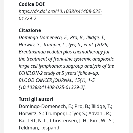
Codice DOI
https://dx.doi.org/10.1038/s41408-025-
01329-2
Citazione
Domingo-Domenech, E., Pro, B., Illidge, T.,
Horwitz, S., Trumper, L., Iyer, S., et al. (2025).
Brentuximab vedotin plus chemotherapy for
the treatment of front-line systemic anaplastic
large cell lymphoma: subgroup analysis of the
ECHELON-2 study at 5 years’ follow-up.
BLOOD CANCER JOURNAL, 15(1), 1-5
[10.1038/s41408-025-01329-2].
Tutti gli autori
Domingo-Domenech, E.; Pro, B.; Illidge, T.;
Horwitz, S.; Trumper, L.; Iyer, S.; Advani, R.;
Bartlett, N. L.; Christensen, J. H.; Kim, W. -S.;
Feldman,
...
espandi