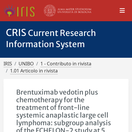
CRIS
Current Research
Information System
IRIS
UNIBO
1 - Contributo in rivista
1.01 Articolo in rivista
Brentuximab vedotin plus
chemotherapy for the
treatment of front-line
systemic anaplastic large cell
lymphoma: subgroup analysis
of the ECHELON-2 study at 5