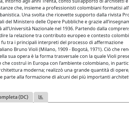
 intorno agli anni Trenta, contò sull’apporto di architetti e
stanze che, insieme a professionisti colombiani formatisi all
banistica. Una svolta che ricevette supporto dalla rivista Pr
nali del Ministero delle Opere Pubbliche e grazie all’insegn
ltà all’Università Nazionale nel 1936. Partendo dalla compren
ndire la relazione tra contributo europeo e contesto colomb
 fu tra i principali interpreti del processo di affermazione
taliano Bruno Violi (Milano, 1909 - Bogotá, 1971). Ciò che re
della sua opera è la forma trasversale con la quale Violi pres
ze che costruì in Europa con l’ambiente colombiano, in parti
l’architettura moderna; realizzò una grande quantità di opere
 parte alla formazione di alcuni dei più importanti architet
ompleta (DC)