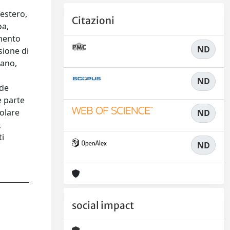
’estero,
Citazioni
oa,
amento
ND
sione di
iano,
ND
nde
e parte
colare
ND
,
ti
ND
social impact