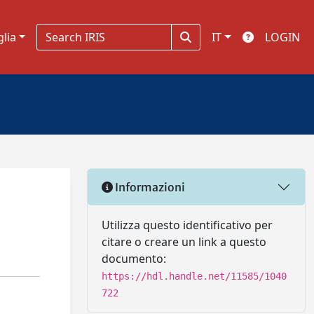
glia
IT
LOGIN
Informazioni
o
Utilizza questo identificativo per
citare o creare un link a questo
documento:
https://hdl.handle.net/11585/1040
722