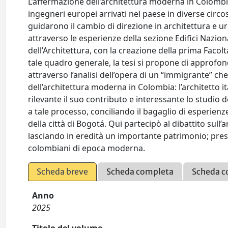
L’affermazione dell’architettura moderna in Colombia,
ingegneri europei arrivati nel paese in diverse circo
guidarono il cambio di direzione in architettura e ur
attraverso le esperienze della sezione Edifici Nazio
dell’Architettura, con la creazione della prima Faco
tale quadro generale, la tesi si propone di approfo
attraverso l’analisi dell’opera di un “immigrante” che
dell’architettura moderna in Colombia: l’architetto i
rilevante il suo contributo e interessante lo studio 
a tale processo, conciliando il bagaglio di esperien
della città di Bogotá. Qui partecipò al dibattito sul
lasciando in eredità un importante patrimonio; prese
colombiani di epoca moderna.
Scheda breve
Scheda completa
Scheda c
Anno
2025