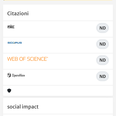
Citazioni
ND
ND
ND
ND
social impact