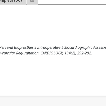
ompleta (DC)
6). Perceval Bioprosthesis Intraoperative Echocardiographic Assess
a-Valvular Regurgitation. CARDIOLOGY, 134(2), 292-292.