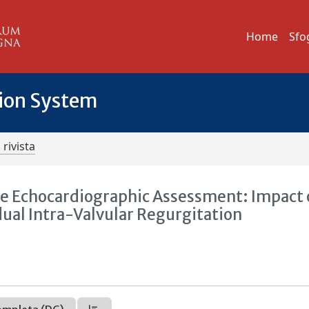
Home
Sfo
tion System
 rivista
ve Echocardiographic Assessment: Impact 
ual Intra-Valvular Regurgitation