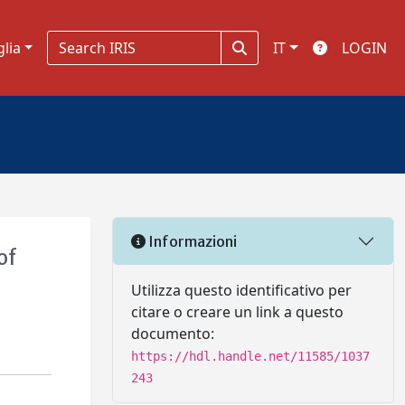
glia
IT
LOGIN
Informazioni
of
Utilizza questo identificativo per
citare o creare un link a questo
documento:
https://hdl.handle.net/11585/1037
243