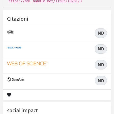
https://hdl.handle.net/11585/1028173
Citazioni
ND
ND
ND
ND
social impact