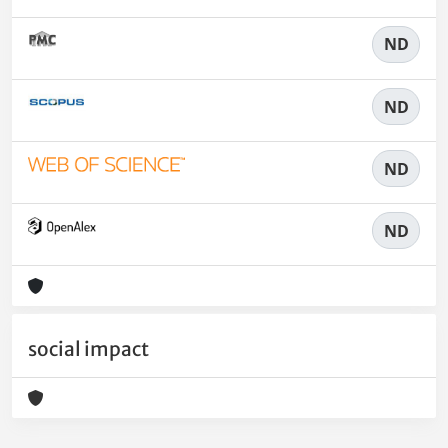
ND
ND
ND
ND
social impact