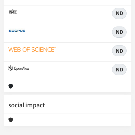
ND
ND
ND
ND
social impact