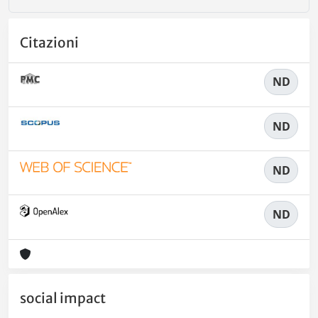
Citazioni
ND
ND
ND
ND
social impact