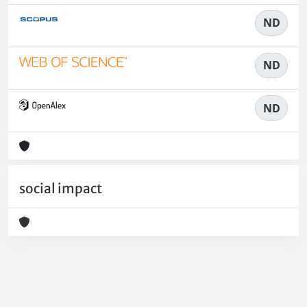
ND
ND
ND
social impact