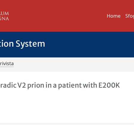
Home
Sfo
tion System
rivista
adic V2 prion in a patient with E200K