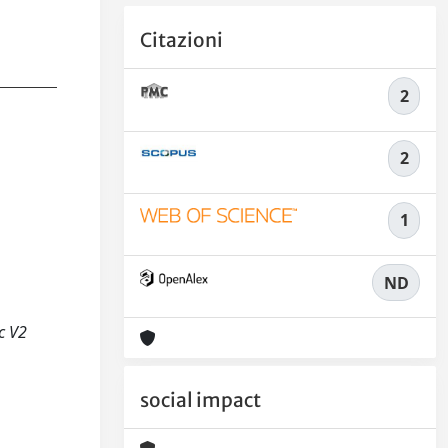
Citazioni
2
2
1
ND
ic V2
social impact