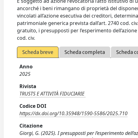
È soggetto ad azione revocatoria l’atto istitutivo di un
ancorché i beni rimangano di proprietà del dispone
vincolati all’azione esecutiva dei creditori, determin
patrimoniale generica prevista dall’art. 2740 cod. civ.
gratuito, i presupposti per l’esperimento dell’azione 
cod. civ.
Scheda breve
Scheda completa
Scheda c
Anno
2025
Rivista
TRUSTS E ATTIVITÀ FIDUCIARIE
Codice DOI
https://dx.doi.org/10.35948/1590-5586/2025.710
Citazione
Giorgi, G. (2025). I presupposti per l’esperimento dell’a