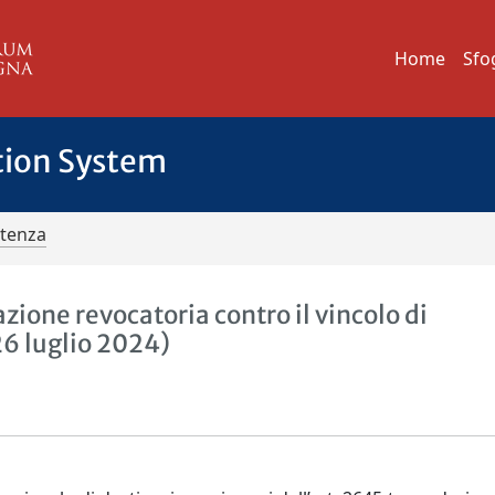
Home
Sfo
tion System
ntenza
zione revocatoria contro il vincolo di
26 luglio 2024)