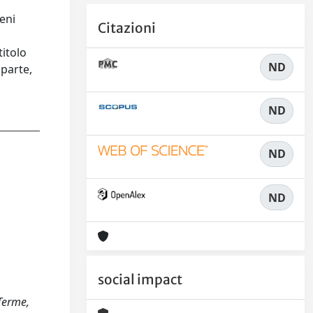
eni
Citazioni
a
titolo
ND
 parte,
ND
ND
ND
social impact
 Terme,