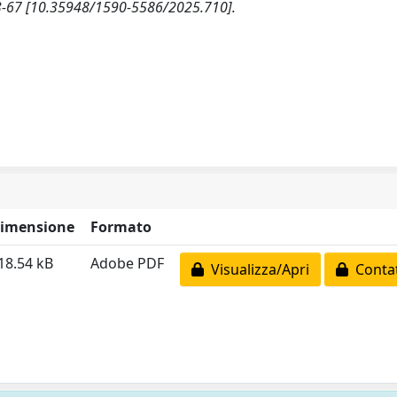
 63-67 [10.35948/1590-5586/2025.710].
imensione
Formato
18.54 kB
Adobe PDF
Visualizza/Apri
Contat