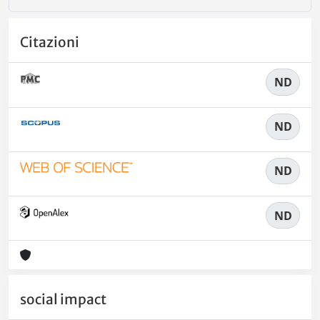
Citazioni
ND
ND
ND
ND
social impact