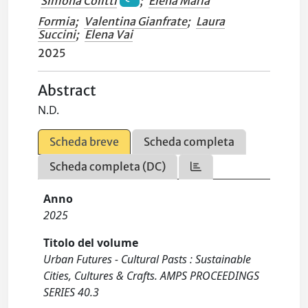
Simona Colitti
;
Elena Maria
Formia
;
Valentina Gianfrate
;
Laura
Succini
;
Elena Vai
2025
Abstract
N.D.
Scheda breve
Scheda completa
Scheda completa (DC)
Anno
2025
Titolo del volume
Urban Futures - Cultural Pasts : Sustainable
Cities, Cultures & Crafts. AMPS PROCEEDINGS
SERIES 40.3