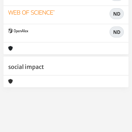
ND
ND
social impact