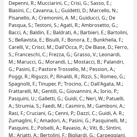
Depenni, R.; Mucciarini, C.; Crisi, G.; Sasso, E.;
Biasini, C.; Cavanna, L.; Guidetti, D.; Marcello, N.;
Pisanello, A.; Cremonini, A. M.; Guiducci, G.; De
Pasqua, S.; Testoni, S.; Agati, R.; Ambrosetto, G.;
Bacci, A.; Baldin, E.; Baldrati, A.; Barbieri, E.; Bartolini,
S.; Bellavista, E.; Bisulli, F.; Bonora, E.; Bunkheila, F.;
Carelli, V.; Crisci, M.; Dall'Occa, P.; De Biase, D.; Ferro,
S.; Franceschi, C.; Frezza, G.; Grasso, V.; Leonardi,
M.; Marucci, G.; Morandi, L.; Mostacci, B.; Palandri,
G.; Pasini, E.; Pastore Trossello, M.; Pession, A.;
Poggi, R.; Riguzzi, P.; Rinaldi, R.; Rizzi, S.; Romeo, G.;
Spagnolli, F.; Tinuper, P.; Trocino, C.; Dall'Agata, M.;
Frattarelli, M.; Gentili, G.; Giovannini, A.; Iorio, P.;
Pasquini, U.; Galletti, G.; Guidi, C.; Neri, W.; Patuelli,
A.; Strumia, S.; Faedi, M.; Casmiro, M.; Gamboni, A.;
Rasi, F.; Cruciani, G.; Cenni, P.; Dazzi, C.; Guidi, A. R.;
Zumaglini, F.; Amadori, A.; Pasini, G.; Pasquinelli, M.;
Pasquini, E.; Polselli, A.; Ravasio, A.; Viti, B.; Sintini,
M.; Ariatti, A.; Bertolini, F.; Bigliardi, G.; Carpeggiani,