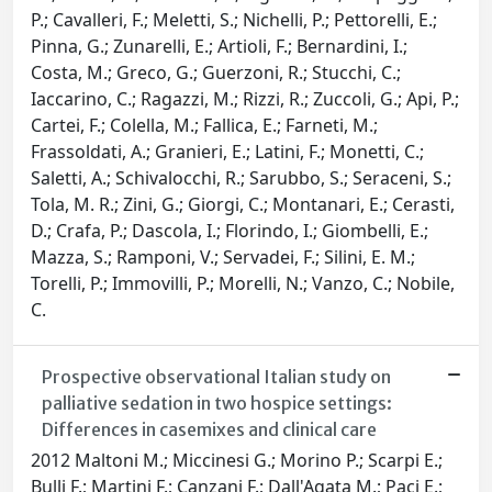
P.; Cavalleri, F.; Meletti, S.; Nichelli, P.; Pettorelli, E.;
Pinna, G.; Zunarelli, E.; Artioli, F.; Bernardini, I.;
Costa, M.; Greco, G.; Guerzoni, R.; Stucchi, C.;
Iaccarino, C.; Ragazzi, M.; Rizzi, R.; Zuccoli, G.; Api, P.;
Cartei, F.; Colella, M.; Fallica, E.; Farneti, M.;
Frassoldati, A.; Granieri, E.; Latini, F.; Monetti, C.;
Saletti, A.; Schivalocchi, R.; Sarubbo, S.; Seraceni, S.;
Tola, M. R.; Zini, G.; Giorgi, C.; Montanari, E.; Cerasti,
D.; Crafa, P.; Dascola, I.; Florindo, I.; Giombelli, E.;
Mazza, S.; Ramponi, V.; Servadei, F.; Silini, E. M.;
Torelli, P.; Immovilli, P.; Morelli, N.; Vanzo, C.; Nobile,
C.
Prospective observational Italian study on
palliative sedation in two hospice settings:
Differences in casemixes and clinical care
2012 Maltoni M.; Miccinesi G.; Morino P.; Scarpi E.;
Bulli F.; Martini F.; Canzani F.; Dall'Agata M.; Paci E.;