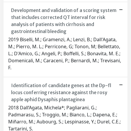
Development and validation of a scoring system
that includes corrected QT interval for risk
analysis of patients with cirrhosis and
gastrointestinal bleeding
2019 Biselli, M.; Gramenzi, A.; Lenzi, B.; Dall'Agata,
M.; Pierro, M. L.; Perricone, G; Tonon, M; Bellettato,
L.; D'Amico, G.; Angeli, P.; Boffelli, S.; Bonavita, M. E.;
Domenicali, M.; Caraceni, P.; Bernardi, M.; Trevisani,
F.
Identification of candidate genes at the Dp-fl
locus conferring resistance against the rosy
apple aphid Dysaphis plantaginea
2018 Dall’Agata, Michela*; Pagliarani, G.;
Padmarasu, S.; Troggio, M.; Bianco, L.; Dapena, E.;
Miñarro, M.; Aubourg, S.; Lespinasse, Y.; Durel, C.E.;
Tartarini, S.