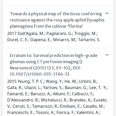
Towards a physical map of the locus conferring
resistance against the rosy apple aphid Dysaphis
plantaginea from the cultivar ‘Florina’
2017 Dall'Agata, M.; Pagliarani, G.; Troggio, M.;
Durel, C. E.; Dapena, E.; Minarro, M.; Tartarini, S.
Erratum to: Survival prediction in high-grade
gliomas using CT perfusion imaging [J
Neurooncol (2015) 123, 93-102, DOI
10.1007/s11060-015-1766-5]
2015 Yeung, T. P. C.; Wang, Y.; He, W.; Urbini, B.;
Gafa, R.; Ulazzi, L.; Yartsev, S.; Bauman, G.; Lee, T. -Y.;
Fainardi, E.; Baruzzi, A.; Albani, F.; Calbucci, F.;
D'Alessandro, R.; Michelucci, R.; Brandes, A.; Eusebi,
V.; Ceruti, S.; Tamarozzi, R.; Emiliani, E.; Cavallo, M.;
Franceschi, E.; Tosoni, A.; Fiorica, F.; Valentini, A.;