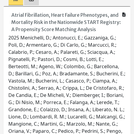
Atrial Fibrillation, Heart Failure Phenotypes, and
Mortality Risk in the Nationwide START Registry:
A Propensity Score Matching Analysis
2025 Menichelli, D.; Antonucci, E.; Gazzaniga, G.;
Poli, D.; Armentaro, G.; Di Carlo, G.; Marcucci, R.;
Calabrio, P.; Cesaro, A.; Palareti, G.; Sciacqua, A.;
Pignatelli, P.; Pastori, D.; Cosmi, B.; Lotti, E.;
Berteotti, M.; Ageno, W.; Colombo, G.; Barcellona,
D.; Barillari, G.; Poz, A.; Bradamante, S.; Bucherini, E.;
Vastola, M.; Bucherini, L.; Casasco, P.; Ciampa, A.;
Chistolini, A.; Serrao, A.; Crippa, L.; De Cristofaro, R.;
De Candia, E.; De Micheli, V.; Diemberger, I.; Boriani,
G.; Di Nisio, M.; Porreca, E.; Falanga, A.; Lerede, T.;
Grandone, E.; Colaizzo, D.; Insana, A.; Liberato, N. L.;
Lione, D.; Lombardi, R. M.; Lucarelli, G.; Malcangi, G.;
Mangione, C.; Martini, G.; Marzolo, M.; Nante, G.;
Oriana, V.; Paparo, C.; Pedico, P.; Pedrini, S.; Pengo,