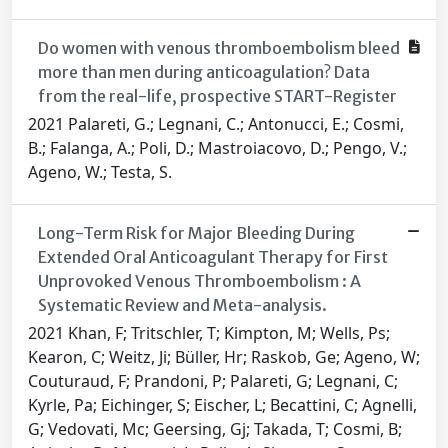
Do women with venous thromboembolism bleed
more than men during anticoagulation? Data
from the real-life, prospective START-Register
2021 Palareti, G.; Legnani, C.; Antonucci, E.; Cosmi,
B.; Falanga, A.; Poli, D.; Mastroiacovo, D.; Pengo, V.;
Ageno, W.; Testa, S.
Long-Term Risk for Major Bleeding During
Extended Oral Anticoagulant Therapy for First
Unprovoked Venous Thromboembolism : A
Systematic Review and Meta-analysis.
2021 Khan, F; Tritschler, T; Kimpton, M; Wells, Ps;
Kearon, C; Weitz, Ji; Büller, Hr; Raskob, Ge; Ageno, W;
Couturaud, F; Prandoni, P; Palareti, G; Legnani, C;
Kyrle, Pa; Eichinger, S; Eischer, L; Becattini, C; Agnelli,
G; Vedovati, Mc; Geersing, Gj; Takada, T; Cosmi, B;