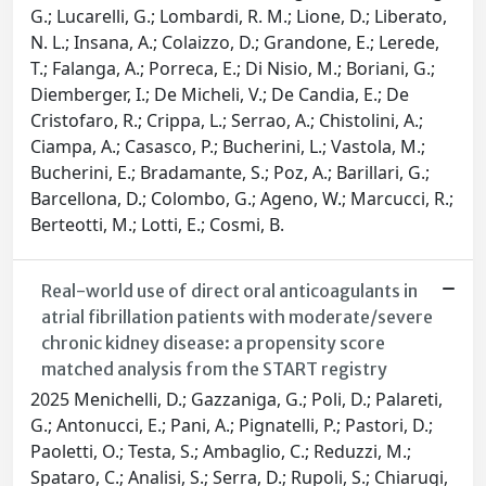
G.; Lucarelli, G.; Lombardi, R. M.; Lione, D.; Liberato,
N. L.; Insana, A.; Colaizzo, D.; Grandone, E.; Lerede,
T.; Falanga, A.; Porreca, E.; Di Nisio, M.; Boriani, G.;
Diemberger, I.; De Micheli, V.; De Candia, E.; De
Cristofaro, R.; Crippa, L.; Serrao, A.; Chistolini, A.;
Ciampa, A.; Casasco, P.; Bucherini, L.; Vastola, M.;
Bucherini, E.; Bradamante, S.; Poz, A.; Barillari, G.;
Barcellona, D.; Colombo, G.; Ageno, W.; Marcucci, R.;
Berteotti, M.; Lotti, E.; Cosmi, B.
Real-world use of direct oral anticoagulants in
atrial fibrillation patients with moderate/severe
chronic kidney disease: a propensity score
matched analysis from the START registry
2025 Menichelli, D.; Gazzaniga, G.; Poli, D.; Palareti,
G.; Antonucci, E.; Pani, A.; Pignatelli, P.; Pastori, D.;
Paoletti, O.; Testa, S.; Ambaglio, C.; Reduzzi, M.;
Spataro, C.; Analisi, S.; Serra, D.; Rupoli, S.; Chiarugi,