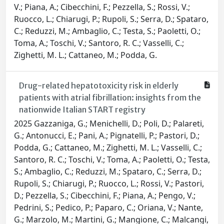
V.; Piana, A.; Cibecchini, F.; Pezzella, S.; Rossi, V.;
Ruocco, L.; Chiarugi, P.; Rupoli, S.; Serra, D.; Spataro,
C.; Reduzzi, M.; Ambaglio, C.; Testa, S.; Paoletti, O.;
Toma, A.; Toschi, V.; Santoro, R. C.; Vasselli, C.;
Zighetti, M. L.; Cattaneo, M.; Podda, G.
Drug-related hepatotoxicity risk in elderly
patients with atrial fibrillation: insights from the
nationwide Italian START registry
2025 Gazzaniga, G.; Menichelli, D.; Poli, D.; Palareti,
G.; Antonucci, E.; Pani, A.; Pignatelli, P.; Pastori, D.;
Podda, G.; Cattaneo, M.; Zighetti, M. L.; Vasselli, C.;
Santoro, R. C.; Toschi, V.; Toma, A.; Paoletti, O.; Testa,
S.; Ambaglio, C.; Reduzzi, M.; Spataro, C.; Serra, D.;
Rupoli, S.; Chiarugi, P.; Ruocco, L.; Rossi, V.; Pastori,
D.; Pezzella, S.; Cibecchini, F.; Piana, A.; Pengo, V.;
Pedrini, S.; Pedico, P.; Paparo, C.; Oriana, V.; Nante,
G.; Marzolo, M.; Martini, G.; Mangione, C.; Malcangi,