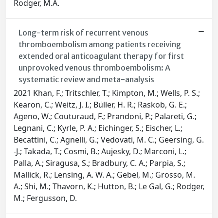
Rodger, M.A.
Long-term risk of recurrent venous
thromboembolism among patients receiving
extended oral anticoagulant therapy for first
unprovoked venous thromboembolism: A
systematic review and meta-analysis
2021 Khan, F.; Tritschler, T.; Kimpton, M.; Wells, P. S.;
Kearon, C.; Weitz, J. I.; Büller, H. R.; Raskob, G. E.;
Ageno, W.; Couturaud, F.; Prandoni, P.; Palareti, G.;
Legnani, C.; Kyrle, P. A.; Eichinger, S.; Eischer, L.;
Becattini, C.; Agnelli, G.; Vedovati, M. C.; Geersing, G.
-J.; Takada, T.; Cosmi, B.; Aujesky, D.; Marconi, L.;
Palla, A.; Siragusa, S.; Bradbury, C. A.; Parpia, S.;
Mallick, R.; Lensing, A. W. A.; Gebel, M.; Grosso, M.
A.; Shi, M.; Thavorn, K.; Hutton, B.; Le Gal, G.; Rodger,
M.; Fergusson, D.