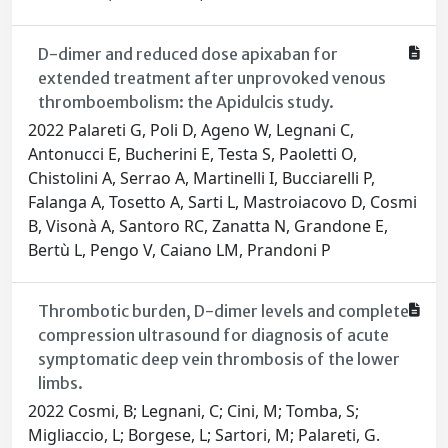
D-dimer and reduced dose apixaban for
extended treatment after unprovoked venous
thromboembolism: the Apidulcis study.
2022 Palareti G, Poli D, Ageno W, Legnani C,
Antonucci E, Bucherini E, Testa S, Paoletti O,
Chistolini A, Serrao A, Martinelli I, Bucciarelli P,
Falanga A, Tosetto A, Sarti L, Mastroiacovo D, Cosmi
B, Visonà A, Santoro RC, Zanatta N, Grandone E,
Bertù L, Pengo V, Caiano LM, Prandoni P
Thrombotic burden, D-dimer levels and complete
compression ultrasound for diagnosis of acute
symptomatic deep vein thrombosis of the lower
limbs.
2022 Cosmi, B; Legnani, C; Cini, M; Tomba, S;
Migliaccio, L; Borgese, L; Sartori, M; Palareti, G.