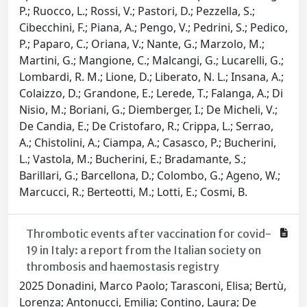
P.; Ruocco, L.; Rossi, V.; Pastori, D.; Pezzella, S.;
Cibecchini, F.; Piana, A.; Pengo, V.; Pedrini, S.; Pedico,
P.; Paparo, C.; Oriana, V.; Nante, G.; Marzolo, M.;
Martini, G.; Mangione, C.; Malcangi, G.; Lucarelli, G.;
Lombardi, R. M.; Lione, D.; Liberato, N. L.; Insana, A.;
Colaizzo, D.; Grandone, E.; Lerede, T.; Falanga, A.; Di
Nisio, M.; Boriani, G.; Diemberger, I.; De Micheli, V.;
De Candia, E.; De Cristofaro, R.; Crippa, L.; Serrao,
A.; Chistolini, A.; Ciampa, A.; Casasco, P.; Bucherini,
L.; Vastola, M.; Bucherini, E.; Bradamante, S.;
Barillari, G.; Barcellona, D.; Colombo, G.; Ageno, W.;
Marcucci, R.; Berteotti, M.; Lotti, E.; Cosmi, B.
Thrombotic events after vaccination for covid-
19 in Italy: a report from the Italian society on
thrombosis and haemostasis registry
2025 Donadini, Marco Paolo; Tarasconi, Elisa; Bertù,
Lorenza; Antonucci, Emilia; Contino, Laura; De