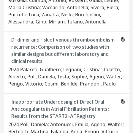
Rossella; Ciampa, Antonio; Rossetti, Giulia; Leone,
Maria Cristina; Vaccarino, Antonella; Sivera, Piera;
Puccetti, Luca; Zanatta, Nello; Borchiellini,
Alessandra; Gino, Miriam; Tufano, Antonella
D-dimer and risk of venous thromboembolism
recurrence: Comparison of two studies with
similar designs but different laboratory and
clinical results
2024 Palareti, Gualtiero; Legnani, Cristina; Tosetto,
Alberto; Poli, Daniela; Testa, Sophie; Ageno, Walter;
Pengo, Vittorio; Cosmi, Benilde; Prandoni, Paolo
Inappropriate Underdosing of Direct Oral
Anticoagulants in Atrial Fibrillation Patients:
Results from the START2-AF Registry
2024 Poli, Daniela; Antonucci, Emilia; Ageno, Walter;
Berteotti, Martina; Falanga, Anna; Pengo, Vittorio;