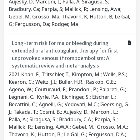
Aujesky, D; Marconi, L; Palla, A; Siragusa, S;
Bradbury, Ca; Parpia, S; Mallick, R; Lensing, Awa;
Gebel, M; Grosso, Ma; Thavorn, K; Hutton, B; Le Gal,
G; Fergusson, Da; Rodger, Ma
Long-term risk for major bleeding during
extended oral anticoagulant therapy for first
unprovoked venous thromboembolism: A
systematic review and meta-analysis
2021 Khan, F.; Tritschler, T.; Kimpton, M.; Wells, P.S.;
Kearon, C.; Weitz, J.I.; Büller, H.R.; Raskob, G.E.;
Ageno, W.; Couturaud, F.; Prandoni, P.; Palareti, G.;
Legnani, C.; Kyrle, P.A.; Eichinger, S.; Eischer, L.;
Becattini, C.; Agnelli, G.; Vedovati, M.C.; Geersing, G.-
J.; Takada, T.; Cosmi, B.; Aujesky, D.; Marconi, L.;
Palla, A.; Siragusa, S.; Bradbury, C.A.; Parpia, S.;
Mallick, R.; Lensing, A.W.A.; Gebel, M.; Grosso, M.A.;
Thavorn, K.; Hutton, B.; Le Gal, G.; Fergusson, D.A.;