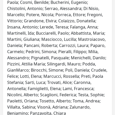
Paola; Cosmi, Benilde; Bucherini, Eugenio;
Chistolini, Antonio; Serrao, Alessandra; Di Nisio,
Marcello; Potere, Nicola; Porreca, Ettore; Fregoni,
Vittorio; Grandone, Elvira; Colaizzo, Donatella;
Insana, Antonio; Lerede, Teresa; Falanga, Anna;
Martinelli, Ida; Bucciarelli, Paolo; Abbattista, Maria;
Martini, Giuliana; Masciocco, Lucilla; Mastroiacovo,
Daniela; Pancani, Roberta; Carrozzi, Laura; Paparo,
Carmelo; Pedrini, Simona; Pieralli, Filippo; Milia,
Alessandro; Pignatelli, Pasquale; Menichelli, Danilo;
Pizzini, Attilia Maria; Silingardi, Mauro; Podda,
GianMarco; Birocchi, Simone; Poli, Daniela; Crudele,
Felice; Lotti, Elena; Marcucci, Rossella; Preti, Paola
Stefania; Sarti, Luca; Trovati, Alice; Caronna,
Antonella; Famiglietti, Elena; Lami, Francesca;
Nicolini, Alberto; Scaglioni, Federica; Testa, Sophie;
Paoletti, Oriana; Tosetto, Alberto; Toma, Andrea;
Villalta, Sabina; Visonà, Adriana; Zalunardo,
Beniamino; Panzavolta, Chiara