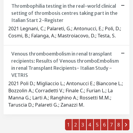
Thrombophilia testing in the real-world clinical
setting of thrombosis centres taking part in the
Italian Start 2-Register
2021 Legnani, C.; Palareti, G.; Antonucci, E.; Poli, D.;
Cosmi, B.; Falanga, A.; Mastroiacovo, D.; Testa, S.
Venous thromboembolism in renal transplant
recipients: Results of Venous thromboEmbolism
in renal Transplant Recipients- Italian Study -
VETRIS
2021 Poli D.; Migliaccio L.; Antonucci E.; Biancone L.;
Bozzolin A.; Corradetti V.; Finale C.; Furian L.; La
Manna G.; Larti A.; Ranghino A.; Rossetti M.M.;
Taruscia D.; Palareti G.; Zanazzi M.
1
2
3
4
5
6
7
8