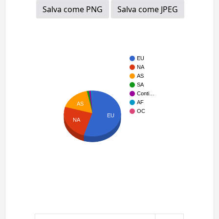
Salva come PNG
Salva come JPEG
EU
NA
AS
SA
Conti…
AF
AS
OC
EU
NA