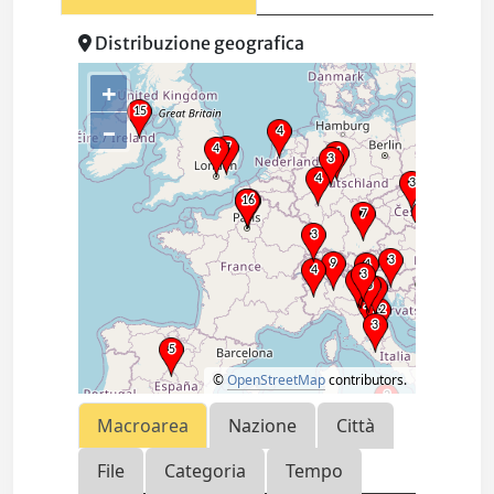
Distribuzione geografica
+
–
©
OpenStreetMap
contributors.
Macroarea
Nazione
Città
File
Categoria
Tempo