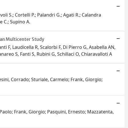
oli S.; Cortelli P.; Palandri G.; Agati R.; Calandra
le C.; Supino A.
ian Multicenter Study
nti F, Laudicella R, Scalorbi F, Di Pierro G, Asabella AN,
nareo S, Fanti S, Rubini G, Schillaci O, Chiaravalloti A
esini, Corrado; Sturiale, Carmelo; Frank, Giorgio;
 Paolo; Frank, Giorgio; Pasquini, Ernesto; Mazzatenta,