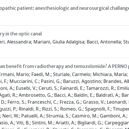
pathic patient: anesthesiologic and neurosurgical challang
 in the optic canal
i, Alessandra; Mariani, Giulia Adalgisa; Bacci, Antonella; Stu
 can benefit from radiotherapy and temozolomide? A PERNO 
mani, Mario; Faedi, M.; Sturiale, Carmelo; Michiara, Maria; Se
ini, F.; Mucciarini, C.; Pasini, G.; Baruzzi, Agostino; Brandes, Al
i, A.; Eusebi, V.; Ceruti, S.; Fainardi, E.; Tamarozzi, R.; Emilian
i, R.; Ambrosetto, G.; Bacci, A.; Baldin, E.; Baldrati, A.; Barbier
se, D.; Ferro, S.; Franceschi, C.; Frezza, G.; Grasso, V.; Leonardi
zzi, P.; Rinaldi, R.; Rizzi, S.; Romeo, G.; Spagnolli, F.; Tinuper, 
.; Neri, W.; Patuelli, A.; Strumia, S.; Casmiro, M.; Gamboni, A.; R
, A.; Viti, B.; Sintini, M.; Ariatti, A.; Bigliardi, G.; Carpeggiani, 