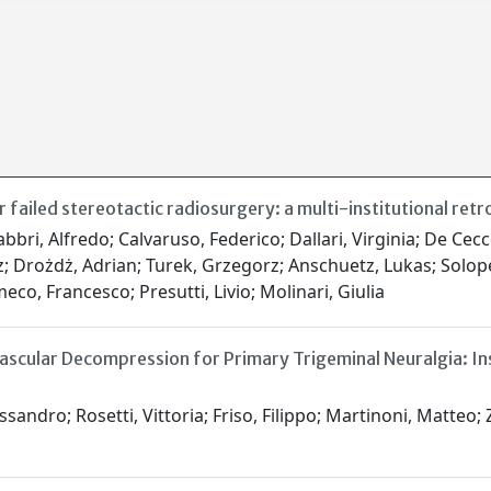
ailed stereotactic radiosurgery: a multi-institutional retr
Fabbri, Alfredo; Calvaruso, Federico; Dallari, Virginia; De Ce
 Drożdż, Adrian; Turek, Grzegorz; Anschuetz, Lukas; Solope
eco, Francesco; Presutti, Livio; Molinari, Giulia
vascular Decompression for Primary Trigeminal Neuralgia: In
sandro; Rosetti, Vittoria; Friso, Filippo; Martinoni, Matteo; 