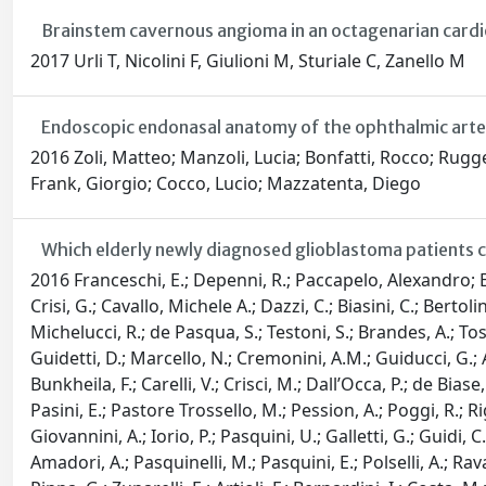
Brainstem cavernous angioma in an octagenarian cardio
2017 Urli T, Nicolini F, Giulioni M, Sturiale C, Zanello M
Endoscopic endonasal anatomy of the ophthalmic artery
2016 Zoli, Matteo; Manzoli, Lucia; Bonfatti, Rocco; Rugger
Frank, Giorgio; Cocco, Lucio; Mazzatenta, Diego
Which elderly newly diagnosed glioblastoma patients
2016 Franceschi, E.; Depenni, R.; Paccapelo, Alexandro; Er
Crisi, G.; Cavallo, Michele A.; Dazzi, C.; Biasini, C.; Bertol
Michelucci, R.; de Pasqua, S.; Testoni, S.; Brandes, A.; Toson
Guidetti, D.; Marcello, N.; Cremonini, A.M.; Guiducci, G.; Agat
Bunkheila, F.; Carelli, V.; Crisci, M.; Dall’Occa, P.; de Bia
Pasini, E.; Pastore Trossello, M.; Pession, A.; Poggi, R.; Rigu
Giovannini, A.; Iorio, P.; Pasquini, U.; Galletti, G.; Guidi, C
Amadori, A.; Pasquinelli, M.; Pasquini, E.; Polselli, A.; Ravasio