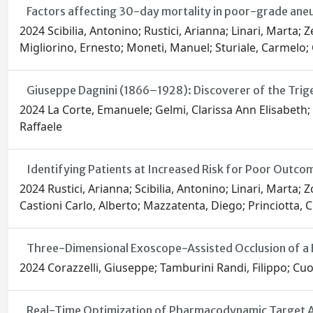
Factors affecting 30-day mortality in poor-grade an
2024 Scibilia, Antonino; Rustici, Arianna; Linari, Marta; 
Migliorino, Ernesto; Moneti, Manuel; Sturiale, Carmelo; Cas
Giuseppe Dagnini (1866–1928): Discoverer of the Trige
2024 La Corte, Emanuele; Gelmi, Clarissa Ann Elisabeth; 
Raffaele
Identifying Patients at Increased Risk for Poor Ou
2024 Rustici, Arianna; Scibilia, Antonino; Linari, Marta;
Castioni Carlo, Alberto; Mazzatenta, Diego; Princiotta, Cir
Three-Dimensional Exoscope-Assisted Occlusion of a F
2024 Corazzelli, Giuseppe; Tamburini Randi, Filippo; Cuoci
Real-Time Optimization of Pharmacodynamic Target At