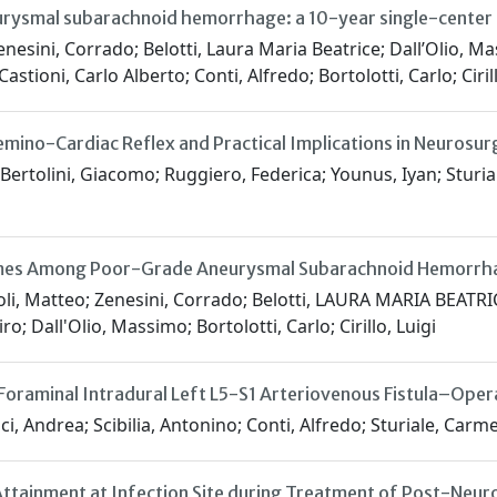
eurysmal subarachnoid hemorrhage: a 10-year single-center
Zenesini, Corrado; Belotti, Laura Maria Beatrice; Dall’Olio, M
tioni, Carlo Alberto; Conti, Alfredo; Bortolotti, Carlo; Cirill
mino-Cardiac Reflex and Practical Implications in Neurosur
Bertolini, Giacomo; Ruggiero, Federica; Younus, Iyan; Sturia
tcomes Among Poor-Grade Aneurysmal Subarachnoid Hemorrh
 Zoli, Matteo; Zenesini, Corrado; Belotti, LAURA MARIA BEATRIC
o; Dall'Olio, Massimo; Bortolotti, Carlo; Cirillo, Luigi
oraminal Intradural Left L5-S1 Arteriovenous Fistula–Oper
, Andrea; Scibilia, Antonino; Conti, Alfredo; Sturiale, Carme
tainment at Infection Site during Treatment of Post-Neuro