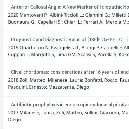
Anterior Callosal Angle: A New Marker of Idiopathic 
2020 Mantovani P.; Albini-Riccioli L.; Giannini G.; Milletti 
Buonaura G.; Capellari S.; Chiari L.; Ferrari A.; Merola M.; 
Prognostic and Diagnostic Value of [18F]FDG-PET/CT in
2019 Quartuccio N, Evangelista L, Alongi P, Caobelli F, Alt
Cuppari L, Margotti S, Lima GM, Scalisi S, Pacella S, Kokom
Clival chordomas: considerations after 16 years of en
2018 Zoli, Matteo; Milanese, Laura; Bonfatti, Rocco; Faus
Pasquini, Ernesto; Mazzatenta, Diego
Antibiotic prophylaxis in endoscopic endonasal pituita
2017 Milanese, Laura; Zoli, Matteo; Sollini, Giacomo; Ma
Diego