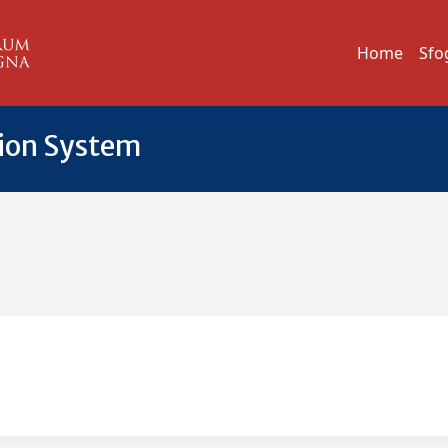
Home
Sfo
tion System