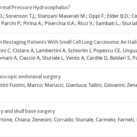
Normal Pressure Hydrocephalus?
D.; Sorenson T.J.; Stanzani Maserati M.; Oppi F.; Elder B.D.; Cev
Parchi P.; Pirina A.; Piserchia V.A.; Ricci V.; Sambati L.; Sturia
 Restaging Patients With Small Cell Lung Carcinoma: An Ital
ini C, Cistaro A, Lambertini A, Schiorlin I, Popescu CE, Lingua
ani A, Ciaccio A, Sturiale L, Vento A, Cardile D, Baldari S, Pa
doscopic endonasal surgery
tini Fustini, Marco; Marucci, Gianluca; Tallini, Giovanni; Zen
ry and skull base surgery
rtone, Chiara; Zenesini, Corrado; Sturiale, Carmelo; Farneti,