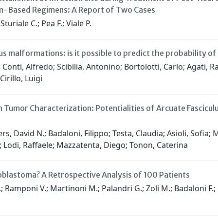
m-Based Regimens: A Report of Two Cases
Sturiale C.; Pea F.; Viale P.
 malformations: is it possible to predict the probability of
 Conti, Alfredo; Scibilia, Antonino; Bortolotti, Carlo; Agati, 
irillo, Luigi
n Tumor Characterization: Potentialities of Arcuate Fascic
s, David N.; Badaloni, Filippo; Testa, Claudia; Asioli, Sofia;
o; Lodi, Raffaele; Mazzatenta, Diego; Tonon, Caterina
lioblastoma? A Retrospective Analysis of 100 Patients
C.; Ramponi V.; Martinoni M.; Palandri G.; Zoli M.; Badaloni F.; F