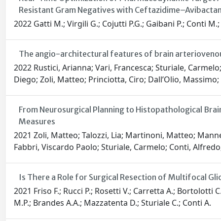
Resistant Gram Negatives with Ceftazidime–Avibacta
2022 Gatti M.; Virgili G.; Cojutti P.G.; Gaibani P.; Conti M.; 
The angio-architectural features of brain arteriovenous
2022 Rustici, Arianna; Vari, Francesca; Sturiale, Carmelo;
Diego; Zoli, Matteo; Princiotta, Ciro; Dall’Olio, Massimo; C
From Neurosurgical Planning to Histopathological Brai
Measures
2021 Zoli, Matteo; Talozzi, Lia; Martinoni, Matteo; Manner
Fabbri, Viscardo Paolo; Sturiale, Carmelo; Conti, Alfred
Is There a Role for Surgical Resection of Multifocal G
2021 Friso F.; Rucci P.; Rosetti V.; Carretta A.; Bortolotti 
M.P.; Brandes A.A.; Mazzatenta D.; Sturiale C.; Conti A.