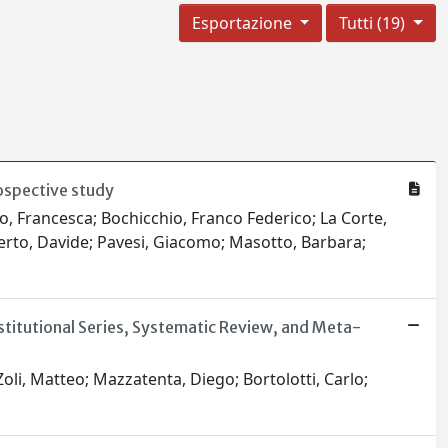
Esportazione
Tutti (19)
ospective study
cco, Francesca; Bochicchio, Franco Federico; La Corte,
rto, Davide; Pavesi, Giacomo; Masotto, Barbara;
stitutional Series, Systematic Review, and Meta-
Zoli, Matteo; Mazzatenta, Diego; Bortolotti, Carlo;