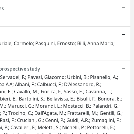
es
riale, Carmelo; Pasquini, Ernesto; Billi, Anna Maria;
prospective study
rvadei, F.; Pavesi, Giacomo; Urbini, B.; Pisanello, A.;
ba A.*; Albani, F.; Calbucci, F.; D’Alessandro, R.;
i, E.; Cavallo, M.; Fiorica, F.; Sasso, E.; Cavanna, L.;
i, E.; Bartolini, S.; Bellavista, E.; Bisulli, F.; Bonora, E.;
, M.; Marucci, G.; Morandi, L.; Mostacci, B.; Palandri, G.;
P.; Trocino, C.; Dall’Agata, M.; Frattarelli, M.; Gentili, G.;
asi, F.; Cruciani, G.; Cenni, P.; Guidi, A.R.; Zumaglini, F.;
P.; Cavalleri, F.; Meletti, S.; Nichelli, P.; Pettorelli, E.;