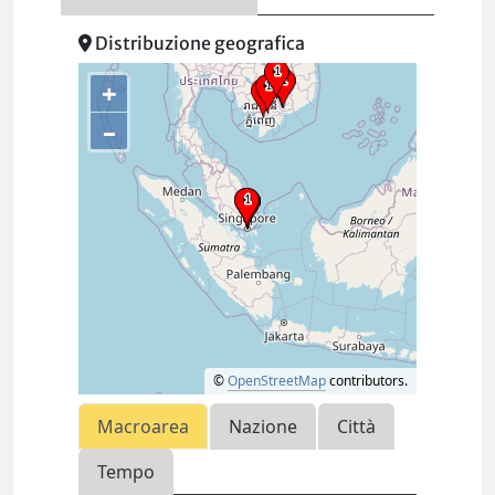
Distribuzione geografica
+
–
©
OpenStreetMap
contributors.
Macroarea
Nazione
Città
Tempo