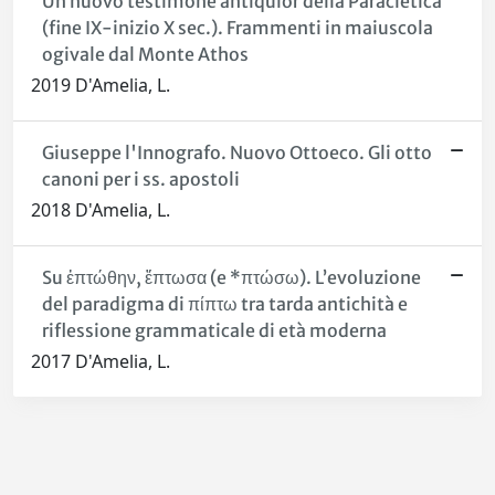
Un nuovo testimone antiquior della Paracletica
(fine IX-inizio X sec.). Frammenti in maiuscola
ogivale dal Monte Athos
2019 D'Amelia, L.
Giuseppe l'Innografo. Nuovo Ottoeco. Gli otto
canoni per i ss. apostoli
2018 D'Amelia, L.
Su ἐπτώθην, ἔπτωσα (e *πτώσω). L’evoluzione
del paradigma di πίπτω tra tarda antichità e
riflessione grammaticale di età moderna
2017 D'Amelia, L.