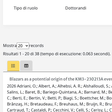
Tipo di ruolo
Dottorandi
Mostra
records
Risultati 1 - 20 di 38 (tempo di esecuzione: 0.063 secondi).
Blazars as a potential origin of the KM3-230213A eve
2026 Adriani, O.; Albert, A.; Alhebsi, A. R.; Alshalloudi, S.
Salins, L.; Baret, B.; Bariego-Quintana, A.; Barnard, M.; 
C.; Berti, E.; Bertin, V.; Betti, P.; Biagi, S.; Boettcher, M
Brânzaş, H.; Bretaudeau, F.; Breuhaus, M.; Bruijn, R.; Brunne
Cartraud, T.; Castaldi, P.; Cecchini, V.; Celli, S.; Cerisy, L