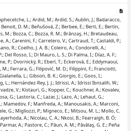
 Aphecetche, L.; Ardid, M.; Ardid, S.; Aublin, J.; Badaracco,
Benoit, D. M.; Beňušová, Z.; Berbee, E.; Berti, E.; Bertin,
uis, M.; Bozza, C.; Bozza, R. M.; Brânzaş, H.; Bretaudeau,
e, A.; Carenini, F.; Carretero, V.; Cartraud, T.; Castaldi, P.;
ano, R.; Coelho, J. A. B.; Coleiro, A.; Condorelli, A.;
 Del Rosso, I.; Di Mauro, L. S.; Di Palma, I.; Díaz, A. F.;
e, P.; Dvornický, R.; Eberl, T.; Eckerová, E.; Eddymaoui,
M.; Ferrara, G.; Filipović, M. D.; Filippini, F.; Franciotti,
ialanella, L.; Gibson, B. K.; Giorgio, E.; Goos, I.;
L.; Hernández-Rey, J. J.; Idrissi, A.; Idrissi Ibnsalih, W.;
Kikvadze, V.; Kistauri, G.; Kopper, C.; Kouchner, A.; Kovalev,
, G.; Lastoria, C.; Lazar, J.; Lazo, A.; Lehaut, G.;
, L.; Mamedov, F.; Manfreda, A.; Manousakis, A.; Marconi,
le, G.; Migliozzi, P.; Migneco, E.; Mitsou, M. L.; Mollo, C.
erhoda, A.; Nicolau, C. A.; Nkosi, B.; Fearraigh, B. Ó;
.; Parmar, A.; Pastore, C.; Păun, A. M.; Păvălaş, G. E.; Peña