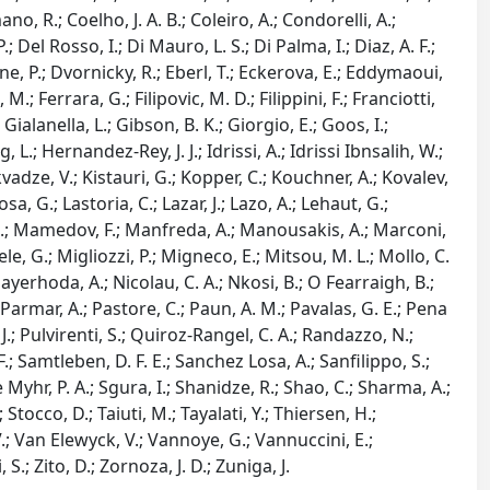
ano, R.; Coelho, J. A. B.; Coleiro, A.; Condorelli, A.;
 Del Rosso, I.; Di Mauro, L. S.; Di Palma, I.; Diaz, A. F.;
e, P.; Dvornicky, R.; Eberl, T.; Eckerova, E.; Eddymaoui,
M.; Ferrara, G.; Filipovic, M. D.; Filippini, F.; Franciotti,
Gialanella, L.; Gibson, B. K.; Giorgio, E.; Goos, I.;
L.; Hernandez-Rey, J. J.; Idrissi, A.; Idrissi Ibnsalih, W.;
Kikvadze, V.; Kistauri, G.; Kopper, C.; Kouchner, A.; Kovalev,
, G.; Lastoria, C.; Lazar, J.; Lazo, A.; Lehaut, G.;
, L.; Mamedov, F.; Manfreda, A.; Manousakis, A.; Marconi,
le, G.; Migliozzi, P.; Migneco, E.; Mitsou, M. L.; Mollo, C.
erhoda, A.; Nicolau, C. A.; Nkosi, B.; O Fearraigh, B.;
.; Parmar, A.; Pastore, C.; Paun, A. M.; Pavalas, G. E.; Pena
, J.; Pulvirenti, S.; Quiroz-Rangel, C. A.; Randazzo, N.;
F.; Samtleben, D. F. E.; Sanchez Losa, A.; Sanfilippo, S.;
Myhr, P. A.; Sgura, I.; Shanidze, R.; Shao, C.; Sharma, A.;
Stocco, D.; Taiuti, M.; Tayalati, Y.; Thiersen, H.;
V.; Van Elewyck, V.; Vannoye, G.; Vannuccini, E.;
S.; Zito, D.; Zornoza, J. D.; Zuniga, J.