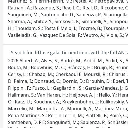
Martínez, S.; Perrin-Terrin, M.; Pestel, V.; Petropavlova, M.;
Ratnani, A.; Razzaque, S.; Rea, I. C.; Real, D.; Riccobene, 
Sanguineti, M.; Santonocito, D.; Sapienza, P.; Scaringella,
Sharma, A.; Shitov, Y.; Šimkovic, F.; Simonelli, A.; Sinopoul
H.; Thoudam, S.; Tosta E Melo, I.; Trocmé, B.; Tsourapis, V.
Vasileiadis, G.; Vazquez De Sola, F.; Veutro, A.; Viola, S.; Vi
Search for diffuse galactic neutrinos with the full A
2026 Albert, A.; Alves, S.; André, M.; Ardid, M.; Ardid, S.; Au
Bouta, M.; Bouwhuis, M. C.; Brânzaş, H.; Bruijn, R.; Brunner, J
Cerisy, L.; Chabab, M.; Cherkaoui El Moursli, R.; Chiarusi, T.
Di Palma, I.; Donzaud, C.; Dornic, D.; Drouhin, D.; Eberl, T
Filippini, F.; Fusco, L.; Gagliardini, S.; García-Méndez, J.; G
Hallmann, S.; Van Haren, H.; Heijboer, A. J.; Hello, Y.; Henni
O.; Katz, U.; Kouchner, A.; Kreykenbohm, I.; Kulikovskiy, V
Marcelin, M.; Margiotta, A.; Marinelli, A.; Martínez-Mora, J
Peña-Martínez, S.; Perrin-Terrin, M.; Piattelli, P.; Poirè, 
Samtleben, D. F E; Sanguineti, M.; Sapienza, P.; Schüssler, F