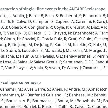
struction of single-line events in the ANTARES telescope
rt, J-J; Aublin, J; Baret, B; Basa, S; Becherini, Y; Belhorma, B;
Caiffi, B; Calvo, D; Campion, S; Capone, A; Carenini, F; Carr, J;
J A B; Coleiro, A; Coniglione, R; Coyle, P; Creusot, A; Díaz, A 
 Van Eijk, D; El Hedri, S; El Khayati, N; Enzenhöfer, A; Fermani
 Glotin, H; Gozzini, R; Gracia Ruiz, R; Graf, K; Guidi, C; Haege
e-Jung, B; De Jong, M; De Jong, P; Kadler, M; Kalekin, O; Katz
 Le Stum, S; Loucatos, S; Manczak, J; Marcelin, M; Margiotta, 
ukacha, E; Păun, A M; Păvălaş, G E; Peña-Martínez, S; Perrin-Te
osa, A; Saina, A; Salesa Greus, F; Samtleben, D F E; Sanguine
G; Van Elewyck, V; Viola, S; Vivolo, D; Wilms, J; Zavatarelli, S; 
e-collapse supernovae
 Alshamsi, M.; Alves Garre, S.; Ameli, F.; Andre, M.; Aphecetche, 
Bendahman, M.; Benfenati Gualandi, F.; Benhassi, M.; Benoit, D. 
i, S.; Bouasla, A. B.; Boumaaza, J.; Bouta, M.; Bouwhuis, M.; Bo
ompane, R.; Burriel, I.; Busto, J.; Caiffi, B.; Calvo, D.; Capone, 