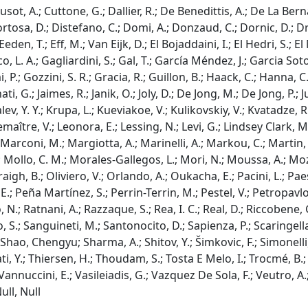
reusot, A.; Cuttone, G.; Dallier, R.; De Benedittis, A.; De La Be
-Tortosa, D.; Distefano, C.; Domi, A.; Donzaud, C.; Dornic, D.; 
den, T.; Eff, M.; Van Eijk, D.; El Bojaddaini, I.; El Hedri, S.; E
Fusco, L. A.; Gagliardini, S.; Gal, T.; García Méndez, J.; Garcia So
, P.; Gozzini, S. R.; Gracia, R.; Guillon, B.; Haack, C.; Hanna, C
ati, G.; Jaimes, R.; Janik, O.; Joly, D.; De Jong, M.; De Jong, P.; 
valev, Y. Y.; Krupa, L.; Kueviakoe, V.; Kulikovskiy, V.; Kvatadz
; Lemaître, V.; Leonora, E.; Lessing, N.; Levi, G.; Lindsey Clark,
arconi, M.; Margiotta, A.; Marinelli, A.; Markou, C.; Martin, 
 L.; Mollo, C. M.; Morales-Gallegos, L.; Mori, N.; Moussa, A.; 
igh, B.; Oliviero, V.; Orlando, A.; Oukacha, E.; Pacini, L.; Paes
E.; Peña Martínez, S.; Perrin-Terrin, M.; Pestel, V.; Petropavlova,
, N.; Ratnani, A.; Razzaque, S.; Rea, I. C.; Real, D.; Riccobene,
o, S.; Sanguineti, M.; Santonocito, D.; Sapienza, P.; Scaringell
 Shao, Chengyu; Sharma, A.; Shitov, Y.; Šimkovic, F.; Simonelli
ati, Y.; Thiersen, H.; Thoudam, S.; Tosta E Melo, I.; Trocmé, B.; 
nnuccini, E.; Vasileiadis, G.; Vazquez De Sola, F.; Veutro, A.; V
Null, Null