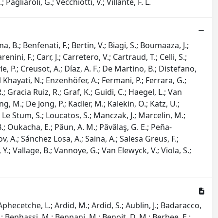
Pagliaroli, G.; Vecchiotti, V.; Villante, F. L.
ma, B.; Benfenati, F.; Bertin, V.; Biagi, S.; Boumaaza, J.;
ini, F.; Carr, J.; Carretero, V.; Cartraud, T.; Celli, S.;
le, P.; Creusot, A.; Díaz, A. F.; De Martino, B.; Distefano,
l Khayati, N.; Enzenhöfer, A.; Fermani, P.; Ferrara, G.;
R.; Gracia Ruiz, R.; Graf, K.; Guidi, C.; Haegel, L.; Van
ong, M.; De Jong, P.; Kadler, M.; Kalekin, O.; Katz, U.;
 Le Stum, S.; Loucatos, S.; Manczak, J.; Marcelin, M.;
 B.; Oukacha, E.; Păun, A. M.; Păvălaş, G. E.; Peña-
ov, A.; Sánchez Losa, A.; Saina, A.; Salesa Greus, F.;
 Y.; Vallage, B.; Vannoye, G.; Van Elewyck, V.; Viola, S.;
 Aphecetche, L.; Ardid, M.; Ardid, S.; Aublin, J.; Badaracco,
.; Benhassi, M.; Bennani, M.; Benoit, D. M.; Berbee, E.;