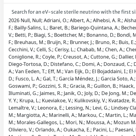
Search for an eV-scale sterile neutrino with the firs
2026 Null, Null; Adriani, O.; Albert, A.; Alhebsi, A. R.; Als
F.; Bailly-Salins, L.; Baret, B.; Bariego-Quintana, A.; Bech
V.; Betti, P.; Biagi, S.; Boettcher, M.; Bonanno, D.; Bondì
F.; Breuhaus, M.; Bruijn, R.; Brunner, J.; Bruno, R.; Buis, E.;
Cecchini, V.; Celli, S.; Cerisy, L.; Chabab, M.; Chen, A.; Che
Coniglione, R.; Coyle, P.; Creusot, A.; Cuttone, G.; Dallier,
Diego-Tortosa, D.; Distefano, C.; Domi, A.; Donzaud, C.; D
A.; Van Eeden, T.; Eff, M.; Van Eijk, D.; El Bojaddaini, I.; El 
D.; Fusco, L. A.; Gal, T.; García Méndez, J.; Garcia Soto, A.
Goswami, P.; Gozzini, S. R.; Gracia, R.; Guillon, B.; Haack, 
Illuminati, G.; Jaimes, R.; Janik, O.; Joly, D.; De Jong, M.; D
Y. Y.; Krupa, L.; Kueviakoe, V.; Kulikovskiy, V.; Kvatadze, 
Lemaître, V.; Leonora, E.; Lessing, N.; Levi, G.; Lindsey
M.; Margiotta, A.; Marinelli, A.; Markou, C.; Martin, L.; Ma
M.; Morales-Gallegos, L.; Mori, N.; Moussa, A.; Mozun Mate
Oliviero, V.; Orlando, A.; Oukacha, E.; Pacini, L.; Paesani, 