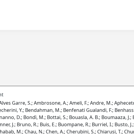
nt
; Alves Garre, S.; Ambrosone, A.; Ameli, F.; Andre, M.; Aphecetche
Becherini, Y.; Bendahman, M.; Benfenati Gualandi, F.; Benhassi
.; Bonanno, D.; Bondì, M.; Bottai, S.; Bouasla, A. B.; Boumaaza, J
r, J.; Bruno, R.; Buis, E.; Buompane, R.; Burriel, I.; Busto, J.; C
.; Chabab, M.; Chau, N.; Chen, A.; Cherubini, S.; Chiarusi, T.; Chu