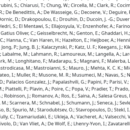
rubini, S.; Chiarusi, T.; Chung, W.; Circella, M.; Clark, R.; Cocim
 R.; De Benedittis, A.; De Wasseige, G.; Decoene, V.; Deguire, P.;
ornic, D.; Drakopoulou, E.; Drouhin, D.; Ducoin, J. -G.; Duvern
Hedri, S.; El Mentawi, S.; Ellajosyula, V.; Enzenhofer, A.; Farino, 
; Gatius Oliver, C.; Geisselbrecht, N.; Genton, E.; Ghaddari, H.; 
C.; Hanna, C.; Van Haren, H.; Hazelton, E.; Heijboer, A.; Hennig, 
e Jong, P.; Jung, B. J.; Kalaczynski, P.; Katz, U. F.; Keegans, J.; 
R.; Labalme, M.; Lahmann, R.; Lamoureux, M.; Langella, A.; Larosa
 Clark, M.; Longhitano, F.; Madarapu, S.; Magnani, F.; Malerba
strodicasa, M.; Mastroianni, S.; Mauro, J.; Mehta, K. C. K.; Mie
o, I.; Muller, R.; Musone, M. R.; Musumeci, M.; Navas, S.; Nay
D.; Palacios Gonzalez, J.; Papalashvili, G.; Papini, P.; Parisi, V
 Piattelli, P.; Plavin, A.; Poire, C.; Popa, V.; Pradier, T.; Prado
G.; Robinson, J.; Romanov, A.; Ros, E.; Saina, A.; Salesa Greus, 
M.; Scarnera, M.; Schnabel, J.; Schumann, J.; Seneca, J.; Sevle 
o, B.; Spurio, M.; Starodubtsev, O.; Stavropoulos, D.; Stekl, I.; 
lly, C.; Tzamariudaki, E.; Ukleja, A.; Vacheret, A.; Valsecchi, 
volo, D.; Van Vliet, A.; De Wolf, E.; Lhenry-Yvon, I.; Zavatarelli, 