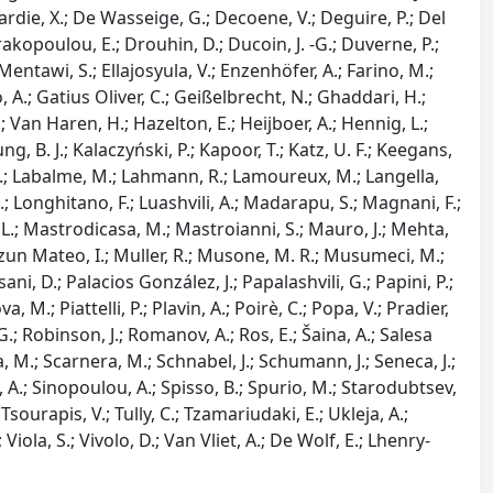
rnardie, X.; De Wasseige, G.; Decoene, V.; Deguire, P.; Del
Drakopoulou, E.; Drouhin, D.; Ducoin, J. -G.; Duverne, P.;
l Mentawi, S.; Ellajosyula, V.; Enzenhöfer, A.; Farino, M.;
to, A.; Gatius Oliver, C.; Geißelbrecht, N.; Ghaddari, H.;
.; Van Haren, H.; Hazelton, E.; Heijboer, A.; Hennig, L.;
Jung, B. J.; Kalaczyński, P.; Kapoor, T.; Katz, U. F.; Keegans,
e, R.; Labalme, M.; Lahmann, R.; Lamoureux, M.; Langella,
 M.; Longhitano, F.; Luashvili, A.; Madarapu, S.; Magnani, F.;
L.; Mastrodicasa, M.; Mastroianni, S.; Mauro, J.; Mehta,
Mozun Mateo, I.; Muller, R.; Musone, M. R.; Musumeci, M.;
ani, D.; Palacios González, J.; Papalashvili, G.; Papini, P.;
 M.; Piattelli, P.; Plavin, A.; Poirè, C.; Popa, V.; Pradier,
 G.; Robinson, J.; Romanov, A.; Ros, E.; Šaina, A.; Salesa
a, M.; Scarnera, M.; Schnabel, J.; Schumann, J.; Seneca, J.;
, A.; Sinopoulou, A.; Spisso, B.; Spurio, M.; Starodubtsev,
Tsourapis, V.; Tully, C.; Tzamariudaki, E.; Ukleja, A.;
iola, S.; Vivolo, D.; Van Vliet, A.; De Wolf, E.; Lhenry-