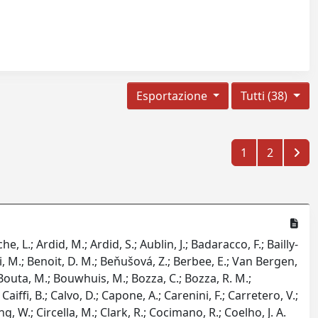
Esportazione
Tutti (38)
1
2
, L.; Ardid, M.; Ardid, S.; Aublin, J.; Badaracco, F.; Bailly-
, M.; Benoit, D. M.; Beňušová, Z.; Berbee, E.; Van Bergen,
.; Bouta, M.; Bouwhuis, M.; Bozza, C.; Bozza, R. M.;
aiffi, B.; Calvo, D.; Capone, A.; Carenini, F.; Carretero, V.;
ng, W.; Circella, M.; Clark, R.; Cocimano, R.; Coelho, J. A.