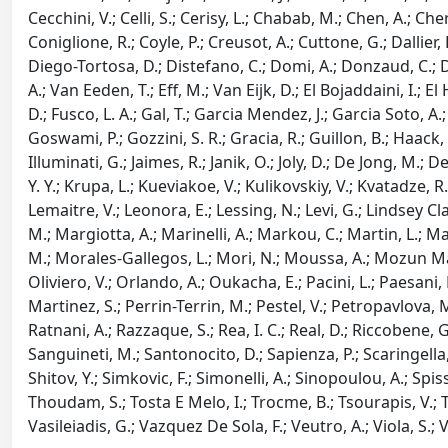
Cecchini, V.; Celli, S.; Cerisy, L.; Chabab, M.; Chen, A.; Che
Coniglione, R.; Coyle, P.; Creusot, A.; Cuttone, G.; Dallier,
Diego-Tortosa, D.; Distefano, C.; Domi, A.; Donzaud, C.; D
A.; Van Eeden, T.; Eff, M.; Van Eijk, D.; El Bojaddaini, I.; El 
D.; Fusco, L. A.; Gal, T.; Garcia Mendez, J.; Garcia Soto, A.
Goswami, P.; Gozzini, S. R.; Gracia, R.; Guillon, B.; Haack, 
Illuminati, G.; Jaimes, R.; Janik, O.; Joly, D.; De Jong, M.; D
Y. Y.; Krupa, L.; Kueviakoe, V.; Kulikovskiy, V.; Kvatadze, 
Lemaitre, V.; Leonora, E.; Lessing, N.; Levi, G.; Lindsey
M.; Margiotta, A.; Marinelli, A.; Markou, C.; Martin, L.; Ma
M.; Morales-Gallegos, L.; Mori, N.; Moussa, A.; Mozun Mate
Oliviero, V.; Orlando, A.; Oukacha, E.; Pacini, L.; Paesani, 
Martinez, S.; Perrin-Terrin, M.; Pestel, V.; Petropavlova, M.;
Ratnani, A.; Razzaque, S.; Rea, I. C.; Real, D.; Riccobene, 
Sanguineti, M.; Santonocito, D.; Sapienza, P.; Scaringella, 
Shitov, Y.; Simkovic, F.; Simonelli, A.; Sinopoulou, A.; Spiss
Thoudam, S.; Tosta E Melo, I.; Trocme, B.; Tsourapis, V.; Tu
Vasileiadis, G.; Vazquez De Sola, F.; Veutro, A.; Viola, S.; Vi