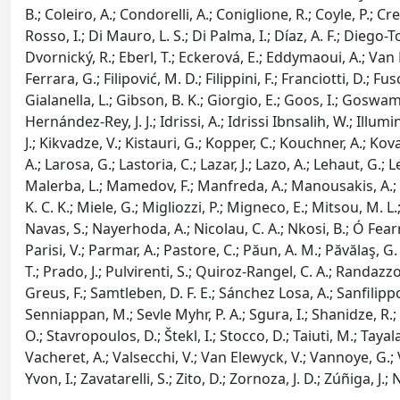
B.; Coleiro, A.; Condorelli, A.; Coniglione, R.; Coyle, P.; C
Rosso, I.; Di Mauro, L. S.; Di Palma, I.; Díaz, A. F.; Diego
Dvornický, R.; Eberl, T.; Eckerová, E.; Eddymaoui, A.; Van Ee
Ferrara, G.; Filipović, M. D.; Filippini, F.; Franciotti, D.; 
Gialanella, L.; Gibson, B. K.; Giorgio, E.; Goos, I.; Goswami
Hernández-Rey, J. J.; Idrissi, A.; Idrissi Ibnsalih, W.; Illumin
J.; Kikvadze, V.; Kistauri, G.; Kopper, C.; Kouchner, A.; Ko
A.; Larosa, G.; Lastoria, C.; Lazar, J.; Lazo, A.; Lehaut, G.
Malerba, L.; Mamedov, F.; Manfreda, A.; Manousakis, A.; M
K. C. K.; Miele, G.; Migliozzi, P.; Migneco, E.; Mitsou, M.
Navas, S.; Nayerhoda, A.; Nicolau, C. A.; Nkosi, B.; Ó Fearra
Parisi, V.; Parmar, A.; Pastore, C.; Păun, A. M.; Păvălaş, G. 
T.; Prado, J.; Pulvirenti, S.; Quiroz-Rangel, C. A.; Randazzo
Greus, F.; Samtleben, D. F. E.; Sánchez Losa, A.; Sanfilipp
Senniappan, M.; Sevle Myhr, P. A.; Sgura, I.; Shanidze, R.;
O.; Stavropoulos, D.; Štekl, I.; Stocco, D.; Taiuti, M.; Tayal
Vacheret, A.; Valsecchi, V.; Van Elewyck, V.; Vannoye, G.; Va
Yvon, I.; Zavatarelli, S.; Zito, D.; Zornoza, J. D.; Zúñiga, J.; 