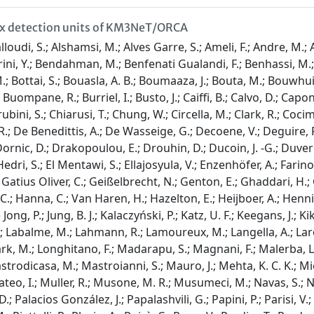
t six detection units of KM3NeT/ORCA
halloudi, S.; Alshamsi, M.; Alves Garre, S.; Ameli, F.; Andre, M.;
erini, Y.; Bendahman, M.; Benfenati Gualandi, F.; Benhassi, M.; 
, M.; Bottai, S.; Bouasla, A. B.; Boumaaza, J.; Bouta, M.; Bouwh
 Buompane, R.; Burriel, I.; Busto, J.; Caiffi, B.; Calvo, D.; Capon
rubini, S.; Chiarusi, T.; Chung, W.; Circella, M.; Clark, R.; Cocim
 R.; De Benedittis, A.; De Wasseige, G.; Decoene, V.; Deguire, P.;
ornic, D.; Drakopoulou, E.; Drouhin, D.; Ducoin, J. -G.; Duvern
Hedri, S.; El Mentawi, S.; Ellajosyula, V.; Enzenhöfer, A.; Farino, 
; Gatius Oliver, C.; Geißelbrecht, N.; Genton, E.; Ghaddari, H.; G
C.; Hanna, C.; Van Haren, H.; Hazelton, E.; Heijboer, A.; Hennig, 
e Jong, P.; Jung, B. J.; Kalaczyński, P.; Katz, U. F.; Keegans, J.; 
R.; Labalme, M.; Lahmann, R.; Lamoureux, M.; Langella, A.; Larosa
 Clark, M.; Longhitano, F.; Madarapu, S.; Magnani, F.; Malerba
strodicasa, M.; Mastroianni, S.; Mauro, J.; Mehta, K. C. K.; Mie
o, I.; Muller, R.; Musone, M. R.; Musumeci, M.; Navas, S.; Nay
D.; Palacios González, J.; Papalashvili, G.; Papini, P.; Parisi, V