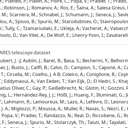
 Piattelli, P.; Plavin, A.; Poirè, C.; Popa, V.; Pradier, T.; Prado
G.; Robinson, J.; Romanov, A.; Ros, E.; Šaina, A.; Salesa Greus, 
 M.; Scarnera, M.; Schnabel, J.; Schumann, J.; Seneca, J.; Sevl
ou, A.; Spisso, B.; Spurio, M.; Starodubtsev, O.; Stavropoulos, D.
; Tully, C.; Tzamariudaki, E.; Ukleja, A.; Vacheret, A.; Valsecc
volo, D.; Van Vliet, A.; De Wolf, E.; Lhenry-Yvon, I.; Zavatarelli, 
NTARES telescope dataset
bert, J. -J; Aublin, J.; Baret, B.; Basa, S.; Becherini, Y.; Belhorm
.; Busto, J.; Caiffi, B.; Calvo, D.; Campion, S.; Capone, A.; Caren
; Circella, M.; Coelho, J. A B; Coleiro, A.; Coniglione, R.; Coyle
.; Eddymaoui, A.; Van Eeden, T.; Van Eijk, D.; El Hedri, S.; Khay
atius Oliver, C.; Gay, P.; Geißelbrecht, N.; Glotin, H.; Gozzini, R
g, L.; Hernández-Rey, J. J.; Hößl, J.; Huang, F.; Illuminati, G.; 
.; Lahmann, R.; Lamoureux, M.; Lazo, A.; Lefèvre, D.; Leonora, 
. A.; Migliozzi, P.; Moussa, A.; Muller, R.; Navas, S.; Nezri, E.
C.; Popa, V.; Pradier, T.; Randazzo, N.; Real, D.; Riccobene, G.;
.; Seneca, J.; Spurio, M.; Stolarczyk, Th.; Taiuti, M.; Tayalati, 