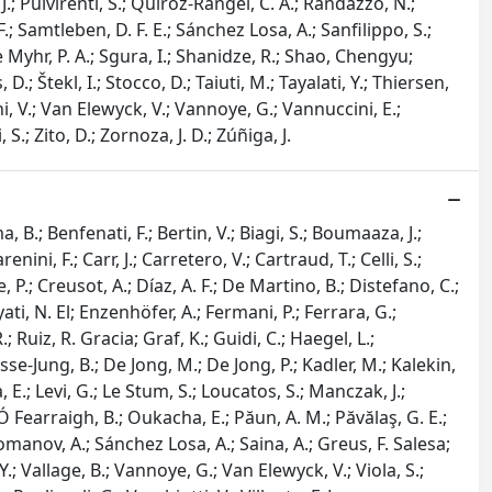
, J.; Pulvirenti, S.; Quiroz-Rangel, C. A.; Randazzo, N.;
F.; Samtleben, D. F. E.; Sánchez Losa, A.; Sanfilippo, S.;
e Myhr, P. A.; Sgura, I.; Shanidze, R.; Shao, Chengyu;
; Štekl, I.; Stocco, D.; Taiuti, M.; Tayalati, Y.; Thiersen,
hi, V.; Van Elewyck, V.; Vannoye, G.; Vannuccini, E.;
S.; Zito, D.; Zornoza, J. D.; Zúñiga, J.
a, B.; Benfenati, F.; Bertin, V.; Biagi, S.; Boumaaza, J.;
ini, F.; Carr, J.; Carretero, V.; Cartraud, T.; Celli, S.;
, P.; Creusot, A.; Díaz, A. F.; De Martino, B.; Distefano, C.;
ati, N. El; Enzenhöfer, A.; Fermani, P.; Ferrara, G.;
.; Ruiz, R. Gracia; Graf, K.; Guidi, C.; Haegel, L.;
Jisse-Jung, B.; De Jong, M.; De Jong, P.; Kadler, M.; Kalekin,
E.; Levi, G.; Le Stum, S.; Loucatos, S.; Manczak, J.;
; Ó Fearraigh, B.; Oukacha, E.; Păun, A. M.; Păvălaş, G. E.;
 Romanov, A.; Sánchez Losa, A.; Saina, A.; Greus, F. Salesa;
Y.; Vallage, B.; Vannoye, G.; Van Elewyck, V.; Viola, S.;