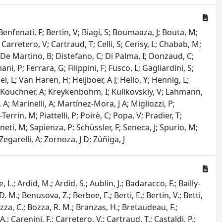
 Benfenati, F; Bertin, V; Biagi, S; Boumaaza, J; Bouta, M;
 Carretero, V; Cartraud, T; Celli, S; Cerisy, L; Chabab, M;
F; De Martino, B; Distefano, C; Di Palma, I; Donzaud, C;
, P; Ferrara, G; Filippini, F; Fusco, L; Gagliardini, S;
l, L; Van Haren, H; Heijboer, A J; Hello, Y; Hennig, L;
, U; Kouchner, A; Kreykenbohm, I; Kulikovskiy, V; Lahmann,
A; Marinelli, A; Martínez-Mora, J A; Migliozzi, P;
rrin, M; Piattelli, P; Poirè, C; Popa, V; Pradier, T;
ti, M; Sapienza, P; Schüssler, F; Seneca, J; Spurio, M;
Zegarelli, A; Zornoza, J D; Zúñiga, J
L.; Ardid, M.; Ardid, S.; Aublin, J.; Badaracco, F.; Bailly-
M.; Benusova, Z.; Berbee, E.; Berti, E.; Bertin, V.; Betti,
zza, C.; Bozza, R. M.; Branzas, H.; Bretaudeau, F.;
A.; Carenini, F.; Carretero, V.; Cartraud, T.; Castaldi, P.;