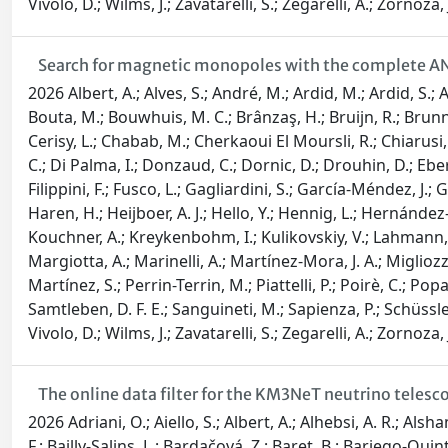
Vivolo, D.; Wilms, J.; Zavatarelli, S.; Zegarelli, A.; Zornoza,
Search for magnetic monopoles with the complete A
2026 Albert, A.; Alves, S.; André, M.; Ardid, M.; Ardid, S.; Au
Bouta, M.; Bouwhuis, M. C.; Brânzaş, H.; Bruijn, R.; Brunner, J
Cerisy, L.; Chabab, M.; Cherkaoui El Moursli, R.; Chiarusi, T.
C.; Di Palma, I.; Donzaud, C.; Dornic, D.; Drouhin, D.; Eberl
Filippini, F.; Fusco, L.; Gagliardini, S.; García-Méndez, J.; 
Haren, H.; Heijboer, A. J.; Hello, Y.; Hennig, L.; Hernández-Re
Kouchner, A.; Kreykenbohm, I.; Kulikovskiy, V.; Lahmann, R
Margiotta, A.; Marinelli, A.; Martínez-Mora, J. A.; Migliozz
Martínez, S.; Perrin-Terrin, M.; Piattelli, P.; Poirè, C.; Po
Samtleben, D. F. E.; Sanguineti, M.; Sapienza, P.; Schüssler,
Vivolo, D.; Wilms, J.; Zavatarelli, S.; Zegarelli, A.; Zornoza, J
The online data filter for the KM3NeT neutrino telesc
2026 Adriani, O.; Aiello, S.; Albert, A.; Alhebsi, A. R.; Al
F.; Bailly-Salins, L.; Bardačová, Z.; Baret, B.; Bariego-Qu