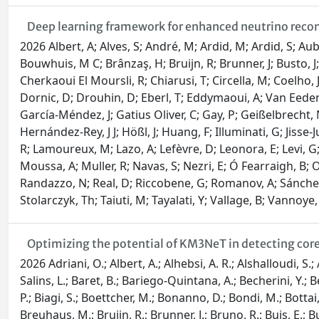
Deep learning framework for enhanced neutrino recon
2026 Albert, A; Alves, S; André, M; Ardid, M; Ardid, S; Aube
Bouwhuis, M C; Brânzaş, H; Bruijn, R; Brunner, J; Busto, J; 
Cherkaoui El Moursli, R; Chiarusi, T; Circella, M; Coelho, 
Dornic, D; Drouhin, D; Eberl, T; Eddymaoui, A; Van Eeden, T;
García-Méndez, J; Gatius Oliver, C; Gay, P; Geißelbrecht, N;
Hernández-Rey, J J; Hößl, J; Huang, F; Illuminati, G; Jiss
R; Lamoureux, M; Lazo, A; Lefèvre, D; Leonora, E; Levi, G;
Moussa, A; Muller, R; Navas, S; Nezri, E; Ó Fearraigh, B; O
Randazzo, N; Real, D; Riccobene, G; Romanov, A; Sánchez L
Stolarczyk, Th; Taiuti, M; Tayalati, Y; Vallage, B; Vannoye, 
Optimizing the potential of KM3NeT in detecting cor
2026 Adriani, O.; Albert, A.; Alhebsi, A. R.; Alshalloudi, S.;
Salins, L.; Baret, B.; Bariego-Quintana, A.; Becherini, Y.; 
P.; Biagi, S.; Boettcher, M.; Bonanno, D.; Bondi, M.; Botta
Breuhaus, M.; Bruijn, R.; Brunner, J.; Bruno, R.; Buis, E.; Bu