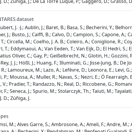
 J. D.; Zúñiga, J.; De La Torre Luque, P.; Gaggero, D.; Grasso, D.; 
NTARES dataset
bert, J. -J.; Aublin, J.; Baret, B.; Basa, S.; Becherini, Y.; Belhor
.; Busto, J.; Caiffi, B.; Calvo, D.; Campion, S.; Capone, A.; Caren
; Circella, M.; Coelho, J. A. B.; Coleiro, A.; Coniglione, R.; Coy
, T.; Eddymaoui, A.; Van Eeden, T.; Van Eijk, D.; El Hedri, S.; E
Gatius Oliver, C.; Gay, P.; Geißelbrecht, N.; Glotin, H.; Gozzini, 
y, J. J.; Hößl, J.; Huang, F.; Illuminati, G.; Jisse-Jung, B.; De J
.; Lamoureux, M.; Lazo, A.; Lefèvre, D.; Leonora, E.; Levi, G.;
i, P.; Moussa, A.; Muller, R.; Navas, S.; Nezri, E.; Ó Fearraigh,
pa, V.; Pradier, T.; Randazzo, N.; Real, D.; Riccobene, G.; Roman
 F.; Seneca, J.; Spurio, M.; Stolarczyk, Th.; Taiuti, M.; Tayalati,
. D.; Zúñiga, J.
opes
shamsi, M.; Alves Garre, S.; Ambrosone, A.; Ameli, F.; Andre, M.;
intana, A.; Becherini, Y.; Bendahman, M.; Benfenati Gualandi, F