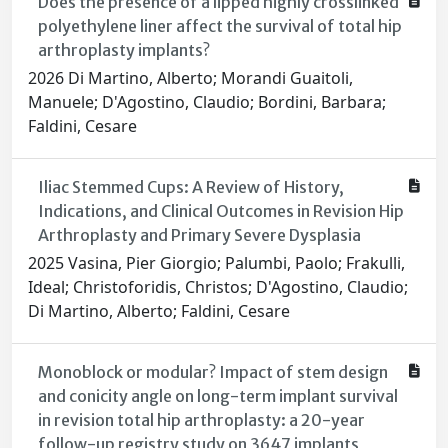
Does the presence of a lipped highly crosslinked
polyethylene liner affect the survival of total hip
arthroplasty implants?
2026 Di Martino, Alberto; Morandi Guaitoli,
Manuele; D'Agostino, Claudio; Bordini, Barbara;
Faldini, Cesare
Iliac Stemmed Cups: A Review of History,
Indications, and Clinical Outcomes in Revision Hip
Arthroplasty and Primary Severe Dysplasia
2025 Vasina, Pier Giorgio; Palumbi, Paolo; Frakulli,
Ideal; Christoforidis, Christos; D'Agostino, Claudio;
Di Martino, Alberto; Faldini, Cesare
Monoblock or modular? Impact of stem design
and conicity angle on long-term implant survival
in revision total hip arthroplasty: a 20-year
follow-up registry study on 3647 implants