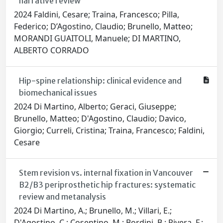
narrative review
2024 Faldini, Cesare; Traina, Francesco; Pilla,
Federico; D’Agostino, Claudio; Brunello, Matteo;
MORANDI GUAITOLI, Manuele; DI MARTINO,
ALBERTO CORRADO
Hip-spine relationship: clinical evidence and
biomechanical issues
2024 Di Martino, Alberto; Geraci, Giuseppe;
Brunello, Matteo; D'Agostino, Claudio; Davico,
Giorgio; Curreli, Cristina; Traina, Francesco; Faldini,
Cesare
Stem revision vs. internal fixation in Vancouver
B2/B3 periprosthetic hip fractures: systematic
review and metanalysis
2024 Di Martino, A.; Brunello, M.; Villari, E.;
D'Agostino, C.; Cosentino, M.; Bordini, B.; Rivera, F.;