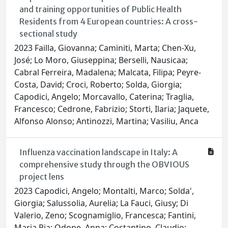
and training opportunities of Public Health
Residents from 4 European countries: A cross-
sectional study
2023 Failla, Giovanna; Caminiti, Marta; Chen-Xu,
José; Lo Moro, Giuseppina; Berselli, Nausicaa;
Cabral Ferreira, Madalena; Malcata, Filipa; Peyre-
Costa, David; Croci, Roberto; Solda, Giorgia;
Capodici, Angelo; Morcavallo, Caterina; Traglia,
Francesco; Cedrone, Fabrizio; Storti, Ilaria; Jaquete,
Alfonso Alonso; Antinozzi, Martina; Vasiliu, Anca
Influenza vaccination landscape in Italy: A
comprehensive study through the OBVIOUS
project lens
2023 Capodici, Angelo; Montalti, Marco; Solda',
Giorgia; Salussolia, Aurelia; La Fauci, Giusy; Di
Valerio, Zeno; Scognamiglio, Francesca; Fantini,
Maria Pia; Odone, Anna; Costantino, Claudio;