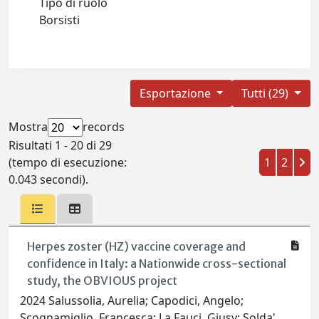
Tipo di ruolo
Borsisti
Esportazione
Tutti (29)
Mostra
records
Risultati 1 - 20 di 29
(tempo di esecuzione:
1
2
0.043 secondi).
Herpes zoster (HZ) vaccine coverage and
confidence in Italy: a Nationwide cross-sectional
study, the OBVIOUS project
2024 Salussolia, Aurelia; Capodici, Angelo;
Scognamiglio, Francesca; La Fauci, Giusy; Solda',