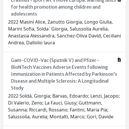
Erasmus+sport let’s move Europa: learning units
for health promotion among children and
adolescents
2022 Masini Alice, Zanutto Giorgia, Longo Giulia,
Marini Sofia, Solda` Giorgia, Salussolia Aurelia,
Anastasia Alessandra, Sanchez-Oliva David, Ceciliani
Andrea, Dallolio laura
Gam-COVID-Vac (Sputnik V) and Pfizer-
BioNTech Vaccines Adverse Events following
Immunization in Patients Affected by Parkinson’s
Disease and Multiple Sclerosis: A Longitudinal
Study
2022 Soldà, Giorgia; Barvas, Edoardo; Lenzi, Jacopo;
Di Valerio, Zeno; La Fauci, Giusy; Guttmann,
Susanna; Riccardi, Rossano; Fantini, Maria Pia;
Salussolia, Aurelia; Montalti, Marco; Gori, Davide