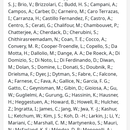
S. J.; Brio, V.; Brizzolari, C.; Budd, H. S.; Campani, A.;
Campos, A.; Carber, D.; Carneiro, M.; Caro Terrazas,
I.; Carranza, H.; Castillo Fernandez, F.; Castro, A.;
Centro, S.; Cerati, G.; Chalifour, M.; Chambouvet, P.;
Chatterjee, A.; Cherdack, D.; Cherubini, S.;
Chithirasreemadam, N.; Coan, T. E.; Cocco, A.;
Convery, M. R.; Cooper-Troendle, L.; Copello, S.; Da
Motta, H.; Dallolio, M.; Dange, A. A.; De Roeck, A.; Di
Domizio, S.; Di Noto, L.; Di Ferdinando, D.; Diwan,
M.; Dolan, S.; Domine, L.; Donati, S.; Doubnik, R.;
Drielsma, F.; Dyer, J.; Dytman, S.; Fabre, C.; Falcone,
A.; Farnese, C.; Fava, A.; Gallice, N.; Garcia, F. G.;
Gatto, C.; Geynisman, M.; Gibin, D.; Gioiosa, A.; Gu,
W.; Guglielmi, A.; Gurung, G.; Hassinin, K.; Hausner,
H.; Heggestuen, A.; Howard, B.; Howell, R.; Hulcher,
Z.; Ingratta, I.; James, C.; Jang, W.; Jwa, Y. -J.; Kashur,
L.; Ketchum, W.; Kim, J. S.; Koh, D. -H.; Larkin, J.; Li, Y.;
Mariani, C.; Marshall, C. M.; Martynenko, S.; Mauri,
N.; Mcfarland, K. S.; Méndez, D. P.; Menegolli, A.;