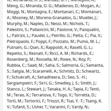
Meng, G.; Miranda, O. G.; Mladenov, D.; Mogan, A.;
Moggi, N.; Montagna, E.; Montanari, C.; Montanari,
A.; Mooney, M.; Moreno-Granados, G.; Mueller, J.;
Murphy, M.; Naples, D.; Nessi, M.; Nichols, T.;
Palestini, S.; Pallavicini, M.; Paolone, V.; Pasqualini,
L.; Patrizii, L.; Paudel, L.; Petrillo, G.; Petta, C.; Pia, V.;
Pietropaolo, F.; Poppi, F.; Pozzato, M.; Pumo, M. L.;
Putnam, G.; Qian, X.; Rappoldi, A.; Raselli, G. L.;
Repetto, S.; Resnati, F.; Ricci, A. M.; Richards, E.;
Rosenberg, M.; Rossella, M.; Rowe, N.; Roy, P.;
Rubbia, C.; Saad, M.; Saha, S.; Salmoria, G.; Samanta,
S.; Satgia, M.; Scaramelli, A.; Schmitz, D.; Schwartz,
F.; Schukraft, A.; Senadheera, D.; Seo, S. -H.;
Sergiampietri, F.; Sirri, G.; Smedley, J. S.; Smith, J.;
Stanco, L.; Stewart, J.; Tanaka, H. A.; Tapia, F.; Tenti,
M.; Terao, K.; Terranova, F.; Togo, V.; Torretta, D.;
Torti, M.; Tortorici, F.; Triozzi, R.; Tsai, Y. -T.; Tsang, K.
V.; Tufanli, S.; Usher, T.; Varanini, F.; Vardy, N.;