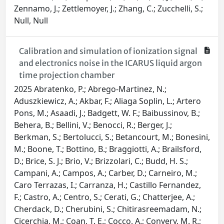
Zennamo, J.; Zettlemoyer, J.; Zhang, C.; Zucchelli, S.;
Null, Null
Calibration and simulation of ionization signal
and electronics noise in the ICARUS liquid argon
time projection chamber
2025 Abratenko, P.; Abrego-Martinez, N.;
Aduszkiewicz, A.; Akbar, F.; Aliaga Soplin, L.; Artero
Pons, M.; Asaadi, J.; Badgett, W. F.; Baibussinov, B.;
Behera, B.; Bellini, V.; Benocci, R.; Berger, J.;
Berkman, S.; Bertolucci, S.; Betancourt, M.; Bonesini,
M.; Boone, T.; Bottino, B.; Braggiotti, A.; Brailsford,
D.; Brice, S. J.; Brio, V.; Brizzolari, C.; Budd, H. S.;
Campani, A.; Campos, A.; Carber, D.; Carneiro, M.;
Caro Terrazas, I.; Carranza, H.; Castillo Fernandez,
F.; Castro, A.; Centro, S.; Cerati, G.; Chatterjee, A.;
Cherdack, D.; Cherubini, S.; Chitirasreemadam, N.;
Cicerchia, M.; Coan, T. E.; Cocco, A.; Convery, M. R.;