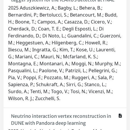
2025 Aduszkiewicz, A.; Bagby, L.; Behera, B.;
Bernardini, P.; Bertolucci, S.; Betancourt, M.; Budd,
H.; Boone, T.; Campos, A.; Casazza, D.; Cicero, V.;
Cherdack, D.; Coan, T. E.; Degli Esposti, L.; Di
Ferdinando, D.; Di Noto, L.; Guandalini, C.; Guerzoni,
M.; Heggestuen, A.; Hilgenberg, C.; Howell, R.;
Iliescu, M.; Ingratta, G.; Kim, T.; Kose, U.; Laurenti,
G.; Mariani, C.; Mauri, N.; Mcfarland, K. S.;
Montagna, E.; Montanari, A.; Moggi, N.; Murphy, M.;
Pasqualini, L.; Paolone, V.; Patrizii, L.; Pellegrini, G.;
Pia, V.; Poppi, F.; Pozzato, M.; Ruggeri, A.; Sala, P.;
Sapienza, P.; Schukraft, A.; Sirri, G.; Stanco, L.;
Surdo, A.; Tenti, M.; Togo, V.; Tosi, N.; Vicenzi, M.;
Wilson, R. J.; Zucchelli, S.
Neutrino interaction vertex reconstruction in
DUNE with Pandora deep learning