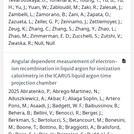
Angular dependent measurement of electron-
ion recombination in liquid argon for ionization
calorimetry in the ICARUS liquid argon time
projection chamber
2025 Abratenko, P.; Abrego-Martinez, N.;
Aduszkiewicz, A.; Akbar, F.; Aliaga Soplin, L.; Artero
Pons, M.; Asaadi, J.; Badgett, W. F.; Baibussinov, B.;
Behera, B.; Bellini, V.; Benocci, R.; Berger, J.;
Berkman, S.; Bertolucci, S.; Betancourt, M.; Bonesini,
M.; Boone, T.; Bottino, B.; Braggiotti, A.; Brailsford,