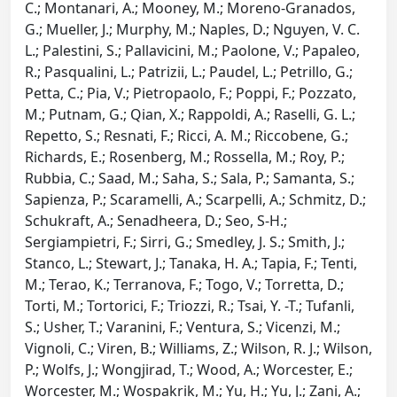
C.; Montanari, A.; Mooney, M.; Moreno-Granados,
G.; Mueller, J.; Murphy, M.; Naples, D.; Nguyen, V. C.
L.; Palestini, S.; Pallavicini, M.; Paolone, V.; Papaleo,
R.; Pasqualini, L.; Patrizii, L.; Paudel, L.; Petrillo, G.;
Petta, C.; Pia, V.; Pietropaolo, F.; Poppi, F.; Pozzato,
M.; Putnam, G.; Qian, X.; Rappoldi, A.; Raselli, G. L.;
Repetto, S.; Resnati, F.; Ricci, A. M.; Riccobene, G.;
Richards, E.; Rosenberg, M.; Rossella, M.; Roy, P.;
Rubbia, C.; Saad, M.; Saha, S.; Sala, P.; Samanta, S.;
Sapienza, P.; Scaramelli, A.; Scarpelli, A.; Schmitz, D.;
Schukraft, A.; Senadheera, D.; Seo, S-H.;
Sergiampietri, F.; Sirri, G.; Smedley, J. S.; Smith, J.;
Stanco, L.; Stewart, J.; Tanaka, H. A.; Tapia, F.; Tenti,
M.; Terao, K.; Terranova, F.; Togo, V.; Torretta, D.;
Torti, M.; Tortorici, F.; Triozzi, R.; Tsai, Y. -T.; Tufanli,
S.; Usher, T.; Varanini, F.; Ventura, S.; Vicenzi, M.;
Vignoli, C.; Viren, B.; Williams, Z.; Wilson, R. J.; Wilson,
P.; Wolfs, J.; Wongjirad, T.; Wood, A.; Worcester, E.;
Worcester, M.; Wospakrik, M.; Yu, H.; Yu, J.; Zani, A.;