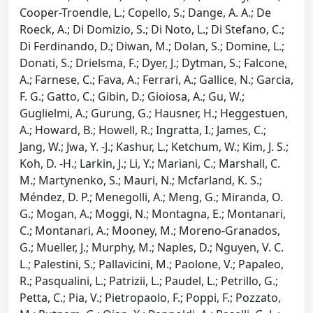
Cooper-Troendle, L.; Copello, S.; Dange, A. A.; De
Roeck, A.; Di Domizio, S.; Di Noto, L.; Di Stefano, C.;
Di Ferdinando, D.; Diwan, M.; Dolan, S.; Domine, L.;
Donati, S.; Drielsma, F.; Dyer, J.; Dytman, S.; Falcone,
A.; Farnese, C.; Fava, A.; Ferrari, A.; Gallice, N.; Garcia,
F. G.; Gatto, C.; Gibin, D.; Gioiosa, A.; Gu, W.;
Guglielmi, A.; Gurung, G.; Hausner, H.; Heggestuen,
A.; Howard, B.; Howell, R.; Ingratta, I.; James, C.;
Jang, W.; Jwa, Y. -J.; Kashur, L.; Ketchum, W.; Kim, J. S.;
Koh, D. -H.; Larkin, J.; Li, Y.; Mariani, C.; Marshall, C.
M.; Martynenko, S.; Mauri, N.; Mcfarland, K. S.;
Méndez, D. P.; Menegolli, A.; Meng, G.; Miranda, O.
G.; Mogan, A.; Moggi, N.; Montagna, E.; Montanari,
C.; Montanari, A.; Mooney, M.; Moreno-Granados,
G.; Mueller, J.; Murphy, M.; Naples, D.; Nguyen, V. C.
L.; Palestini, S.; Pallavicini, M.; Paolone, V.; Papaleo,
R.; Pasqualini, L.; Patrizii, L.; Paudel, L.; Petrillo, G.;
Petta, C.; Pia, V.; Pietropaolo, F.; Poppi, F.; Pozzato,