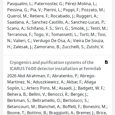
Pasqualini, L.; Paternoster, G.; Pérez-Molina, L.;
Pessina, G.; Pia, V.; Pierini, L.; Poppi, F.; Pozzato, M.;
Querol, M.; Retiere, F.; Rocabado, J.; Ruggeri, A.;
Saadana, A.; Sanchez-Castillo, A.; Sanchez-Lucas, P.;
Scanu, A.; Schifano, F. S.; Sirri, G.; Smolik, J.; Tenti, M.;
Terranova, F.; Togo, V.; Tomassetti, L.; Torti, M.; Tosi,
N.; Valieri, C.; Verdugo De Osa, A.; Vieira De Souza,
H.; Zalesak, J.; Zamorano, B.; Zucchelli, S.; Zutshi, V.
Cryogenics and purification systems of the
ICARUS T600 detector installation at Fermilab
2026 Abd Alrahman, F.; Abratenko, P.; Abrego-
Martinez, N.; Aduszkiewicz, A.; Akbar, F.; Aliaga
Soplin, L.; Artero Pons, M.; Asaadi, J.; Badgett, W. F.;
Behera, B.; Bellini, V.; Benocci, R.; Berger, J.;
Berkman, S.; Beltramello, O.; Bertolucci, S.;
Betancourt, M.; Blanchet, A.; Boffelli, F.; Bonesini, M.;
Boone, T.; Bottino, B.; Braggiotti, A.; Bremer, J.; Brice,