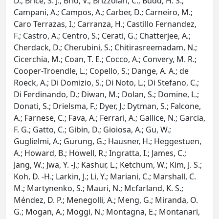
D.; Brice, S. J.; Brio, V.; Brizzolari, C.; Budd, H. S.;
Campani, A.; Campos, A.; Carber, D.; Carneiro, M.;
Caro Terrazas, I.; Carranza, H.; Castillo Fernandez,
F.; Castro, A.; Centro, S.; Cerati, G.; Chatterjee, A.;
Cherdack, D.; Cherubini, S.; Chitirasreemadam, N.;
Cicerchia, M.; Coan, T. E.; Cocco, A.; Convery, M. R.;
Cooper-Troendle, L.; Copello, S.; Dange, A. A.; de
Roeck, A.; Di Domizio, S.; Di Noto, L.; Di Stefano, C.;
Di Ferdinando, D.; Diwan, M.; Dolan, S.; Domine, L.;
Donati, S.; Drielsma, F.; Dyer, J.; Dytman, S.; Falcone,
A.; Farnese, C.; Fava, A.; Ferrari, A.; Gallice, N.; Garcia,
F. G.; Gatto, C.; Gibin, D.; Gioiosa, A.; Gu, W.;
Guglielmi, A.; Gurung, G.; Hausner, H.; Heggestuen,
A.; Howard, B.; Howell, R.; Ingratta, I.; James, C.;
Jang, W.; Jwa, Y. -J.; Kashur, L.; Ketchum, W.; Kim, J. S.;
Koh, D. -H.; Larkin, J.; Li, Y.; Mariani, C.; Marshall, C.
M.; Martynenko, S.; Mauri, N.; Mcfarland, K. S.;
Méndez, D. P.; Menegolli, A.; Meng, G.; Miranda, O.
G.; Mogan, A.; Moggi, N.; Montagna, E.; Montanari,