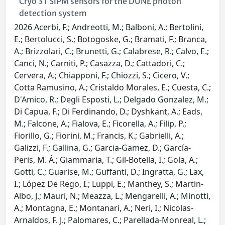
Cryo 3T SiPM sensors for the DUNE photon
detection system
2026 Acerbi, F.; Andreotti, M.; Balboni, A.; Bertolini,
E.; Bertolucci, S.; Botogoske, G.; Bramati, F.; Branca,
A.; Brizzolari, C.; Brunetti, G.; Calabrese, R.; Calvo, E.;
Canci, N.; Carniti, P.; Casazza, D.; Cattadori, C.;
Cervera, A.; Chiapponi, F.; Chiozzi, S.; Cicero, V.;
Cotta Ramusino, A.; Cristaldo Morales, E.; Cuesta, C.;
D'Amico, R.; Degli Esposti, L.; Delgado Gonzalez, M.;
Di Capua, F.; Di Ferdinando, D.; Dyshkant, A.; Eads,
M.; Falcone, A.; Fialova, E.; Ficorella, A.; Filip, P.;
Fiorillo, G.; Fiorini, M.; Francis, K.; Gabrielli, A.;
Galizzi, F.; Gallina, G.; Garcia-Gamez, D.; García-
Peris, M. Á.; Giammaria, T.; Gil-Botella, I.; Gola, A.;
Gotti, C.; Guarise, M.; Guffanti, D.; Ingratta, G.; Lax,
I.; López De Rego, I.; Luppi, E.; Manthey, S.; Martin-
Albo, J.; Mauri, N.; Meazza, L.; Mengarelli, A.; Minotti,
A.; Montagna, E.; Montanari, A.; Neri, I.; Nicolas-
Arnaldos, F. J.; Palomares, C.; Parellada-Monreal, L.;