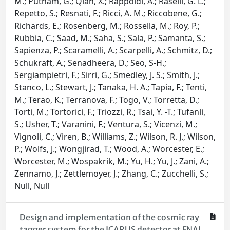
M.; Putnam, G.; Qian, X.; Rappoldi, A.; Raselli, G. L.;
Repetto, S.; Resnati, F.; Ricci, A. M.; Riccobene, G.;
Richards, E.; Rosenberg, M.; Rossella, M.; Roy, P.;
Rubbia, C.; Saad, M.; Saha, S.; Sala, P.; Samanta, S.;
Sapienza, P.; Scaramelli, A.; Scarpelli, A.; Schmitz, D.;
Schukraft, A.; Senadheera, D.; Seo, S-H.;
Sergiampietri, F.; Sirri, G.; Smedley, J. S.; Smith, J.;
Stanco, L.; Stewart, J.; Tanaka, H. A.; Tapia, F.; Tenti,
M.; Terao, K.; Terranova, F.; Togo, V.; Torretta, D.;
Torti, M.; Tortorici, F.; Triozzi, R.; Tsai, Y. -T.; Tufanli,
S.; Usher, T.; Varanini, F.; Ventura, S.; Vicenzi, M.;
Vignoli, C.; Viren, B.; Williams, Z.; Wilson, R. J.; Wilson,
P.; Wolfs, J.; Wongjirad, T.; Wood, A.; Worcester, E.;
Worcester, M.; Wospakrik, M.; Yu, H.; Yu, J.; Zani, A.;
Zennamo, J.; Zettlemoyer, J.; Zhang, C.; Zucchelli, S.;
Null, Null
Design and implementation of the cosmic ray
tagger system for the ICARUS detector at FNAL