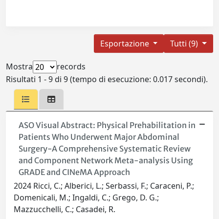
Esportazione
Tutti (9)
Mostra
records
Risultati 1 - 9 di 9 (tempo di esecuzione: 0.017 secondi).
ASO Visual Abstract: Physical Prehabilitation in
Patients Who Underwent Major Abdominal
Surgery-A Comprehensive Systematic Review
and Component Network Meta-analysis Using
GRADE and CINeMA Approach
2024 Ricci, C.; Alberici, L.; Serbassi, F.; Caraceni, P.;
Domenicali, M.; Ingaldi, C.; Grego, D. G.;
Mazzucchelli, C.; Casadei, R.