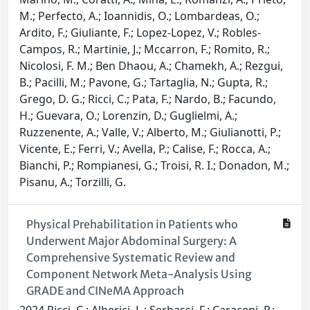
M.; Perfecto, A.; Ioannidis, O.; Lombardeas, O.;
Ardito, F.; Giuliante, F.; Lopez-Lopez, V.; Robles-
Campos, R.; Martinie, J.; Mccarron, F.; Romito, R.;
Nicolosi, F. M.; Ben Dhaou, A.; Chamekh, A.; Rezgui,
B.; Pacilli, M.; Pavone, G.; Tartaglia, N.; Gupta, R.;
Grego, D. G.; Ricci, C.; Pata, F.; Nardo, B.; Facundo,
H.; Guevara, O.; Lorenzin, D.; Guglielmi, A.;
Ruzzenente, A.; Valle, V.; Alberto, M.; Giulianotti, P.;
Vicente, E.; Ferri, V.; Avella, P.; Calise, F.; Rocca, A.;
Bianchi, P.; Rompianesi, G.; Troisi, R. I.; Donadon, M.;
Pisanu, A.; Torzilli, G.
Physical Prehabilitation in Patients who
Underwent Major Abdominal Surgery: A
Comprehensive Systematic Review and
Component Network Meta-Analysis Using
GRADE and CINeMA Approach