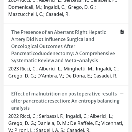
2024 Ricci, C.; Alberici, L.; Serbassi, F.; Caraceni, P.;
Domenicali, M.; Ingaldi, C.; Grego, D. G.;
Mazzucchelli, C.; Casadei, R.
The Presence of an Aberrant Right Hepatic
Artery Did Not Influence Surgical and
Oncological Outcomes After
Pancreaticoduodenectomy: A Comprehensive
Systematic Review and Meta-Analysis
2023 Ricci, C.; Alberici, L.; Minghetti, M.; Ingaldi, C.;
Grego, D. G.; D'Ambra, V.; De Dona, E.; Casadei, R.
Effect of malnutrition on postoperative results
after pancreatic resection: An entropy balancing
analysis
2022 Ricci, C.; Serbassi, F.; Ingaldi, C.; Alberici, L.;
Grego, D. G.; Daniela, D. M.; De Raffele, E.; Vicennati,
V.; Pironi, L.; Sasdelli, A. S.; Casadei, R.