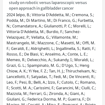
study on robotic versus laparoscopic versus
open approach in gallbladder cancer
2024 Ielpo, B.; Vittoria D'Addetta, M.; Cremona, S.;
Podda, M.; Di Martino, M.; Di Franco, G.; Furbetta,
N.; Comandatore, A.; Giulianotti, P. C.; Morelli, L.;
Vittoria D'Addetta, M.; Burdio, F.; Sanchez-
Velazquez, P.; Vellalta, G.; Villamonte, M.;
Mastrangelo, M.; Mazzone, C.; Masetti, M.; Offi, M.
F.; Geraldi, E.; Aldrighetti, L.; Ingallinella, S.; Ratti, F.;
Rosso, E.; De Blasi, V.; Anselmo, A.; Conte, L. E.;
Memeo, R.; Delvecchio, A.; Sukandy, I.; Moraldi, L.;
Grazi, G. L.; Spampinato, M. G.; D'Ugo, S.; Heng
Chiow, A. K.; Yi Yee, F. Z.; Tan, H. J.; Thiruchelvam, N.;
Lancellotti, F.; Satyadas, T.; Fedi, M.; De Vincenti, R.;
Leo, F.; Pesi, B.; Belli, A.; Izzo, F.; Cutolo, C.; Romano,
F.; Scotti, M. A.; Carissimi, F.; Garancini, M.; Ciulli, C.;
Mazzola, M.; Ferrari, G.; Zironda, A.; Giani, A.;
Giuliani, G.; Federica Dorma, M. P.; Guerra, F.; Di
Marino, M.; Coratti, A.; Mina, E.; Romanzi, A.; Prieto,