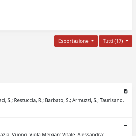
Esportazione
Tutti (17)
sci, S.; Restuccia, R.; Barbato, S.; Armuzzi, S.; Taurisano,
gnazia; Vuong, Viola Meixian; Vitale, Alessandra;