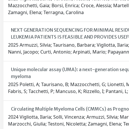
Mazzocchetti, Gaia; Borsi, Enrica; Croce, Alessia; Martell
Zamagni, Elena; Terragna, Carolina
NEXT GENERATION SEQUENCING FOR MINIMAL RESID
LEUKEMIA PATIENTS IS FEASIBLE AND PROVIDES USEF
2025 Armuzzi, Silvia; Taurisano, Barbara; Vigliotta, Ilari
Nanni, Jacopo; Curti, Antonio; Arpinati, Mario; Papayanni
Unique molecular assay (UMA): a next-generation sequen
myeloma
2025 Poletti, A; Taurisano, B; Mazzocchetti, G; Lionetti, M;
Fabris, S; Tacchetti, P; Mancuso, K; Rizzello, I; Pantani, L
Circulating Multiple Myeloma Cells (CMMCs) as Progno
2024 Vigliotta, Ilaria; Solli, Vincenza; Armuzzi, Silvia; M
Marzocchi, Giulia; Testoni, Nicoletta; Zamagni, Elena; T