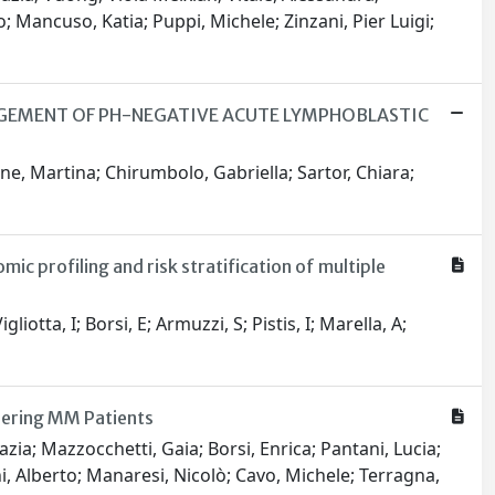
o; Mancuso, Katia; Puppi, Michele; Zinzani, Pier Luigi;
AGEMENT OF PH-NEGATIVE ACUTE LYMPHOBLASTIC
rone, Martina; Chirumbolo, Gabriella; Sartor, Chiara;
 profiling and risk stratification of multiple
otta, I; Borsi, E; Armuzzi, S; Pistis, I; Marella, A;
dering MM Patients
nazia; Mazzocchetti, Gaia; Borsi, Enrica; Pantani, Lucia;
i, Alberto; Manaresi, Nicolò; Cavo, Michele; Terragna,