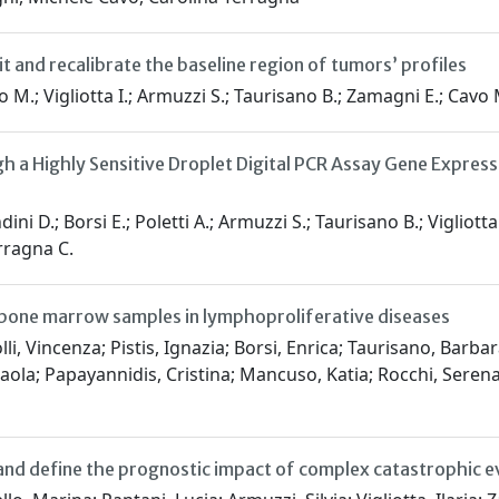
t and recalibrate the baseline region of tumors’ profiles
llo M.; Vigliotta I.; Armuzzi S.; Taurisano B.; Zamagni E.; Cavo
gh a Highly Sensitive Droplet Digital PCR Assay Gene Express
ni D.; Borsi E.; Poletti A.; Armuzzi S.; Taurisano B.; Vigliotta
erragna C.
bone marrow samples in lymphoproliferative diseases
olli, Vincenza; Pistis, Ignazia; Borsi, Enrica; Taurisano, Barb
i, Paola; Papayannidis, Cristina; Mancuso, Katia; Rocchi, Seren
and define the prognostic impact of complex catastrophic e