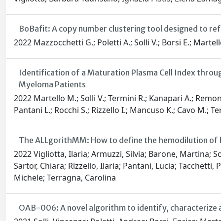
BoBafit: A copy number clustering tool designed to refi
2022 Mazzocchetti G.; Poletti A.; Solli V.; Borsi E.; Marte
Identification of a Maturation Plasma Cell Index throu
Myeloma Patients
2022 Martello M.; Solli V.; Termini R.; Kanapari A.; Remondi
Pantani L.; Rocchi S.; Rizzello I.; Mancuso K.; Cavo M.; T
The ALLgorithMM: How to define the hemodilution of 
2022 Vigliotta, Ilaria; Armuzzi, Silvia; Barone, Martina; S
Sartor, Chiara; Rizzello, Ilaria; Pantani, Lucia; Tacchett
Michele; Terragna, Carolina
OAB-006: A novel algorithm to identify, characterize 