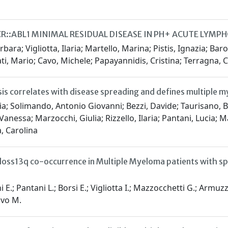
::ABL1 MINIMAL RESIDUAL DISEASE IN PH+ ACUTE LYMPH
rbara; Vigliotta, Ilaria; Martello, Marina; Pistis, Ignazia; Ba
nati, Mario; Cavo, Michele; Papayannidis, Cristina; Terragna, 
osis correlates with disease spreading and defines multiple
a; Solimando, Antonio Giovanni; Bezzi, Davide; Taurisano, Bar
s, Vanessa; Marzocchi, Giulia; Rizzello, Ilaria; Pantani, Lucia; 
, Carolina
oss13q co-occurrence in Multiple Myeloma patients with spec
i E.; Pantani L.; Borsi E.; Vigliotta I.; Mazzocchetti G.; Armuz
Cavo M.