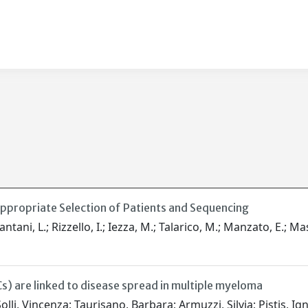
Appropriate Selection of Patients and Sequencing
ntani, L.; Rizzello, I.; Iezza, M.; Talarico, M.; Manzato, E.; Ma
Cs) are linked to disease spread in multiple myeloma
 Solli, Vincenza; Taurisano, Barbara; Armuzzi, Silvia; Pistis, I