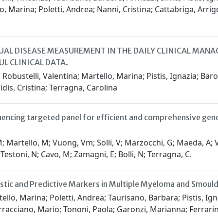
o, Marina; Poletti, Andrea; Nanni, Cristina; Cattabriga, Arrig
UAL DISEASE MEASUREMENT IN THE DAILY CLINICAL MAN
UL CLINICAL DATA.
a; Robustelli, Valentina; Martello, Marina; Pistis, Ignazia; Ba
dis, Cristina; Terragna, Carolina
cing targeted panel for efficient and comprehensive genomic
 Martello, M; Vuong, Vm; Solli, V; Marzocchi, G; Maeda, A; Vigli
; Testoni, N; Cavo, M; Zamagni, E; Bolli, N; Terragna, C.
stic and Predictive Markers in Multiple Myeloma and Smoul
artello, Marina; Poletti, Andrea; Taurisano, Barbara; Pistis, Ig
erracciano, Mario; Tononi, Paola; Garonzi, Marianna; Ferrarin