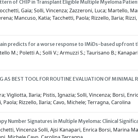
tern of CHIP in Transplant Eligible Multiple Myeloma Patien
zocchetti, Gaia; Solli, Vincenza; Zazzeroni, Luca; Martello, Ma
rena; Mancuso, Katia; Tacchetti, Paola; Rizzello, Ilaria; Rizzi
main predicts for a worse response to IMiDs-based upfront 
ello M.; Poletti A.; Solli V.; Armuzzi S.; Taurisano B.; Kanapari 
AS BEST TOOL FOR ROUTINE EVALUATION OF MINIMAL RES
 Vigliotta, Ilaria; Pistis, Ignazia; Solli, Vincenza; Borsi, Enr
 Paola; Rizzello, Ilaria; Cavo, Michele; Terragna, Carolina
 Number Signatures in Multiple Myeloma: Clinical Significa
tti, Vincenza Solli, Ajsi Kanapari, Enrica Borsi, Marina Marte
gni, Michele Cavo, Carolina Terragna