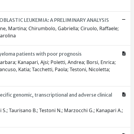
OBLASTIC LEUKEMIA: A PRELIMINARY ANALYSIS
rone, Martina; Chirumbolo, Gabriella; Ciruolo, Raffaele;
Carolina
 myeloma patients with poor prognosis
bara; Kanapari, Ajsi; Poletti, Andrea; Borsi, Enrica;
Mancuso, Katia; Tacchetti, Paola; Testoni, Nicoletta;
ific genomic, transcriptional and adverse clinical
zi S.; Taurisano B.; Testoni N.; Marzocchi G.; Kanapari A.;