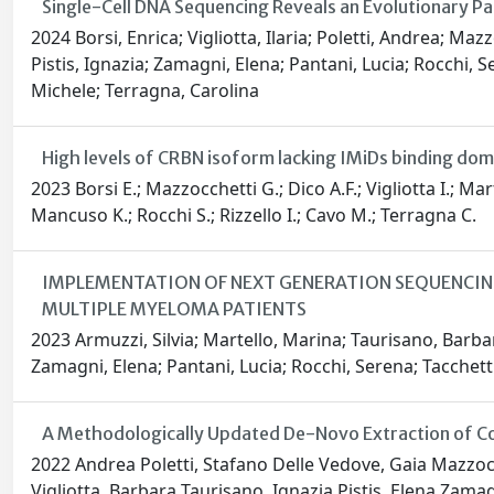
Single-Cell DNA Sequencing Reveals an Evolutionary Pat
2024 Borsi, Enrica; Vigliotta, Ilaria; Poletti, Andrea; Maz
Pistis, Ignazia; Zamagni, Elena; Pantani, Lucia; Rocchi, Se
Michele; Terragna, Carolina
High levels of CRBN isoform lacking IMiDs binding do
2023 Borsi E.; Mazzocchetti G.; Dico A.F.; Vigliotta I.; Mart
Mancuso K.; Rocchi S.; Rizzello I.; Cavo M.; Terragna C.
IMPLEMENTATION OF NEXT GENERATION SEQUENCING 
MULTIPLE MYELOMA PATIENTS
2023 Armuzzi, Silvia; Martello, Marina; Taurisano, Barbara;
Zamagni, Elena; Pantani, Lucia; Rocchi, Serena; Tacchetti,
A Methodologically Updated De-Novo Extraction of Copy
2022 Andrea Poletti, Stafano Delle Vedove, Gaia Mazzocche
Vigliotta, Barbara Taurisano, Ignazia Pistis, Elena Zama