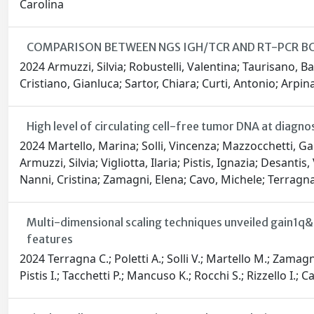
Carolina
COMPARISON BETWEEN NGS IGH/TCR AND RT-PCR BCR
2024 Armuzzi, Silvia; Robustelli, Valentina; Taurisano, Ba
Cristiano, Gianluca; Sartor, Chiara; Curti, Antonio; Arpi
High level of circulating cell-free tumor DNA at diagn
2024 Martello, Marina; Solli, Vincenza; Mazzocchetti, Gai
Armuzzi, Silvia; Vigliotta, Ilaria; Pistis, Ignazia; Desanti
Nanni, Cristina; Zamagni, Elena; Cavo, Michele; Terragna
Multi-dimensional scaling techniques unveiled gain1q&l
features
2024 Terragna C.; Poletti A.; Solli V.; Martello M.; Zamagn
Pistis I.; Tacchetti P.; Mancuso K.; Rocchi S.; Rizzello I.; 