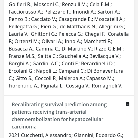
Golfieri R.; Mosconi C.; Renzulli M.; Cela E.M.;
Facciorusso A.; Pelizzaro F.; Imondi A.; Sartori A.;
Penzo B.; Cacciato V.; Casagrande E.; Moscatelli A.;
Pellegatta G.; Pieri G.; de Matthaeis N.; Allegrini G.;
Lauria V.; Ghittoni G.; Pelecca G.; Chegai F.; Coratella
F.; Ortenzi M.; Olivari A.; Inno A.; Marchetti F.;
Busacca A.; Camma C.; Di Martino V.; Rizzo G.E.M.;
Franze M.S.; Saitta C.; Sauchella A.; Bevilacqua V.;
Borghi A.; Gardini A.C.; Conti F.; Berardinelli D.;
Ercolani G.; Napoli L.; Campani C.; Di Bonaventura
C.; Gitto S.; Coccoli P.; Malerba A.; Capasso M.;
Fiorentino A.; Pignata L.; Cossiga V.; Romagnoli V.
Recalibrating survival prediction among
patients receiving trans‐arterial
chemoembolization for hepatocellular
carcinoma
2021 Cucchetti, Alessandro; Giannini, Edoardo G.;