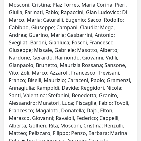
Mosconi, Cristina; Plaz Torres, Maria Corina; Pieri,
Giulia; Farinati, Fabio; Rapaccini, Gian Ludovico; Di
Marco, Maria; Caturelli, Eugenio; Sacco, Rodolfo;
Cabibbo, Giuseppe; Campani, Claudia; Mega,
Andrea; Guarino, Maria; Gasbarrini, Antonio;
Svegliati‐Baroni, Gianluca; Foschi, Francesco
Giuseppe; Missale, Gabriele; Masotto, Alberto;
Nardone, Gerardo; Raimondo, Giovanni; Vidili,
Gianpaolo; Brunetto, Maurizia Rossana; Sansone,
Vito; Zoli, Marco; Azzaroli, Francesco; Trevisani,
Franco; Biselli, Maurizio; Caraceni, Paolo; Gramenzi,
Annagiulia; Rampoldi, Davide; Reggidori, Nicola;
Santi, Valentina; Stefanini, Benedetta; Granito,
Alessandro; Muratori, Luca; Piscaglia, Fabio; Tovoli,
Francesco; Magalotti, Donatella; Dajti, Elton;
Marasco, Giovanni; Ravaioli, Federico; Cappelli,
Alberta; Golfieri, Rita; Mosconi, Cristina; Renzulli,
Matteo; Pelizzaro, Filippo; Penzo, Barbara; Marina
Cela, Ester; Facciorusso, Antonio; Cacciato,