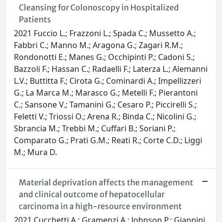
Cleansing for Colonoscopy in Hospitalized
Patients
2021 Fuccio L.; Frazzoni L.; Spada C.; Mussetto A.;
Fabbri C.; Manno M.; Aragona G.; Zagari R.M.;
Rondonotti E.; Manes G.; Occhipinti P.; Cadoni S.;
Bazzoli F.; Hassan C.; Radaelli F.; Laterza L.; Alemanni
L.V.; Buttitta F.; Cirota G.; Cominardi A.; Impellizzeri
G.; La Marca M.; Marasco G.; Metelli F.; Pierantoni
C.; Sansone V.; Tamanini G.; Cesaro P.; Piccirelli S.;
Feletti V.; Triossi O.; Arena R.; Binda C.; Nicolini G.;
Sbrancia M.; Trebbi M.; Cuffari B.; Soriani P.;
Comparato G.; Prati G.M.; Reati R.; Corte C.D.; Liggi
M.; Mura D.
Material deprivation affects the management
and clinical outcome of hepatocellular
carcinoma in a high-resource environment
2021 Cucchetti A.; Gramenzi A.; Johnson P.; Giannini