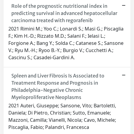
Role of the prognostic nutritional index in
predicting survival in advanced hepatocellular
carcinoma treated with regorafenib
2021 Rimini M.; Yoo C.; Lonardi S.; Masi G.; Piscaglia
F.; Kim H.-D.; Rizzato M.D.; Salani F.; Ielasi L.;
Forgione A.; Bang Y.; Solda C.; Catanese S.; Sansone
V.; Ryu M.-H.; Ryoo B.-Y.; Burgio V.; Cucchetti A.;
Cascinu S.; Casadei-Gardini A.
Spleen and Liver Fibrosis Is Associated to
Treatment Response and Prognosis in
Philadelphia-Negative Chronic
Myeloproliferative Neoplasms
2021 Auteri, Giuseppe; Sansone, Vito; Bartoletti,
Daniela; Di Pietro, Christian; Sutto, Emanuele;
Mazzoni, Camilla; Vianelli, Nicola; Cavo, Michele;
Piscaglia, Fabio; Palandri, Francesca