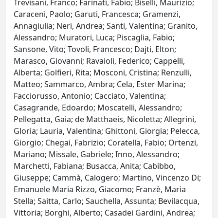
Trevisani, Franco; Farinati, Fabio; Biselli, Maurizio;
Caraceni, Paolo; Garuti, Francesca; Gramenzi,
Annagiulia; Neri, Andrea; Santi, Valentina; Granito,
Alessandro; Muratori, Luca; Piscaglia, Fabio;
Sansone, Vito; Tovoli, Francesco; Dajti, Elton;
Marasco, Giovanni; Ravaioli, Federico; Cappelli,
Alberta; Golfieri, Rita; Mosconi, Cristina; Renzulli,
Matteo; Sammarco, Ambra; Cela, Ester Marina;
Facciorusso, Antonio; Cacciato, Valentina;
Casagrande, Edoardo; Moscatelli, Alessandro;
Pellegatta, Gaia; de Matthaeis, Nicoletta; Allegrini,
Gloria; Lauria, Valentina; Ghittoni, Giorgia; Pelecca,
Giorgio; Chegai, Fabrizio; Coratella, Fabio; Ortenzi,
Mariano; Missale, Gabriele; Inno, Alessandro;
Marchetti, Fabiana; Busacca, Anita; Cabibbo,
Giuseppe; Cammà, Calogero; Martino, Vincenzo Di;
Emanuele Maria Rizzo, Giacomo; Franzè, Maria
Stella; Saitta, Carlo; Sauchella, Assunta; Bevilacqua,
Vittoria; Borghi, Alberto; Casadei Gardini, Andrea;