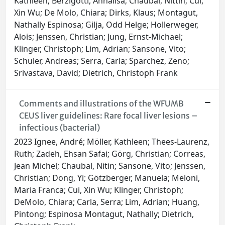
Kathleen; Berzigotti, Annalisa; Chaubal, Nittin; Cui,
Xin Wu; De Molo, Chiara; Dirks, Klaus; Montagut,
Nathally Espinosa; Gilja, Odd Helge; Hollerweger,
Alois; Jenssen, Christian; Jung, Ernst-Michael;
Klinger, Christoph; Lim, Adrian; Sansone, Vito;
Schuler, Andreas; Serra, Carla; Sparchez, Zeno;
Srivastava, David; Dietrich, Christoph Frank
Comments and illustrations of the WFUMB
CEUS liver guidelines: Rare focal liver lesions –
infectious (bacterial)
2023 Ignee, André; Möller, Kathleen; Thees-Laurenz,
Ruth; Zadeh, Ehsan Safai; Görg, Christian; Correas,
Jean Michel; Chaubal, Nitin; Sansone, Vito; Jenssen,
Christian; Dong, Yi; Götzberger, Manuela; Meloni,
Maria Franca; Cui, Xin Wu; Klinger, Christoph;
DeMolo, Chiara; Carla, Serra; Lim, Adrian; Huang,
Pintong; Espinosa Montagut, Nathally; Dietrich,