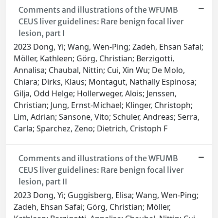
Comments and illustrations of the WFUMB
CEUS liver guidelines: Rare benign focal liver
lesion, part I
2023 Dong, Yi; Wang, Wen-Ping; Zadeh, Ehsan Safai;
Möller, Kathleen; Görg, Christian; Berzigotti,
Annalisa; Chaubal, Nittin; Cui, Xin Wu; De Molo,
Chiara; Dirks, Klaus; Montagut, Nathally Espinosa;
Gilja, Odd Helge; Hollerweger, Alois; Jenssen,
Christian; Jung, Ernst-Michael; Klinger, Christoph;
Lim, Adrian; Sansone, Vito; Schuler, Andreas; Serra,
Carla; Sparchez, Zeno; Dietrich, Cristoph F
Comments and illustrations of the WFUMB
CEUS liver guidelines: Rare benign focal liver
lesion, part II
2023 Dong, Yi; Guggisberg, Elisa; Wang, Wen-Ping;
Zadeh, Ehsan Safai; Görg, Christian; Möller,