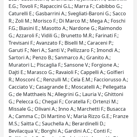
E.G.; Tovoli F.; Rapaccini G.L.; Marra F.; Cabibbo G.;
Caturelli E.; Gasbarrini A.; Svegliati-Baroni G.; Sacco
R.; Zoli M.; Morisco F.; Di Marco M.; Mega A.; Foschi
F.G.; Biasini E.; Masotto A.; Nardone G.; Raimondo
G.; Azzaroli F.; Vidili G.; Brunetto M.R.; Farinati F.;
Trevisani F.; Avanzato F.; Biselli M.; Caraceni P.;
Garuti F.; Neri A.; Santi V.; Pellizzaro F.; Imondi A.;
Sartori A.; Penzo B.; Sanmarco A.; Granito A.;
Muratori L.; Piscaglia F.; Sansone V.; Forgione A.;
Dajti E.; Marasco G.; Ravaioli F.; Cappelli A.; Golfieri
R.; Mosconi C.; Renzulli M.; Cela E.M.; Facciorusso A.;
Cacciato V.; Casagrande E.; Moscatelli A.; Pellegatta
G.; de Matthaeis N.; Allegrini G.; Lauria V.; Ghittoni
G.; Pelecca G.; Chegai F.; Coratella F.; Ortenzi M.;
Missale G.; Olivani A.; Inno A.; Marchetti F.; Busacca
A.; Camma C.; Di Martino V.; Maria Rizzo G.E.; Franze
M.S.; Saitta C.; Sauchella A.; Berardinelli D.;
Bevilacqua V.; Borghi A.; Gardini A.C.; Conti F.;