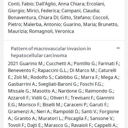
Conti, Fabio; Dall'Aglio, Anna Chiara; Ercolani,
Giorgio; Mirici, Federica; Campani, Claudia;
Bonaventura, Chiara Di; Gitto, Stefano; Coccoli,
Pietro; Malerba, Antonio; Guarino, Maria; Brunetto,
Maurizia; Romagnoli, Veronica
Pattern of macrovascular invasion in
hepatocellular carcinoma
2021 Guarino M.; Cucchetti A.; Pontillo G.; Farinati F.;
Benevento F.; Rapaccini G.L.; Di Marco M.; Caturelli
E.; Zoli M.; Rodolfo S.; Cabibbo G.; Marra F.; Mega A.;
Gasbarrini A.; Svegliati-Baroni G.; Foschi F.G.;
Missale G.; Masotto A.; Nardone G.; Raimondo G.;
Azzaroli F.; Vidili G.; Oliveri F.; Trevisani F.; Giannini
E.G.; Morisco F.; Biselli M.; Caraceni P.; Garuti F.;
Gramenzi A.; Neri A.; Rampoldi D.; Santi V.; Forgione
A.; Granito A.; Muratori L.; Piscaglia F.; Sansone V.;
Tovoli F.; Dajti E.; Marasco G.; Ravaioli F.; Cappelli A.;