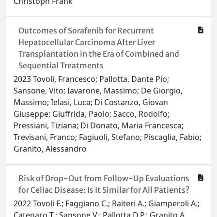
Christoph Frank
Outcomes of Sorafenib for Recurrent
Hepatocellular Carcinoma After Liver
Transplantation in the Era of Combined and
Sequential Treatments
2023 Tovoli, Francesco; Pallotta, Dante Pio;
Sansone, Vito; Iavarone, Massimo; De Giorgio,
Massimo; Ielasi, Luca; Di Costanzo, Giovan
Giuseppe; Giuffrida, Paolo; Sacco, Rodolfo;
Pressiani, Tiziana; Di Donato, Maria Francesca;
Trevisani, Franco; Fagiuoli, Stefano; Piscaglia, Fabio;
Granito, Alessandro
Risk of Drop-Out from Follow-Up Evaluations
for Celiac Disease: Is It Similar for All Patients?
2022 Tovoli F.; Faggiano C.; Raiteri A.; Giamperoli A.;
Catenaro T.; Sansone V.; Pallotta D.P.; Granito A.