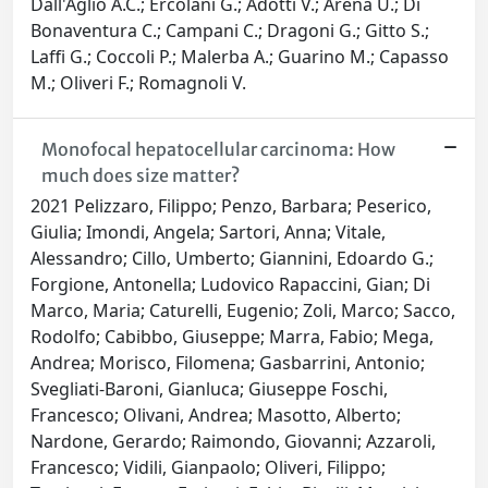
Dall'Aglio A.C.; Ercolani G.; Adotti V.; Arena U.; Di
Bonaventura C.; Campani C.; Dragoni G.; Gitto S.;
Laffi G.; Coccoli P.; Malerba A.; Guarino M.; Capasso
M.; Oliveri F.; Romagnoli V.
Monofocal hepatocellular carcinoma: How
much does size matter?
2021 Pelizzaro, Filippo; Penzo, Barbara; Peserico,
Giulia; Imondi, Angela; Sartori, Anna; Vitale,
Alessandro; Cillo, Umberto; Giannini, Edoardo G.;
Forgione, Antonella; Ludovico Rapaccini, Gian; Di
Marco, Maria; Caturelli, Eugenio; Zoli, Marco; Sacco,
Rodolfo; Cabibbo, Giuseppe; Marra, Fabio; Mega,
Andrea; Morisco, Filomena; Gasbarrini, Antonio;
Svegliati‐Baroni, Gianluca; Giuseppe Foschi,
Francesco; Olivani, Andrea; Masotto, Alberto;
Nardone, Gerardo; Raimondo, Giovanni; Azzaroli,
Francesco; Vidili, Gianpaolo; Oliveri, Filippo;