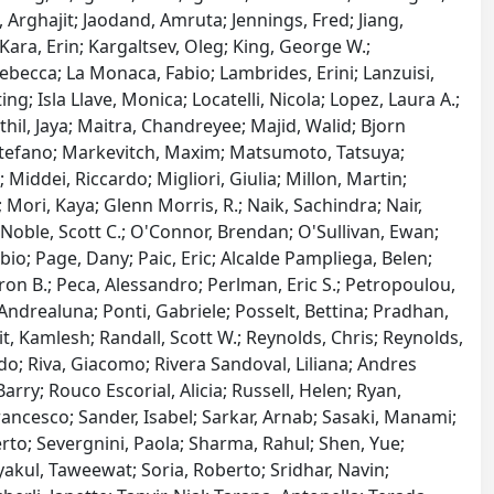
 Arghajit; Jaodand, Amruta; Jennings, Fred; Jiang,
 Kara, Erin; Kargaltsev, Oleg; King, George W.;
Rebecca; La Monaca, Fabio; Lambrides, Erini; Lanzuisi,
ing; Isla Llave, Monica; Locatelli, Nicola; Lopez, Laura A.;
hil, Jaya; Maitra, Chandreyee; Majid, Walid; Bjorn
 Stefano; Markevitch, Maxim; Matsumoto, Tatsuya;
Middei, Riccardo; Migliori, Giulia; Millon, Martin;
ori, Kaya; Glenn Morris, R.; Naik, Sachindra; Nair,
 Noble, Scott C.; O'Connor, Brendan; O'Sullivan, Ewan;
o; Page, Dany; Paic, Eric; Alcalde Pampliega, Belen;
on B.; Peca, Alessandro; Perlman, Eric S.; Petropoulou,
ti, Andrealuna; Ponti, Gabriele; Posselt, Bettina; Pradhan,
t, Kamlesh; Randall, Scott W.; Reynolds, Chris; Reynolds,
ido; Riva, Giacomo; Rivera Sandoval, Liliana; Andres
rry; Rouco Escorial, Alicia; Russell, Helen; Ryan,
rancesco; Sander, Isabel; Sarkar, Arnab; Sasaki, Manami;
erto; Severgnini, Paola; Sharma, Rahul; Shen, Yue;
yakul, Taweewat; Soria, Roberto; Sridhar, Navin;