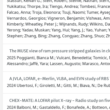
Stassun, Keivan G.; Stein, Robert; Steinle, Nathan; Stern,
Yukikatsu; Thorpe, Ira; Tiengo, Andrea; Tombesi, Frances
Falcao, Anna; Troja, Eleonora; Tsuji, Naomi; Tumer, Ays
Vernardos, Georgios; Vigneron, Benjamin; Vishwas, Amit;
Kimberly; Wheatley, Peter J.; Wijnands, Rudy; Wilkins, D
Yerong; Yadav, Muskan; Yang, Hui; Yang, J.; Yao, Yuhan; 
Stephen; Zhang, Bing; Zhang, Congyao; Zhang, Shuo; Zha
The MUSE view of ram pressure stripped galaxies in c
2025 Poggianti, Bianca M.; Vulcani, Benedetta; Tomicic, Ne
Alessandro; Jaffé, Yara; Lassen, Augusto; Marasco, Anto
A JVLA, LOFAR, e-Merlin, VLBA, and EVN study of RBS 7
2024 Ubertosi, F.; Giroletti, M.; Gitti, M.; Biava, N.; De Rub
CHEX-MATE: A LOFAR pilot X-ray - Radio study on five
2024 Balboni, M.; Gastaldello, F.; Bonafede, A.; Botteon, A.;