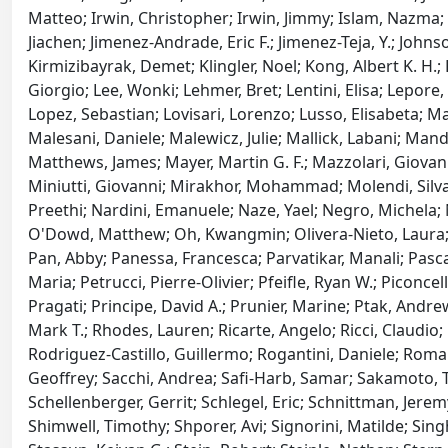
Matteo; Irwin, Christopher; Irwin, Jimmy; Islam, Nazma; 
Jiachen; Jimenez-Andrade, Eric F.; Jimenez-Teja, Y.; Johns
Kirmizibayrak, Demet; Klingler, Noel; Kong, Albert K. H.
Giorgio; Lee, Wonki; Lehmer, Bret; Lentini, Elisa; Lepore, 
Lopez, Sebastian; Lovisari, Lorenzo; Lusso, Elisabeta; M
Malesani, Daniele; Malewicz, Julie; Mallick, Labani; M
Matthews, James; Mayer, Martin G. F.; Mazzolari, Giovanni
Miniutti, Giovanni; Mirakhor, Mohammad; Molendi, Silvan
Preethi; Nardini, Emanuele; Naze, Yael; Negro, Michela; 
O'Dowd, Matthew; Oh, Kwangmin; Olivera-Nieto, Laura; Or
Pan, Abby; Panessa, Francesca; Parvatikar, Manali; Pasc
Maria; Petrucci, Pierre-Olivier; Pfeifle, Ryan W.; Piconcell
Pragati; Principe, David A.; Prunier, Marine; Ptak, Andr
Mark T.; Rhodes, Lauren; Ricarte, Angelo; Ricci, Claudio;
Rodriguez-Castillo, Guillermo; Rogantini, Daniele; Romano
Geoffrey; Sacchi, Andrea; Safi-Harb, Samar; Sakamoto, Ta
Schellenberger, Gerrit; Schlegel, Eric; Schnittman, Jere
Shimwell, Timothy; Shporer, Avi; Signorini, Matilde; Sin