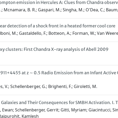
Compton emission in Hercules A: Clues from Chandra obser
, M.; Mcnamara, B. R.; Gaspari, M.; Singha, M.; O'Dea, C.; Baum,
r detection of a shock front in a heated former cool core
alboni, M.; Gastaldello, F.; Botteon, A.; Forman, W.; Van Weeren
 clusters: First Chandra X-ray analysis of Abell 2009
911+4455 at z ∼ 0.5 Radio Emission from an Infant Active 
es, V.; Schellenberger, G.; Brighenti, F.; Giroletti, M.
l Galaxies and Their Consequences for SMBH Activation. I.
, Ewan; Schellenberger, Gerrit; Gitti, Myriam; Giacintucci, Si
 Rajpurohit, Kamlesh