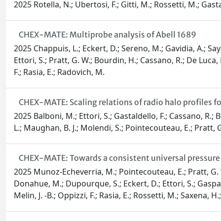
2025 Rotella, N.; Ubertosi, F.; Gitti, M.; Rossetti, M.; Gastal
CHEX-MATE: Multiprobe analysis of Abell 1689
2025 Chappuis, L.; Eckert, D.; Sereno, M.; Gavidia, A.; Saye
Ettori, S.; Pratt, G. W.; Bourdin, H.; Cassano, R.; De Luca,
F.; Rasia, E.; Radovich, M.
CHEX-MATE: Scaling relations of radio halo profiles fo
2025 Balboni, M.; Ettori, S.; Gastaldello, F.; Cassano, R.; Bo
L.; Maughan, B. J.; Molendi, S.; Pointecouteau, E.; Pratt, G.
CHEX-MATE: Towards a consistent universal pressure 
2025 Munoz-Echeverria, M.; Pointecouteau, E.; Pratt, G. W.; 
Donahue, M.; Dupourque, S.; Eckert, D.; Ettori, S.; Gaspari, M
Melin, J. -B.; Oppizzi, F.; Rasia, E.; Rossetti, M.; Saxena, H