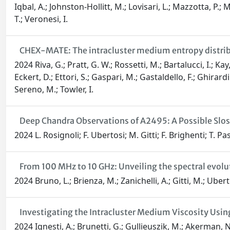
Iqbal, A.; Johnston-Hollitt, M.; Lovisari, L.; Mazzotta, P.;
T.; Veronesi, I.
CHEX-MATE: The intracluster medium entropy distrib
2024 Riva, G.; Pratt, G. W.; Rossetti, M.; Bartalucci, I.; Ka
Eckert, D.; Ettori, S.; Gaspari, M.; Gastaldello, F.; Ghirardi
Sereno, M.; Towler, I.
Deep Chandra Observations of A2495: A Possible Slosh
2024 L. Rosignoli; F. Ubertosi; M. Gitti; F. Brighenti; T. Pa
From 100 MHz to 10 GHz: Unveiling the spectral evolu
2024 Bruno, L.; Brienza, M.; Zanichelli, A.; Gitti, M.; Uberto
Investigating the Intracluster Medium Viscosity Using 
2024 Ignesti, A.; Brunetti, G.; Gullieuszik, M.; Akerman, N.;