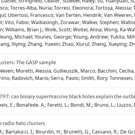
 Daniel; Stringfield, Ceaser; Stueber, Haley; Su, Yuanyuan; Suh
co; Torres-Alba, Nuria; Torresi, Eleonora; Tortosa, Alessia; 
egul; Ubertosi, Francesco; Van Eerten, Hendrik; Van Weeren,
 Vito, Fabio; Wadiasingh, Zorawar; Walker, Stephen; Walton,
an; Williams, Brian J.; Wolk, Scott; Wolter, Anna; Wong, Ka
Yeung, Michael; Younes, George; Young, Andrew; Yukita, Miho
ng, Xiying; Zhang, Yuexin; Zhao, Xiurui; Zheng, Xueying; Z
lusters: The GASP sample
ven; Moretti, Alessia; Gullieuszik, Marco; Bacchini, Cecilia;
nino; Radovich, Mario; Serra, Paolo; Smith, Rory; Tonnesen,
97: can binary supermassive black holes explain the outbur
eis, E.; Bonafede, A.; Feretti, L.; Bondi, M.; Bruno, L.; Liuzzo, E
 radio halo clusters
 Bartalucci, I.; Bourdin, H.; Brunetti, G.; Cassano, R.; De Grandi