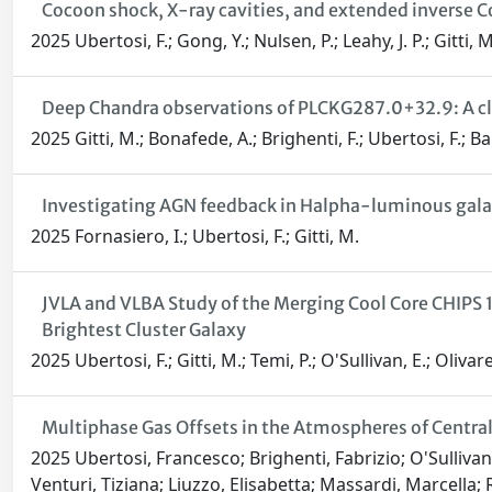
Cocoon shock, X-ray cavities, and extended inverse 
2025 Ubertosi, F.; Gong, Y.; Nulsen, P.; Leahy, J. P.; Gitti
Deep Chandra observations of PLCKG287.0+32.9: A clea
2025 Gitti, M.; Bonafede, A.; Brighenti, F.; Ubertosi, F.; B
Investigating AGN feedback in Halpha-luminous galaxy
2025 Fornasiero, I.; Ubertosi, F.; Gitti, M.
JVLA and VLBA Study of the Merging Cool Core CHIPS 1
Brightest Cluster Galaxy
2025 Ubertosi, F.; Gitti, M.; Temi, P.; O'Sullivan, E.; Olivar
Multiphase Gas Offsets in the Atmospheres of Centra
2025 Ubertosi, Francesco; Brighenti, Fabrizio; O'Sullivan
Venturi, Tiziana; Liuzzo, Elisabetta; Massardi, Marcella;