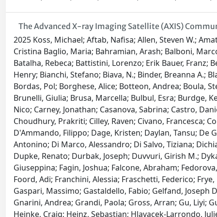
The Advanced X-ray Imaging Satellite (AXIS) Commun
2025 Koss, Michael; Aftab, Nafisa; Allen, Steven W.; Ama
Cristina Baglio, Maria; Bahramian, Arash; Balboni, Marc
Batalha, Rebeca; Battistini, Lorenzo; Erik Bauer, Franz; 
Henry; Bianchi, Stefano; Biava, N.; Binder, Breanna A.; 
Bordas, Pol; Borghese, Alice; Botteon, Andrea; Boula, Ste
Brunelli, Giulia; Brusa, Marcella; Bulbul, Esra; Burdge, 
Nico; Carney, Jonathan; Casanova, Sabrina; Castro, Danie
Choudhury, Prakriti; Cilley, Raven; Civano, Francesca; C
D'Ammando, Filippo; Dage, Kristen; Daylan, Tansu; De Gr
Antonino; Di Marco, Alessandro; Di Salvo, Tiziana; Dichi
Dupke, Renato; Durbak, Joseph; Duvvuri, Girish M.; Dykaar
Giuseppina; Fagin, Joshua; Falcone, Abraham; Fedorova, E
Foord, Adi; Franchini, Alessia; Fraschetti, Federico; Frye,
Gaspari, Massimo; Gastaldello, Fabio; Gelfand, Joseph D.; 
Gnarini, Andrea; Grandi, Paola; Gross, Arran; Gu, Liyi;
Heinke, Craig; Heinz, Sebastian; Hlavacek-Larrondo, Jul