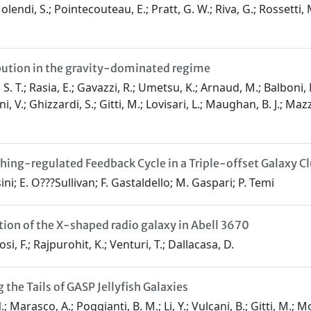
 Molendi, S.; Pointecouteau, E.; Pratt, G. W.; Riva, G.; Rossetti
ution in the gravity-dominated regime
y, S. T.; Rasia, E.; Gavazzi, R.; Umetsu, K.; Arnaud, M.; Balboni
ni, V.; Ghizzardi, S.; Gitti, M.; Lovisari, L.; Maughan, B. J.; Maz
ing-regulated Feedback Cycle in a Triple-offset Galaxy Cl
sini; E. O???Sullivan; F. Gastaldello; M. Gaspari; P. Temi
tion of the X-shaped radio galaxy in Abell 3670
si, F.; Rajpurohit, K.; Venturi, T.; Dallacasa, D.
the Tails of GASP Jellyfish Galaxies
 Marasco, A.; Poggianti, B. M.; Li, Y.; Vulcani, B.; Gitti, M.; Mo