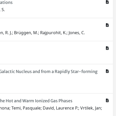
vations
 S.
, R. J.; Brüggen, M.; Rajpurohit, K.; Jones, C.
Galactic Nucleus and from a Rapidly Star-forming
 The Hot and Warm Ionized Gas Phases
mona; Temi, Pasquale; David, Laurence P.; Vrtilek, Jan;