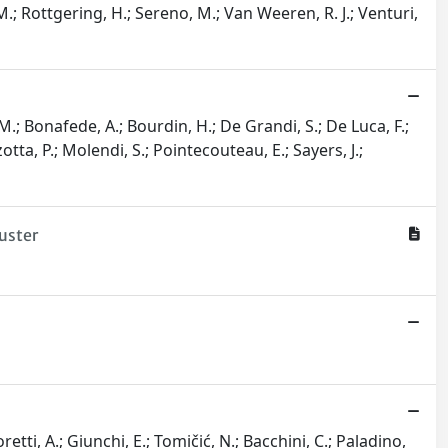
, M.; Rottgering, H.; Sereno, M.; Van Weeren, R. J.; Venturi,
, M.; Bonafede, A.; Bourdin, H.; De Grandi, S.; De Luca, F.;
zotta, P.; Molendi, S.; Pointecouteau, E.; Sayers, J.;
uster
retti, A.; Giunchi, E.; Tomičić, N.; Bacchini, C.; Paladino,