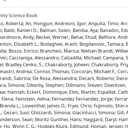
ity Science Book
to, Roberta; An, Hongjun; Andreoni, Igor; Anguita, Timo; Ar
o; Baldi, Ranieri D.; Balman, Solen; Bamba, Aya; Banados, Ed
Beardmore, Andy; Becker, Werner; Behar, Ehud; Belfiore, Andre
Blanton, Elizabeth L.; Bodaghee, Arash; Bogdanovic, Tamara;
lla; Bozzo, Enrico; Branchesi, Marica; Nielsen Brandt, William
Kevin; Caccianiga, Alessandro; Calzadilla, Michael; Campana, S
l; Bradley Cenko, S.; Chakraborty, Joheen; Chakraborty, Pri
omastri, Andrea; Connor, Thomas; Corcoran, Michael F.; Corral
andi, Sabrina; De Rosa, Alessandra; Decarli, Roberto; Deco
ara, Simone; Dikerby, Stephen; Dillmann, Steven; Doerksen, N
, Hannah; Eckert, Dominique; Elvis, Martin; Espaillat, Cathe
lena; Feinstein, Adina; Fernandez Fernandez, Jorge; Ferrand,
 Brenda L.; Lowenthal, James D.; Fryer, Chris; Fujimoto, Shin-
Gezari, Suvi; Ghizzardi, Simona; Giacintucci, Simona; Gill, A.
 Gunderson, Sean; Moritz Gunther, Hans; Haggard, Daryl; Hama
ie; Ho, Wynn C. G.; Hodges-Kluck, Edmund; Homan, Jeroen; H