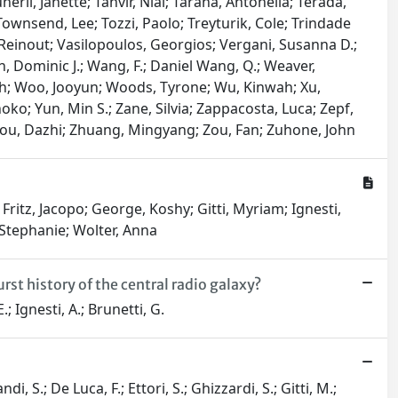
erli, Janette; Tanvir, Nial; Tarana, Antonella; Terada,
Townsend, Lee; Tozzi, Paolo; Treyturik, Cole; Trindade
 Reinout; Vasilopoulos, Georgios; Vergani, Susanna D.;
 Dominic J.; Wang, F.; Daniel Wang, Q.; Weaver,
-Wah; Woo, Jooyun; Woods, Tyrone; Wu, Kinwah; Xu,
ko; Yun, Min S.; Zane, Silvia; Zappacosta, Luca; Zepf,
hou, Dazhi; Zhuang, Mingyang; Zou, Fan; Zuhone, John
 Fritz, Jacopo; George, Koshy; Gitti, Myriam; Ignesti,
 Stephanie; Wolter, Anna
st history of the central radio galaxy?
.; Ignesti, A.; Brunetti, G.
, S.; De Luca, F.; Ettori, S.; Ghizzardi, S.; Gitti, M.;