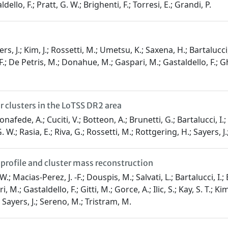
dello, F.; Pratt, G. W.; Brighenti, F.; Torresi, E.; Grandi, P.
rs, J.; Kim, J.; Rossetti, M.; Umetsu, K.; Saxena, H.; Bartalucc
 F.; De Petris, M.; Donahue, M.; Gaspari, M.; Gastaldello, F.; G
r clusters in the LoTSS DR2 area
nafede, A.; Cuciti, V.; Botteon, A.; Brunetti, G.; Bartalucci, I.;
 W.; Rasia, E.; Riva, G.; Rossetti, M.; Rottgering, H.; Sayers, J
profile and cluster mass reconstruction
Macias-Perez, J. -F.; Douspis, M.; Salvati, L.; Bartalucci, I.; B
.; Gastaldello, F.; Gitti, M.; Gorce, A.; Ilic, S.; Kay, S. T.; Kim
.; Sayers, J.; Sereno, M.; Tristram, M.