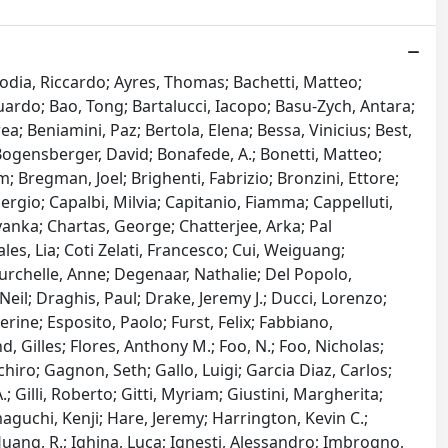
codia, Riccardo; Ayres, Thomas; Bachetti, Matteo;
uardo; Bao, Tong; Bartalucci, Iacopo; Basu-Zych, Antara;
a; Beniamini, Paz; Bertola, Elena; Bessa, Vinicius; Best,
 Bogensberger, David; Bonafede, A.; Bonetti, Matteo;
; Bregman, Joel; Brighenti, Fabrizio; Bronzini, Ettore;
ergio; Capalbi, Milvia; Capitanio, Fiamma; Cappelluti,
yanka; Chartas, George; Chatterjee, Arka; Pal
es, Lia; Coti Zelati, Francesco; Cui, Weiguang;
urchelle, Anne; Degenaar, Nathalie; Del Popolo,
eil; Draghis, Paul; Drake, Jeremy J.; Ducci, Lorenzo;
rine; Esposito, Paolo; Furst, Felix; Fabbiano,
 Gilles; Flores, Anthony M.; Foo, N.; Foo, Nicholas;
ichiro; Gagnon, Seth; Gallo, Luigi; Garcia Diaz, Carlos;
; Gilli, Roberto; Gitti, Myriam; Giustini, Margherita;
guchi, Kenji; Hare, Jeremy; Harrington, Kevin C.;
uang, R.; Ighina, Luca; Ignesti, Alessandro; Imbrogno,