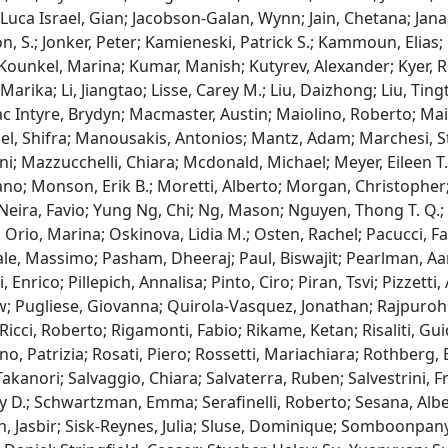
Luca Israel, Gian; Jacobson-Galan, Wynn; Jain, Chetana; Jana,
on, S.; Jonker, Peter; Kamieneski, Patrick S.; Kammoun, Elias;
; Kounkel, Marina; Kumar, Manish; Kutyrev, Alexander; Kyer, 
Marika; Li, Jiangtao; Lisse, Carey M.; Liu, Daizhong; Liu, Tingt
ac Intyre, Brydyn; Macmaster, Austin; Maiolino, Roberto; Mait
andel, Shifra; Manousakis, Antonios; Mantz, Adam; Marchesi,
; Mazzucchelli, Chiara; Mcdonald, Michael; Meyer, Eileen T.; 
o; Monson, Erik B.; Moretti, Alberto; Morgan, Christopher; M
Neira, Favio; Yung Ng, Chi; Ng, Mason; Nguyen, Thong T. Q.;
io, Marina; Oskinova, Lidia M.; Osten, Rachel; Pacucci, Fabi
ale, Massimo; Pasham, Dheeraj; Paul, Biswajit; Pearlman, Aar
i, Enrico; Pillepich, Annalisa; Pinto, Ciro; Piran, Tsvi; Pizzet
ew; Pugliese, Giovanna; Quirola-Vasquez, Jonathan; Rajpurohi
 Ricci, Roberto; Rigamonti, Fabio; Rikame, Ketan; Risaliti, Gu
, Patrizia; Rosati, Piero; Rossetti, Mariachiara; Rothberg, Ba
kanori; Salvaggio, Chiara; Salvaterra, Ruben; Salvestrini, F
my D.; Schwartzman, Emma; Serafinelli, Roberto; Sesana, Alb
gh, Jasbir; Sisk-Reynes, Julia; Sluse, Dominique; Somboonpan