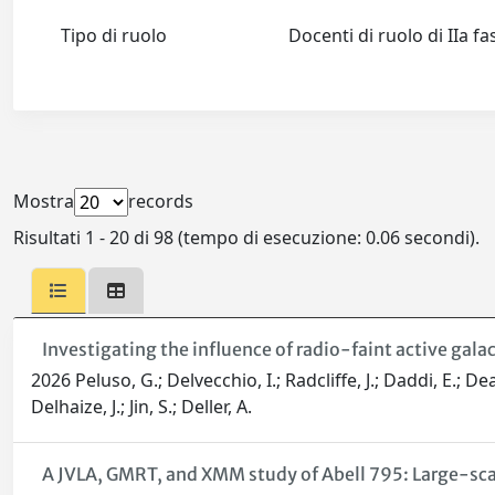
Tipo di ruolo
Docenti di ruolo di IIa f
Mostra
records
Risultati 1 - 20 di 98 (tempo di esecuzione: 0.06 secondi).
Investigating the influence of radio-faint active gala
2026 Peluso, G.; Delvecchio, I.; Radcliffe, J.; Daddi, E.; De
Delhaize, J.; Jin, S.; Deller, A.
A JVLA, GMRT, and XMM study of Abell 795: Large-sca