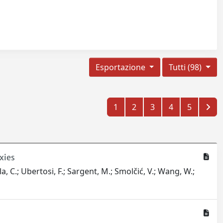
Esportazione
Tutti (98)
1
2
3
4
5
xies
ola, C.; Ubertosi, F.; Sargent, M.; Smolčić, V.; Wang, W.;