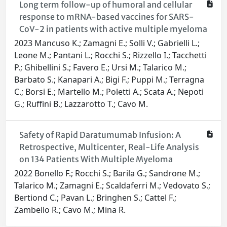
Long term follow-up of humoral and cellular
response to mRNA-based vaccines for SARS-
CoV-2 in patients with active multiple myeloma
2023 Mancuso K.; Zamagni E.; Solli V.; Gabrielli L.;
Leone M.; Pantani L.; Rocchi S.; Rizzello I.; Tacchetti
P.; Ghibellini S.; Favero E.; Ursi M.; Talarico M.;
Barbato S.; Kanapari A.; Bigi F.; Puppi M.; Terragna
C.; Borsi E.; Martello M.; Poletti A.; Scata A.; Nepoti
G.; Ruffini B.; Lazzarotto T.; Cavo M.
Safety of Rapid Daratumumab Infusion: A
Retrospective, Multicenter, Real-Life Analysis
on 134 Patients With Multiple Myeloma
2022 Bonello F.; Rocchi S.; Barila G.; Sandrone M.;
Talarico M.; Zamagni E.; Scaldaferri M.; Vedovato S.;
Bertiond C.; Pavan L.; Bringhen S.; Cattel F.;
Zambello R.; Cavo M.; Mina R.