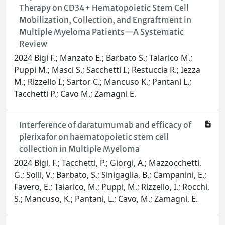
Therapy on CD34+ Hematopoietic Stem Cell
Mobilization, Collection, and Engraftment in
Multiple Myeloma Patients—A Systematic
Review
2024 Bigi F.; Manzato E.; Barbato S.; Talarico M.;
Puppi M.; Masci S.; Sacchetti I.; Restuccia R.; Iezza
M.; Rizzello I.; Sartor C.; Mancuso K.; Pantani L.;
Tacchetti P.; Cavo M.; Zamagni E.
Interference of daratumumab and efficacy of
plerixafor on haematopoietic stem cell
collection in Multiple Myeloma
2024 Bigi, F.; Tacchetti, P.; Giorgi, A.; Mazzocchetti,
G.; Solli, V.; Barbato, S.; Sinigaglia, B.; Campanini, E.;
Favero, E.; Talarico, M.; Puppi, M.; Rizzello, I.; Rocchi,
S.; Mancuso, K.; Pantani, L.; Cavo, M.; Zamagni, E.