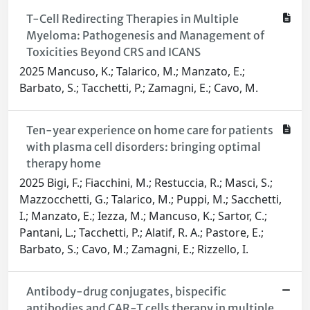
T-Cell Redirecting Therapies in Multiple
Myeloma: Pathogenesis and Management of
Toxicities Beyond CRS and ICANS
2025 Mancuso, K.; Talarico, M.; Manzato, E.;
Barbato, S.; Tacchetti, P.; Zamagni, E.; Cavo, M.
Ten-year experience on home care for patients
with plasma cell disorders: bringing optimal
therapy home
2025 Bigi, F.; Fiacchini, M.; Restuccia, R.; Masci, S.;
Mazzocchetti, G.; Talarico, M.; Puppi, M.; Sacchetti,
I.; Manzato, E.; Iezza, M.; Mancuso, K.; Sartor, C.;
Pantani, L.; Tacchetti, P.; Alatif, R. A.; Pastore, E.;
Barbato, S.; Cavo, M.; Zamagni, E.; Rizzello, I.
Antibody-drug conjugates, bispecific
antibodies and CAR-T cells therapy in multiple