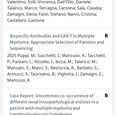
Valentino; Solli, Vincenza; Dall'Olio, Daniele;
Talarico, Marco; Terragna, Carolina; Sala, Claudia;
Zamagni, Elena; Fanti, Stefano; Nanni, Cristina;
Castellani, Gastone
Bispecific Antibodies and CAR T in Multiple
Myeloma: Appropriate Selection of Patients and
Sequencing
2025 Puppi, M.; Sacchetti, I.; Mancuso, K.; Tacchetti,
P.; Pantani, L.; Rizzello, I.; Iezza, M.; Talarico, M.;
Manzato, E.; Masci, S.; Restuccia, R.; Barbato, S.;
Armuzzi, S.; Taurisano, B.; Vigliotta, I.; Zamagni, E.;
Mancuso, K.
Case Report: Uncommon co-occurrence of
different renal histopathological entities in a
patient with multiple myeloma and
lymphoplasmacytic lymphoma