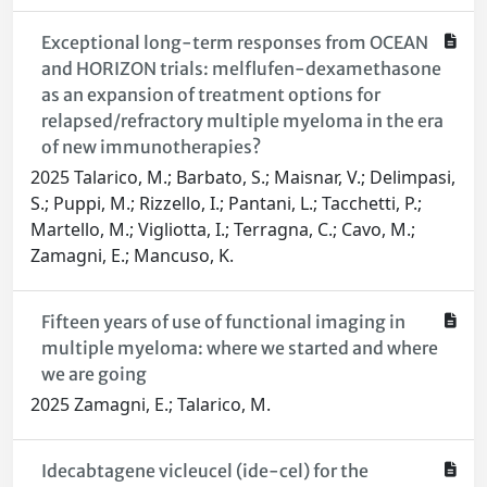
Exceptional long-term responses from OCEAN
and HORIZON trials: melflufen-dexamethasone
as an expansion of treatment options for
relapsed/refractory multiple myeloma in the era
of new immunotherapies?
2025 Talarico, M.; Barbato, S.; Maisnar, V.; Delimpasi,
S.; Puppi, M.; Rizzello, I.; Pantani, L.; Tacchetti, P.;
Martello, M.; Vigliotta, I.; Terragna, C.; Cavo, M.;
Zamagni, E.; Mancuso, K.
Fifteen years of use of functional imaging in
multiple myeloma: where we started and where
we are going
2025 Zamagni, E.; Talarico, M.
Idecabtagene vicleucel (ide-cel) for the