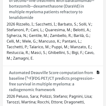
of second-line treatment with daratumumab–
bortezomib–dexamethasone (DaraVd) in
multiple myeloma patients refractory to
lenalidomide
2026 Rizzello, I.; Sacchetti, I.; Barbato, S.; Solli, V.;
Stefanoni, P.; Cani, L.; Quaresima, M.; Belotti, A.;
Sgherza, N.; Gentile, M.; Zambello, R.; Barilà, G.;
Celli, M.; Mele, G.; Mancuso, K.; Pantani, L.;
Tacchetti, P.; Talarico, M.; Puppi, M.; Manzato, E.;
Restuccia, R.; Masci, S.; Ghibellini, S.; Bigi, F.; Cavo,
M.; Zamagni, E.
Automated Deauville Score computation from
baseline [¹⁸F]FDG PET/CT predicts progression-
free survival in multiple myeloma: a
radiogenomic framework
2026 Peluso, Sara; Polizzi, Stefano; Pagnini, Lisa;
Tarozzi, Martina; Rocchi, Ettore; Dragonetti,