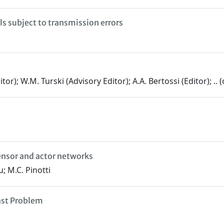
ls subject to transmission errors
or); W.M. Turski (Advisory Editor); A.A. Bertossi (Editor); .. 
ensor and actor networks
iu; M.C. Pinotti
ast Problem