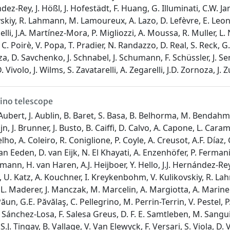
dez-Rey, J. Hößl, J. Hofestädt, F. Huang, G. Illuminati, C.W. Ja
skiy, R. Lahmann, M. Lamoureux, A. Lazo, D. Lefèvre, E. Leono
li, J.A. Martínez-Mora, P. Migliozzi, A. Moussa, R. Muller, L. 
li, C. Poirè, V. Popa, T. Pradier, N. Randazzo, D. Real, S. Reck
 D. Savchenko, J. Schnabel, J. Schumann, F. Schüssler, J. Senec
Vivolo, J. Wilms, S. Zavatarelli, A. Zegarelli, J.D. Zornoza, J. 
rino telescope
. Aubert, J. Aublin, B. Baret, S. Basa, B. Belhorma, M. Bendahman
. Brunner, J. Busto, B. Caiffi, D. Calvo, A. Capone, L. Caramet
oelho, A. Coleiro, R. Coniglione, P. Coyle, A. Creusot, A.F. Día
 Eeden, D. van Eijk, N. El Khayati, A. Enzenhöfer, P. Fermani, G.
llmann, H. van Haren, A.J. Heijboer, Y. Hello, J.J. Hernández-Rey
kin, U. Katz, A. Kouchner, I. Kreykenbohm, V. Kulikovskiy, R. 
L. Maderer, J. Manczak, M. Marcelin, A. Margiotta, A. Marinell
ăun, G.E. Păvălaş, C. Pellegrino, M. Perrin-Terrin, V. Pestel, P. 
Sánchez-Losa, F. Salesa Greus, D. F. E. Samtleben, M. Sanguin
S.J. Tingay, B. Vallage, V. Van Elewyck, F. Versari, S. Viola, D. 