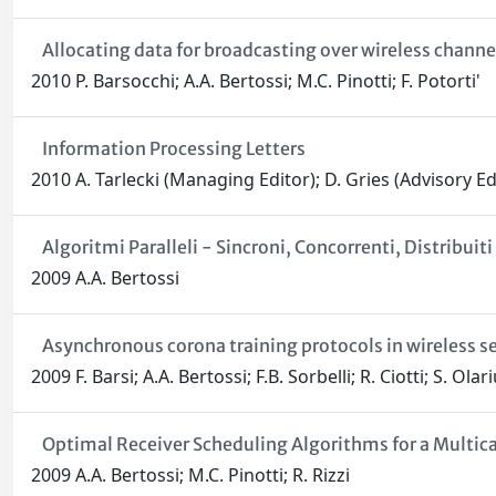
Allocating data for broadcasting over wireless channe
2010 P. Barsocchi; A.A. Bertossi; M.C. Pinotti; F. Potorti'
Information Processing Letters
2010 A. Tarlecki (Managing Editor); D. Gries (Advisory Edit
Algoritmi Paralleli - Sincroni, Concorrenti, Distribuiti
2009 A.A. Bertossi
Asynchronous corona training protocols in wireless s
2009 F. Barsi; A.A. Bertossi; F.B. Sorbelli; R. Ciotti; S. Olar
Optimal Receiver Scheduling Algorithms for a Multic
2009 A.A. Bertossi; M.C. Pinotti; R. Rizzi