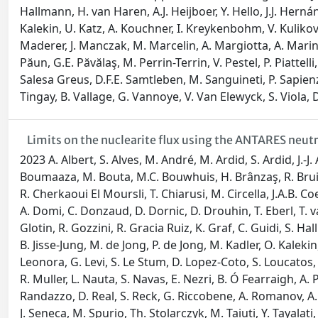
Hallmann, H. van Haren, A.J. Heijboer, Y. Hello, J.J. Hernán
Kalekin, U. Katz, A. Kouchner, I. Kreykenbohm, V. Kulikov
Maderer, J. Manczak, M. Marcelin, A. Margiotta, A. Marinel
Păun, G.E. Păvălaş, M. Perrin-Terrin, V. Pestel, P. Piattel
Salesa Greus, D.F.E. Samtleben, M. Sanguineti, P. Sapienza,
Tingay, B. Vallage, G. Vannoye, V. Van Elewyck, S. Viola, D. 
Limits on the nuclearite flux using the ANTARES neut
2023 A. Albert, S. Alves, M. André, M. Ardid, S. Ardid, J.-J
Boumaaza, M. Bouta, M.C. Bouwhuis, H. Brânzaş, R. Bruijn, J
R. Cherkaoui El Moursli, T. Chiarusi, M. Circella, J.A.B. C
A. Domi, C. Donzaud, D. Dornic, D. Drouhin, T. Eberl, T. van
Glotin, R. Gozzini, R. Gracia Ruiz, K. Graf, C. Guidi, S. Ha
B. Jisse-Jung, M. de Jong, P. de Jong, M. Kadler, O. Kale
Leonora, G. Levi, S. Le Stum, D. Lopez-Coto, S. Loucatos, 
R. Muller, L. Nauta, S. Navas, E. Nezri, B. Ó Fearraigh, A. P
Randazzo, D. Real, S. Reck, G. Riccobene, A. Romanov, A. 
J. Seneca, M. Spurio, Th. Stolarczyk, M. Taiuti, Y. Tayalati, 