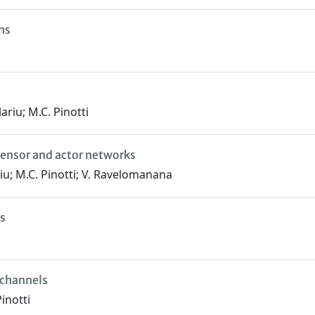
ns
Olariu; M.C. Pinotti
sensor and actor networks
ariu; M.C. Pinotti; V. Ravelomanana
s
 channels
Pinotti