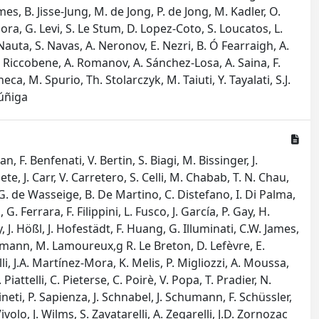
mes, B. Jisse-Jung, M. de Jong, P. de Jong, M. Kadler, O.
ra, G. Levi, S. Le Stum, D. Lopez-Coto, S. Loucatos, L.
Nauta, S. Navas, A. Neronov, E. Nezri, B. Ó Fearraigh, A.
, G. Riccobene, A. Romanov, A. Sánchez-Losa, A. Saina, F.
a, M. Spurio, Th. Stolarczyk, M. Taiuti, Y. Tayalati, S.J.
Zúñiga
, F. Benfenati, V. Bertin, S. Biagi, M. Bissinger, J.
e, J. Carr, V. Carretero, S. Celli, M. Chabab, T. N. Chau,
z, G. de Wasseige, B. De Martino, C. Distefano, I. Di Palma,
 Ferrara, F. Filippini, L. Fusco, J. García, P. Gay, H.
, J. Hößl, J. Hofestädt, F. Huang, G. Illuminati, C.W. James,
Lahmann, M. Lamoureux,g R. Le Breton, D. Lefèvre, E.
i, J.A. Martínez-Mora, K. Melis, P. Migliozzi, A. Moussa,
Piattelli, C. Pieterse, C. Poirè, V. Popa, T. Pradier, N.
eti, P. Sapienza, J. Schnabel, J. Schumann, F. Schüssler,
Vivolo, J. Wilms, S. Zavatarelli, A. Zegarelli, J.D. Zornozac