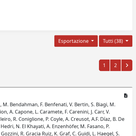
Esportazione
Tutti (38)
1
2
ma, M. Bendahman, F. Benfenati, V. Bertin, S. Biagi, M.
on, A. Capone, L. Caramete, F. Carenini, J. Carr, V.
leiro, R. Coniglione, P. Coyle, A. Creusot, A.F. Díaz, B. De
 Hedri, N. El Khayati, A. Enzenhöfer, M. Fasano, P.
. Gozzini, R. Gracia Ruiz, K. Graf, C. Guidi, L. Haegel, S.