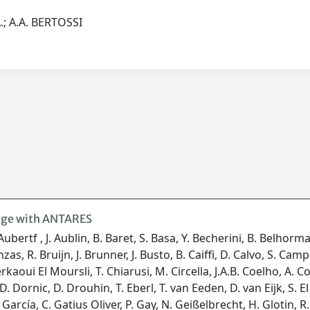
.; A.A. BERTOSSI
idge with ANTARES
. Aubertf , J. Aublin, B. Baret, S. Basa, Y. Becherini, B. Belhor
, R. Bruijn, J. Brunner, J. Busto, B. Caiffi, D. Calvo, S. Campi
rkaoui El Moursli, T. Chiarusi, M. Circella, J.A.B. Coelho, A. Co
 Dornic, D. Drouhin, T. Eberl, T. van Eeden, D. van Eijk, S. El
J. García, C. Gatius Oliver, P. Gay, N. Geißelbrecht, H. Glotin, R