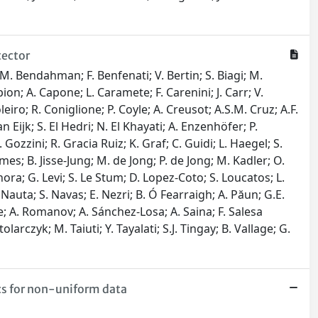
tector
a; M. Bendahman; F. Benfenati; V. Bertin; S. Biagi; M.
ion; A. Capone; L. Caramete; F. Carenini; J. Carr; V.
leiro; R. Coniglione; P. Coyle; A. Creusot; A.S.M. Cruz; A.F.
 Eijk; S. El Hedri; N. El Khayati; A. Enzenhöfer; P.
. Gozzini; R. Gracia Ruiz; K. Graf; C. Guidi; L. Haegel; S.
ames; B. Jisse-Jung; M. de Jong; P. de Jong; M. Kadler; O.
ra; G. Levi; S. Le Stum; D. Lopez-Coto; S. Loucatos; L.
Nauta; S. Navas; E. Nezri; B. Ó Fearraigh; A. Păun; G.E.
ene; A. Romanov; A. Sánchez-Losa; A. Saina; F. Salesa
arczyk; M. Taiuti; Y. Tayalati; S.J. Tingay; B. Vallage; G.
cs for non-uniform data