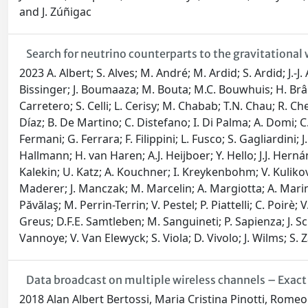
and J. Zúñigac
Search for neutrino counterparts to the gravitationa
2023 A. Albert; S. Alves; M. André; M. Ardid; S. Ardid; J.-J
Bissinger; J. Boumaaza; M. Bouta; M.C. Bouwhuis; H. Brânzaş
Carretero; S. Celli; L. Cerisy; M. Chabab; T.N. Chau; R. Che
Díaz; B. De Martino; C. Distefano; I. Di Palma; A. Domi; C.
Fermani; G. Ferrara; F. Filippini; L. Fusco; S. Gagliardini; 
Hallmann; H. van Haren; A.J. Heijboer; Y. Hello; J.J. Herná
Kalekin; U. Katz; A. Kouchner; I. Kreykenbohm; V. Kulikov
Maderer; J. Manczak; M. Marcelin; A. Margiotta; A. Marinel
Păvălaş; M. Perrin-Terrin; V. Pestel; P. Piattelli; C. Poir
Greus; D.F.E. Samtleben; M. Sanguineti; P. Sapienza; J. Sch
Vannoye; V. Van Elewyck; S. Viola; D. Vivolo; J. Wilms; S. Za
Data broadcast on multiple wireless channels – Exact
2018 Alan Albert Bertossi, Maria Cristina Pinotti, Romeo