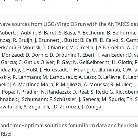
l wave sources from LIGO/Virgo O3 run with the ANTARES de
. Aubert; J. Aublin; B. Baret; S. Basa; Y. Becherini; B. Belhorm
; R. Bruijn; J. Brunner; J. Busto; B. Caiffi; D. Calvo; S. Camp
rkaoui El Moursli; T. Chiarusi; M. Circella; J.A.B. Coelho; A. Co
 Donzaud; D. Dornic; D. Drouhin; T. Eberl; T. van Eeden; D. van
J. García; C. Gatius Oliver; P. Gay; N. Geißelbrecht; H. Glotin; R
ndez-Rey; J. Hößl; J. Hofestädt; F. Huang; G. Illuminati; C.W. J
skiy; R. Lahmann; M. Lamoureux; A. Lazo; D. Lefèvre; E. Leono
li; J.A. Martínez-Mora; P. Migliozzi; A. Moussa; R. Muller; L. 
è; V. Popa; T. Pradier; N. Randazzo; D. Real; S. Reck; G. Riccob
nabel; J. Schumann; F. Schüssler; J. Seneca; M. Spurio; Th. Stol
vatarelli; A. Zegarelli; J.D. Zornoza; J. Zúñiga
 and time-optimal solutions for uniform data and heuristi
 Rizzi