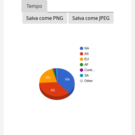
Tempo
Salva come PNG
Salva come JPEG
NA
AS
EU
AF
Conti…
SA
EU
NA
Other
AS