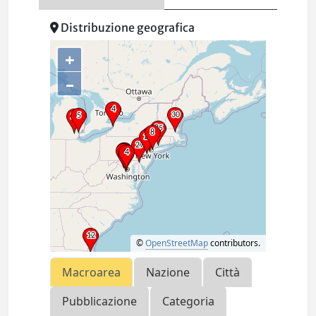
Distribuzione geografica
+
–
©
OpenStreetMap
contributors.
Macroarea
Nazione
Città
Pubblicazione
Categoria