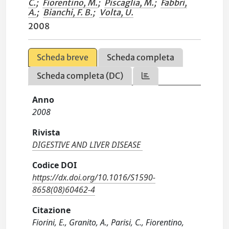
C.
;
Fiorentino, M.
;
Piscaglia, M.
;
Fabbri,
A.
;
Bianchi, F. B.
;
Volta, U.
2008
Scheda breve
Scheda completa
Scheda completa (DC)
Anno
2008
Rivista
DIGESTIVE AND LIVER DISEASE
Codice DOI
https://dx.doi.org/10.1016/S1590-
8658(08)60462-4
Citazione
Fiorini, E., Granito, A., Parisi, C., Fiorentino,