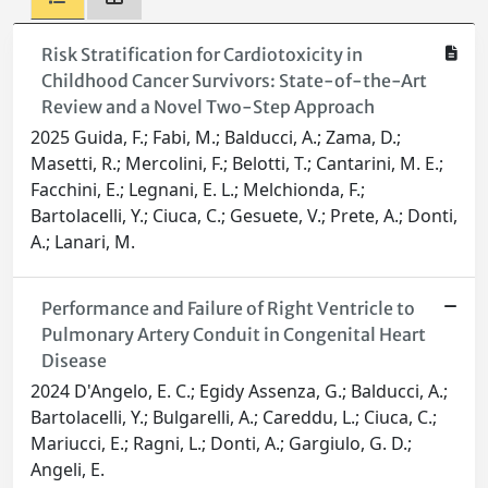
Risk Stratification for Cardiotoxicity in
Childhood Cancer Survivors: State-of-the-Art
Review and a Novel Two-Step Approach
2025 Guida, F.; Fabi, M.; Balducci, A.; Zama, D.;
Masetti, R.; Mercolini, F.; Belotti, T.; Cantarini, M. E.;
Facchini, E.; Legnani, E. L.; Melchionda, F.;
Bartolacelli, Y.; Ciuca, C.; Gesuete, V.; Prete, A.; Donti,
A.; Lanari, M.
Performance and Failure of Right Ventricle to
Pulmonary Artery Conduit in Congenital Heart
Disease
2024 D'Angelo, E. C.; Egidy Assenza, G.; Balducci, A.;
Bartolacelli, Y.; Bulgarelli, A.; Careddu, L.; Ciuca, C.;
Mariucci, E.; Ragni, L.; Donti, A.; Gargiulo, G. D.;
Angeli, E.