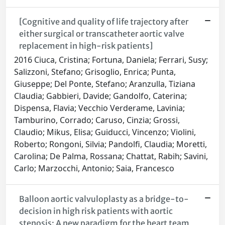
[Cognitive and quality of life trajectory after
either surgical or transcatheter aortic valve
replacement in high-risk patients]
2016 Ciuca, Cristina; Fortuna, Daniela; Ferrari, Susy;
Salizzoni, Stefano; Grisoglio, Enrica; Punta,
Giuseppe; Del Ponte, Stefano; Aranzulla, Tiziana
Claudia; Gabbieri, Davide; Gandolfo, Caterina;
Dispensa, Flavia; Vecchio Verderame, Lavinia;
Tamburino, Corrado; Caruso, Cinzia; Grossi,
Claudio; Mikus, Elisa; Guiducci, Vincenzo; Violini,
Roberto; Rongoni, Silvia; Pandolfi, Claudia; Moretti,
Carolina; De Palma, Rossana; Chattat, Rabih; Savini,
Carlo; Marzocchi, Antonio; Saia, Francesco
Balloon aortic valvuloplasty as a bridge-to-
decision in high risk patients with aortic
stenosis: A new paradigm for the heart team