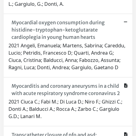
L.; Gargiulo, G.; Donti, A.
Myocardial oxygen consumption during
histidine-tryptophan-ketoglutarate
cardioplegia in young human hearts
2021 Angeli, Emanuela; Martens, Sabrina; Careddu,
Lucio; Petridis, Francesco D; Quarti, Andrea G;
Ciuca, Cristina; Balducci, Anna; Fabozzo, Assunta;
Ragni, Luca; Donti, Andrea; Gargiulo, Gaetano D
Myocarditis and coronary aneurysms in a child
with acute respiratory syndrome coronavirus 2
2021 Ciuca C.; Fabi M.; Di Luca D.; Niro F.; Ghizzi C.;
Donti A.; Balducci A.; Rocca A.; Zarbo C.; Gargiulo
G.D.; Lanari M.
Transcatheter closure of pfo and asd: