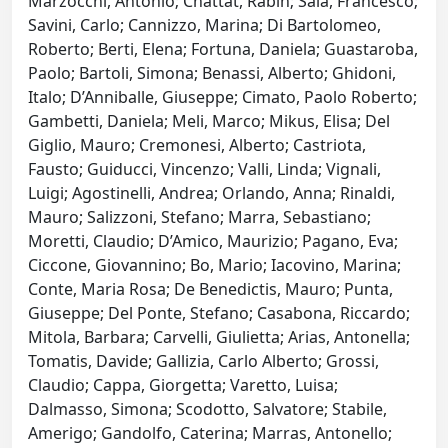
Marzocchi, Antonio; Chattat, Rabih; Saia, Francesco;
Savini, Carlo; Cannizzo, Marina; Di Bartolomeo,
Roberto; Berti, Elena; Fortuna, Daniela; Guastaroba,
Paolo; Bartoli, Simona; Benassi, Alberto; Ghidoni,
Italo; D’Anniballe, Giuseppe; Cimato, Paolo Roberto;
Gambetti, Daniela; Meli, Marco; Mikus, Elisa; Del
Giglio, Mauro; Cremonesi, Alberto; Castriota,
Fausto; Guiducci, Vincenzo; Valli, Linda; Vignali,
Luigi; Agostinelli, Andrea; Orlando, Anna; Rinaldi,
Mauro; Salizzoni, Stefano; Marra, Sebastiano;
Moretti, Claudio; D’Amico, Maurizio; Pagano, Eva;
Ciccone, Giovannino; Bo, Mario; Iacovino, Marina;
Conte, Maria Rosa; De Benedictis, Mauro; Punta,
Giuseppe; Del Ponte, Stefano; Casabona, Riccardo;
Mitola, Barbara; Carvelli, Giulietta; Arias, Antonella;
Tomatis, Davide; Gallizia, Carlo Alberto; Grossi,
Claudio; Cappa, Giorgetta; Varetto, Luisa;
Dalmasso, Simona; Scodotto, Salvatore; Stabile,
Amerigo; Gandolfo, Caterina; Marras, Antonello;