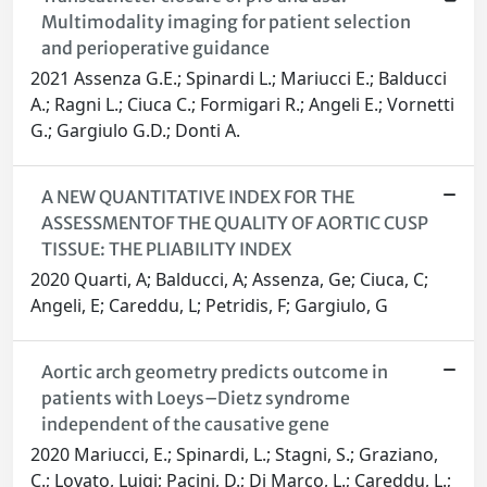
Multimodality imaging for patient selection
and perioperative guidance
2021 Assenza G.E.; Spinardi L.; Mariucci E.; Balducci
A.; Ragni L.; Ciuca C.; Formigari R.; Angeli E.; Vornetti
G.; Gargiulo G.D.; Donti A.
A NEW QUANTITATIVE INDEX FOR THE
ASSESSMENTOF THE QUALITY OF AORTIC CUSP
TISSUE: THE PLIABILITY INDEX
2020 Quarti, A; Balducci, A; Assenza, Ge; Ciuca, C;
Angeli, E; Careddu, L; Petridis, F; Gargiulo, G
Aortic arch geometry predicts outcome in
patients with Loeys–Dietz syndrome
independent of the causative gene
2020 Mariucci, E.; Spinardi, L.; Stagni, S.; Graziano,
C.; Lovato, Luigi; Pacini, D.; Di Marco, L.; Careddu, L.;