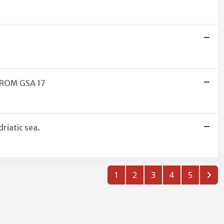
FROM GSA 17
riatic sea.
1
2
3
4
5