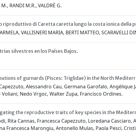
M., RANDI M.R., VALDRÈ G.
 riproduttivo di Caretta caretta lungo la costa ionica della p
RMELA, VALLISNERI MARIA, BERTI MATTEO, SCARAVELLI D
ias silvestres en los Países Bajos.
butions of gurnards (Pisces: Triglidae) in the North Mediter
apezzuto, Alessandro Cau, Germana Garofalo, Angélique Jada
o Voliani, Nedo Vrgoc, Walter Zupa, Francisco Ordines.
gating the reproductive traits of key species in the Mediter
lodi, Rita Cannas, Francesca Capezzuto, Loredana Casciaro, 
Francesca Marongiu, Antonello Mulas, Paola Pesci, Cristina P