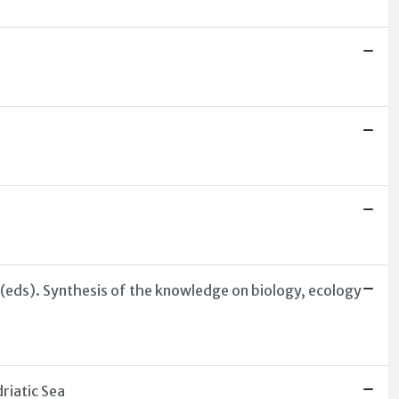
R., (eds). Synthesis of the knowledge on biology, ecology
riatic Sea