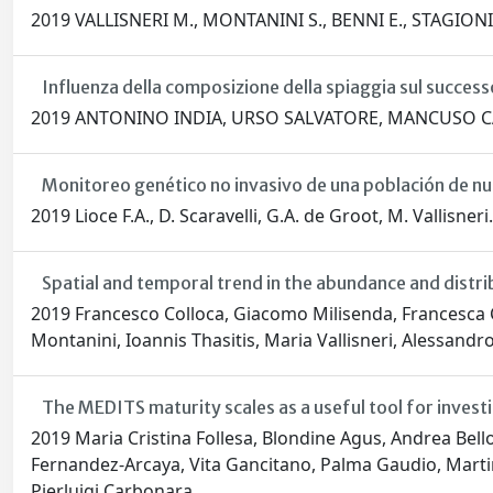
2019 VALLISNERI M., MONTANINI S., BENNI E., STAGIONI 
Influenza della composizione della spiaggia sul successo
2019 ANTONINO INDIA, URSO SALVATORE, MANCUSO CA
Monitoreo genético no invasivo de una población de nutr
2019 Lioce F.A., D. Scaravelli, G.A. de Groot, M. Vallisneri.
Spatial and temporal trend in the abundance and distri
2019 Francesco Colloca, Giacomo Milisenda, Francesca C
Montanini, Ioannis Thasitis, Maria Vallisneri, Alessandr
The MEDITS maturity scales as a useful tool for investi
2019 Maria Cristina Follesa, Blondine Agus, Andrea Bel
Fernandez-Arcaya, Vita Gancitano, Palma Gaudio, Martina 
Pierluigi Carbonara