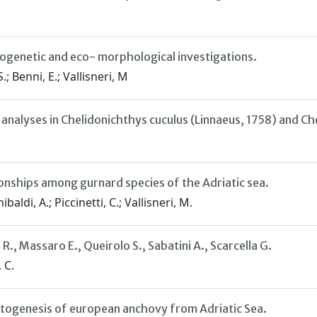
ogenetic and eco- morphological investigations.
.; Benni, E.; Vallisneri, M
nalyses in Chelidonichthys cuculus (Linnaeus, 1758) and Che
onships among gurnard species of the Adriatic sea.
baldi, A.; Piccinetti, C.; Vallisneri, M.
 R., Massaro E., Queirolo S., Sabatini A., Scarcella G.
 C.
ontogenesis of european anchovy from Adriatic Sea.