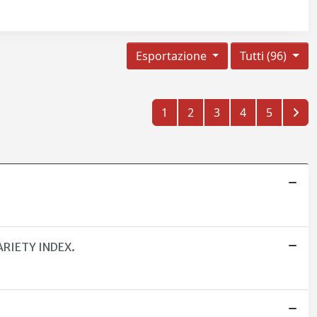
Esportazione
Tutti (96)
1
2
3
4
5
RIETY INDEX.