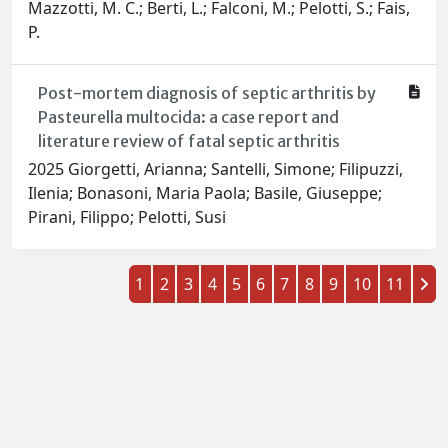
Mazzotti, M. C.; Berti, L.; Falconi, M.; Pelotti, S.; Fais,
P.
Post-mortem diagnosis of septic arthritis by
Pasteurella multocida: a case report and
literature review of fatal septic arthritis
2025 Giorgetti, Arianna; Santelli, Simone; Filipuzzi,
Ilenia; Bonasoni, Maria Paola; Basile, Giuseppe;
Pirani, Filippo; Pelotti, Susi
1
2
3
4
5
6
7
8
9
10
11