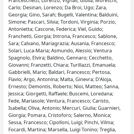
Franceschetti, Lorenzo; Vignali, Giulia; Moreschi,
Carlo; Desinan, Lorenzo; Da Broi, Ugo; Zara,
Georgia; Gino, Sarah; Bugelli, Valentina; Balduini,
Simone; Pascari, Silvia; Tordoni, Virginia; Porzio,
Antonietta; Cascone, Federica; Viel, Guido;
Franchetti, Giorgia; Introna, Francesco; Sablone,
Sara; Calvano, Mariagrazia; Ausania, Francesco;
Solari, Luca-Maria; Asmundo, Alessio; Ventura
Spagnolo, Elvira; Baldino, Gennaro; Cecchetto,
Giovanni; Franzetti, Chiara; Turillazzi, Emanuela;
Gabbrielli, Mario; Baldari, Francesco; Pertosa,
Flavio; Argo, Antonina; Malta, Ginevra; D'Aloja,
Ernesto; Demontis, Roberto; Nioi, Matteo; Sanna,
Jessica; Giorgetti, Raffaele; Buscemi, Loredana;
Fede, Mariasole; Ventura, Francesco; Caristo,
Isabella; Oliva, Antonio; Mercuri, Giulia; Guarnieri,
Giorgia; Pomara, Cristoforo; Salerno, Monica;
Sessa, Francesco; Cipolloni, Luigi; Pinchi, Vilma;
Focardi, Martina; Marsella, Luigi Tonino; Treglia,