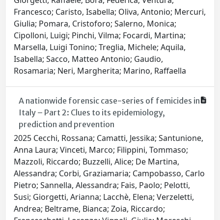
Giorgetti, Raffaele; Bora, Federica; Ventura,
Francesco; Caristo, Isabella; Oliva, Antonio; Mercuri,
Giulia; Pomara, Cristoforo; Salerno, Monica;
Cipolloni, Luigi; Pinchi, Vilma; Focardi, Martina;
Marsella, Luigi Tonino; Treglia, Michele; Aquila,
Isabella; Sacco, Matteo Antonio; Gaudio,
Rosamaria; Neri, Margherita; Marino, Raffaella
A nationwide forensic case-series of femicides in
Italy – Part 2: Clues to its epidemiology,
prediction and prevention
2025 Cecchi, Rossana; Camatti, Jessika; Santunione,
Anna Laura; Vinceti, Marco; Filippini, Tommaso;
Mazzoli, Riccardo; Buzzelli, Alice; De Martina,
Alessandra; Corbi, Graziamaria; Campobasso, Carlo
Pietro; Sannella, Alessandra; Fais, Paolo; Pelotti,
Susi; Giorgetti, Arianna; Lacchè, Elena; Verzeletti,
Andrea; Beltrame, Bianca; Zoia, Riccardo;