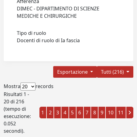
Afferenza
DIMEC - DIPARTIMENTO DI SCIENZE
MEDICHE E CHIRURGICHE
Tipo di ruolo
Docenti di ruolo di Ia fascia
Esportazione
Tutti (216)
Mostra
records
Risultati 1 -
20 di 216
(tempo di
1
2
3
4
5
6
7
8
9
10
11
esecuzione:
0.052
secondi).