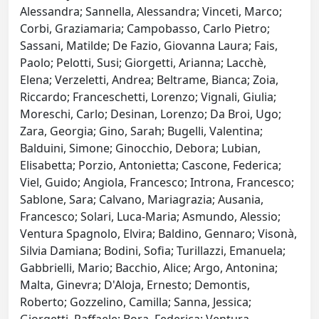
Alessandra; Sannella, Alessandra; Vinceti, Marco;
Corbi, Graziamaria; Campobasso, Carlo Pietro;
Sassani, Matilde; De Fazio, Giovanna Laura; Fais,
Paolo; Pelotti, Susi; Giorgetti, Arianna; Lacchè,
Elena; Verzeletti, Andrea; Beltrame, Bianca; Zoia,
Riccardo; Franceschetti, Lorenzo; Vignali, Giulia;
Moreschi, Carlo; Desinan, Lorenzo; Da Broi, Ugo;
Zara, Georgia; Gino, Sarah; Bugelli, Valentina;
Balduini, Simone; Ginocchio, Debora; Lubian,
Elisabetta; Porzio, Antonietta; Cascone, Federica;
Viel, Guido; Angiola, Francesco; Introna, Francesco;
Sablone, Sara; Calvano, Mariagrazia; Ausania,
Francesco; Solari, Luca-Maria; Asmundo, Alessio;
Ventura Spagnolo, Elvira; Baldino, Gennaro; Visonà,
Silvia Damiana; Bodini, Sofia; Turillazzi, Emanuela;
Gabbrielli, Mario; Bacchio, Alice; Argo, Antonina;
Malta, Ginevra; D'Aloja, Ernesto; Demontis,
Roberto; Gozzelino, Camilla; Sanna, Jessica;