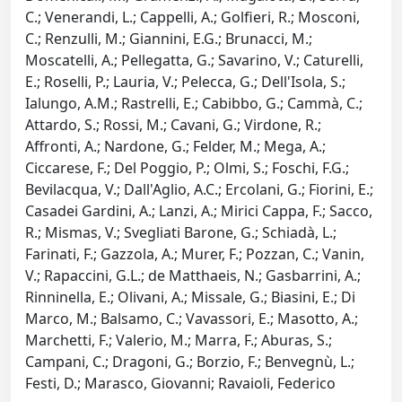
C.; Venerandi, L.; Cappelli, A.; Golfieri, R.; Mosconi,
C.; Renzulli, M.; Giannini, E.G.; Brunacci, M.;
Moscatelli, A.; Pellegatta, G.; Savarino, V.; Caturelli,
E.; Roselli, P.; Lauria, V.; Pelecca, G.; Dell'Isola, S.;
Ialungo, A.M.; Rastrelli, E.; Cabibbo, G.; Cammà, C.;
Attardo, S.; Rossi, M.; Cavani, G.; Virdone, R.;
Affronti, A.; Nardone, G.; Felder, M.; Mega, A.;
Ciccarese, F.; Del Poggio, P.; Olmi, S.; Foschi, F.G.;
Bevilacqua, V.; Dall'Aglio, A.C.; Ercolani, G.; Fiorini, E.;
Casadei Gardini, A.; Lanzi, A.; Mirici Cappa, F.; Sacco,
R.; Mismas, V.; Svegliati Barone, G.; Schiadà, L.;
Farinati, F.; Gazzola, A.; Murer, F.; Pozzan, C.; Vanin,
V.; Rapaccini, G.L.; de Matthaeis, N.; Gasbarrini, A.;
Rinninella, E.; Olivani, A.; Missale, G.; Biasini, E.; Di
Marco, M.; Balsamo, C.; Vavassori, E.; Masotto, A.;
Marchetti, F.; Valerio, M.; Marra, F.; Aburas, S.;
Campani, C.; Dragoni, G.; Borzio, F.; Benvegnù, L.;
Festi, D.; Marasco, Giovanni; Ravaioli, Federico