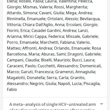
Elena; Roselli, Paola; Lauria, Valentina; Pelecca,
Giorgio; Mismas, Valeria; Rossi, Margherita;
Attardo, Simona; Cavani, Giulia; Mega, Andrea;
Rinninella, Emanuele; Ortolani, Alessio; Bevilacqua,
Vittoria; Chiara Dall'Aglio, Anna; Ercolani, Giorgio;
Fiorini, Erica; Casadei Gardini, Andrea; Lanzi,
Arianna; Mirici Cappa, Federica; Missale, Gabriele;
Porro, Emanuela; Marchetti, Fabiana; Valerio,
Matteo; Affronti, Andrea; Orlando, Emanuele; Rosa
Barcellona, Maria; Aburas, Sami; Dragoni, Gabriele;
Campani, Claudia; Biselli, Maurizio; Bucci, Laura;
Caraceni, Paolo; Cucchetti, Alessandro; Domenicali,
Marco; Garuti, Francesca; Gramenzi, Annagiulia;
Magalotti, Donatella; Serra, Carla; Granito,
Alessandro; Negrini, Giulia; Napoli, Lucia; Piscaglia,
Fabio
A meta-analysis of single HCV-untreated arm