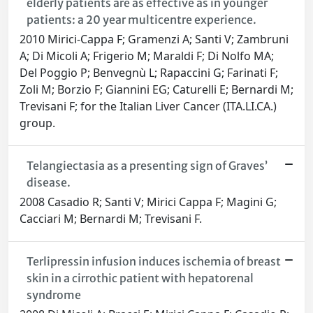
elderly patients are as effective as in younger
patients: a 20 year multicentre experience.
2010 Mirici-Cappa F; Gramenzi A; Santi V; Zambruni
A; Di Micoli A; Frigerio M; Maraldi F; Di Nolfo MA;
Del Poggio P; Benvegnù L; Rapaccini G; Farinati F;
Zoli M; Borzio F; Giannini EG; Caturelli E; Bernardi M;
Trevisani F; for the Italian Liver Cancer (ITA.LI.CA.)
group.
Telangiectasia as a presenting sign of Graves’
disease.
2008 Casadio R; Santi V; Mirici Cappa F; Magini G;
Cacciari M; Bernardi M; Trevisani F.
Terlipressin infusion induces ischemia of breast
skin in a cirrothic patient with hepatorenal
syndrome