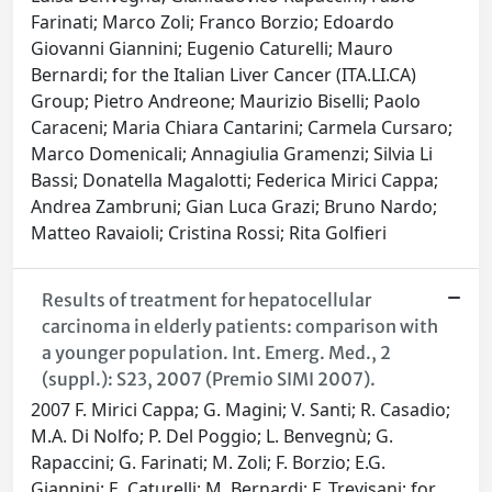
Farinati; Marco Zoli; Franco Borzio; Edoardo
Giovanni Giannini; Eugenio Caturelli; Mauro
Bernardi; for the Italian Liver Cancer (ITA.LI.CA)
Group; Pietro Andreone; Maurizio Biselli; Paolo
Caraceni; Maria Chiara Cantarini; Carmela Cursaro;
Marco Domenicali; Annagiulia Gramenzi; Silvia Li
Bassi; Donatella Magalotti; Federica Mirici Cappa;
Andrea Zambruni; Gian Luca Grazi; Bruno Nardo;
Matteo Ravaioli; Cristina Rossi; Rita Golfieri
Results of treatment for hepatocellular
carcinoma in elderly patients: comparison with
a younger population. Int. Emerg. Med., 2
(suppl.): S23, 2007 (Premio SIMI 2007).
2007 F. Mirici Cappa; G. Magini; V. Santi; R. Casadio;
M.A. Di Nolfo; P. Del Poggio; L. Benvegnù; G.
Rapaccini; G. Farinati; M. Zoli; F. Borzio; E.G.
Giannini; E. Caturelli; M. Bernardi; F. Trevisani; for