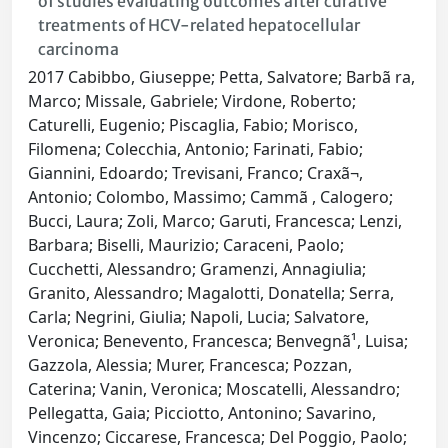
of studies evaluating outcomes after curative
treatments of HCV-related hepatocellular
carcinoma
2017 Cabibbo, Giuseppe; Petta, Salvatore; Barbã ra,
Marco; Missale, Gabriele; Virdone, Roberto;
Caturelli, Eugenio; Piscaglia, Fabio; Morisco,
Filomena; Colecchia, Antonio; Farinati, Fabio;
Giannini, Edoardo; Trevisani, Franco; Craxã¬,
Antonio; Colombo, Massimo; Cammã , Calogero;
Bucci, Laura; Zoli, Marco; Garuti, Francesca; Lenzi,
Barbara; Biselli, Maurizio; Caraceni, Paolo;
Cucchetti, Alessandro; Gramenzi, Annagiulia;
Granito, Alessandro; Magalotti, Donatella; Serra,
Carla; Negrini, Giulia; Napoli, Lucia; Salvatore,
Veronica; Benevento, Francesca; Benvegnã¹, Luisa;
Gazzola, Alessia; Murer, Francesca; Pozzan,
Caterina; Vanin, Veronica; Moscatelli, Alessandro;
Pellegatta, Gaia; Picciotto, Antonino; Savarino,
Vincenzo; Ciccarese, Francesca; Del Poggio, Paolo;