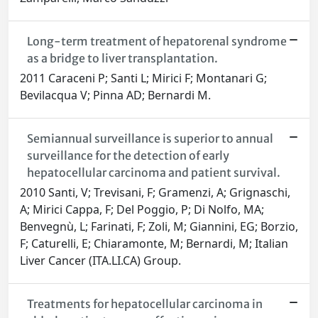
Long-term treatment of hepatorenal syndrome
as a bridge to liver transplantation.
2011 Caraceni P; Santi L; Mirici F; Montanari G;
Bevilacqua V; Pinna AD; Bernardi M.
Semiannual surveillance is superior to annual
surveillance for the detection of early
hepatocellular carcinoma and patient survival.
2010 Santi, V; Trevisani, F; Gramenzi, A; Grignaschi,
A; Mirici Cappa, F; Del Poggio, P; Di Nolfo, MA;
Benvegnù, L; Farinati, F; Zoli, M; Giannini, EG; Borzio,
F; Caturelli, E; Chiaramonte, M; Bernardi, M; Italian
Liver Cancer (ITA.LI.CA) Group.
Treatments for hepatocellular carcinoma in