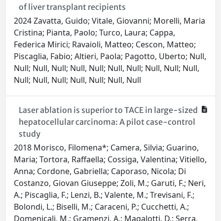
of liver transplant recipients
2024 Zavatta, Guido; Vitale, Giovanni; Morelli, Maria
Cristina; Pianta, Paolo; Turco, Laura; Cappa,
Federica Mirici; Ravaioli, Matteo; Cescon, Matteo;
Piscaglia, Fabio; Altieri, Paola; Pagotto, Uberto; Null,
Null; Null, Null; Null, Null; Null, Null; Null, Null; Null,
Null; Null, Null; Null, Null; Null, Null
Laser ablation is superior to TACE in large-sized
hepatocellular carcinoma: A pilot case-control
study
2018 Morisco, Filomena*; Camera, Silvia; Guarino,
Maria; Tortora, Raffaella; Cossiga, Valentina; Vitiello,
Anna; Cordone, Gabriella; Caporaso, Nicola; Di
Costanzo, Giovan Giuseppe; Zoli, M.; Garuti, F.; Neri,
A.; Piscaglia, F.; Lenzi, B.; Valente, M.; Trevisani, F.;
Bolondi, L.; Biselli, M.; Caraceni, P.; Cucchetti, A.;
Domenicali, M.; Gramenzi, A.; Magalotti, D.; Serra,