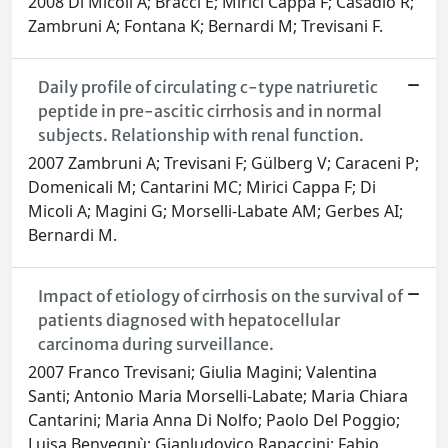
2008 Di Micoli A; Bracci E; Mirici Cappa F; Casadio R;
Zambruni A; Fontana K; Bernardi M; Trevisani F.
Daily profile of circulating c-type natriuretic
peptide in pre-ascitic cirrhosis and in normal
subjects. Relationship with renal function.
2007 Zambruni A; Trevisani F; Gülberg V; Caraceni P;
Domenicali M; Cantarini MC; Mirici Cappa F; Di
Micoli A; Magini G; Morselli-Labate AM; Gerbes AI;
Bernardi M.
Impact of etiology of cirrhosis on the survival of
patients diagnosed with hepatocellular
carcinoma during surveillance.
2007 Franco Trevisani; Giulia Magini; Valentina
Santi; Antonio Maria Morselli-Labate; Maria Chiara
Cantarini; Maria Anna Di Nolfo; Paolo Del Poggio;
Luisa Benvegnù; Gianludovico Rapaccini; Fabio