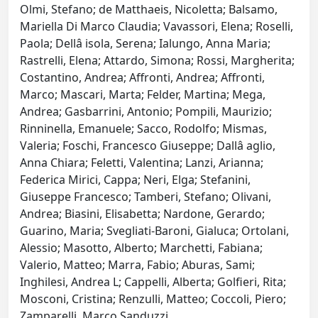
Olmi, Stefano; de Matthaeis, Nicoletta; Balsamo,
Mariella Di Marco Claudia; Vavassori, Elena; Roselli,
Paola; Dellâ isola, Serena; Ialungo, Anna Maria;
Rastrelli, Elena; Attardo, Simona; Rossi, Margherita;
Costantino, Andrea; Affronti, Andrea; Affronti,
Marco; Mascari, Marta; Felder, Martina; Mega,
Andrea; Gasbarrini, Antonio; Pompili, Maurizio;
Rinninella, Emanuele; Sacco, Rodolfo; Mismas,
Valeria; Foschi, Francesco Giuseppe; Dallâ aglio,
Anna Chiara; Feletti, Valentina; Lanzi, Arianna;
Federica Mirici, Cappa; Neri, Elga; Stefanini,
Giuseppe Francesco; Tamberi, Stefano; Olivani,
Andrea; Biasini, Elisabetta; Nardone, Gerardo;
Guarino, Maria; Svegliati-Baroni, Gialuca; Ortolani,
Alessio; Masotto, Alberto; Marchetti, Fabiana;
Valerio, Matteo; Marra, Fabio; Aburas, Sami;
Inghilesi, Andrea L; Cappelli, Alberta; Golfieri, Rita;
Mosconi, Cristina; Renzulli, Matteo; Coccoli, Piero;
Zamparelli, Marco Sanduzzi