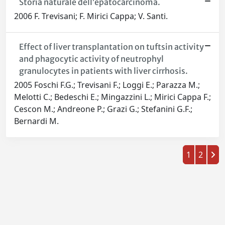
Storia naturale dell’epatocarcinoma.
2006 F. Trevisani; F. Mirici Cappa; V. Santi.
Effect of liver transplantation on tuftsin activity
and phagocytic activity of neutrophyl
granulocytes in patients with liver cirrhosis.
2005 Foschi F.G.; Trevisani F.; Loggi E.; Parazza M.;
Melotti C.; Bedeschi E.; Mingazzini L.; Mirici Cappa F.;
Cescon M.; Andreone P.; Grazi G.; Stefanini G.F.;
Bernardi M.
1
2