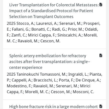
Liver Transplantation for Colorectal Metastases:
Impact of a Standardised Protocol for Patient
Selection on Transplant Outcomes
2025 Stocco, A.; Laurenzi, A.; Serenari, M.; Prosperi,
E.; Fallani, G.; Bonatti, C.; Radi, G.; Prior, M.; Odaldi,
F.; Zanfi, C.; Mirici Cappa, F.; Siniscalchi, A.; Morelli,
M. C.; Ravaioli, M.; Cescon, M.
Splenic artery embolization for refractory
ascites after liver transplantation: a single-
center experience
2025 Taninokuchi Tomassoni, M.; Ingraldi, L.; Pianta,
P.; Cappelli, A.; Braccischi, L.; Porta, F.; De Cinque, A.;
Modestino, F.; Ravaioli, M.; Serenari, M.; Mirici
Cappa, F.; Morelli, M. C.; Cescon, M.; Mosconi, C.
High bone fracture risk in a large modern cohort