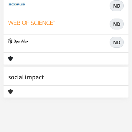
ND
ND
ND
social impact