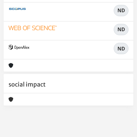
ND
ND
ND
social impact