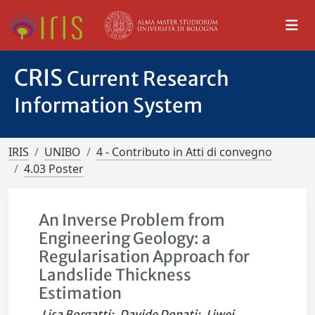
CRIS
Current Research
Information System
IRIS
UNIBO
4 - Contributo in Atti di convegno
4.03 Poster
An Inverse Problem from
Engineering Geology: a
Regularisation Approach for
Landslide Thickness
Estimation
Lisa Borgatti
;
Davide Donati
;
Liwei