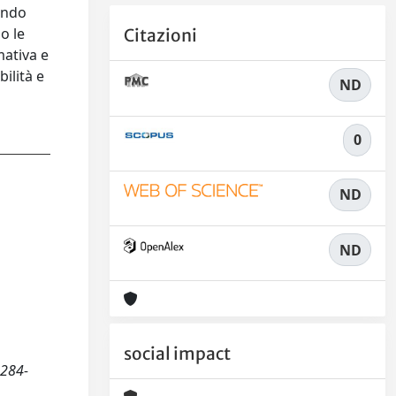
iando
o le
Citazioni
mativa e
bilità e
ND
0
ND
ND
social impact
2284-