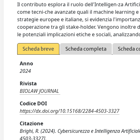
Il contributo esplora il ruolo dell'Intelligen-za Artif
come tecni-che avanzate quali il machine learning e 
strategie europee e italiane, si evidenzia l'importa
cooperazione tra gli stake-holder. Vengono inoltre disc
le potenziali implicazioni etiche e sociali, analizzand
Scheda breve
Scheda completa
Scheda c
Anno
2024
Rivista
BIOLAW JOURNAL
Codice DOI
https://dx.doi.org/10.15168/2284-4503-3327
Citazione
Brighi, R. (2024). Cybersicurezza e Intelligenza Artific
4503-3327].