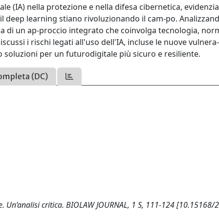
iciale (IA) nella protezione e nella difesa cibernetica, evidenz
il deep learning stiano rivoluzionando il cam-po. Analizzand
nza di un ap-proccio integrato che coinvolga tecnologia, nor
ussi i rischi legati all'uso dell'IA, incluse le nuove vulnera-
o soluzioni per un futurodigitale più sicuro e resiliente.
ompleta (DC)
iale. Un’analisi critica. BIOLAW JOURNAL, 1 S, 111-124 [10.15168/