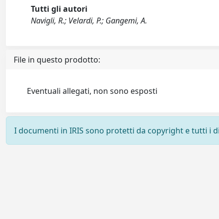
Tutti gli autori
Navigli, R.; Velardi, P.; Gangemi, A.
File in questo prodotto:
Eventuali allegati, non sono esposti
I documenti in IRIS sono protetti da copyright e tutti i di
Powered by
IRIS
-
about IRIS
-
Utilizzo dei cookie
-