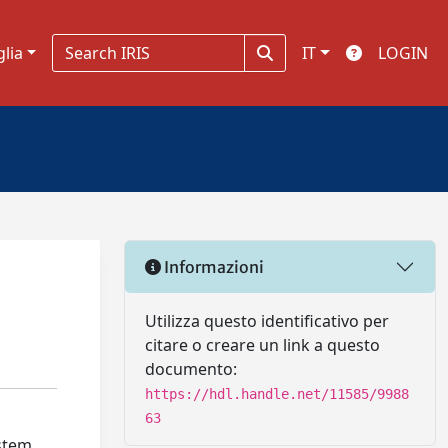
glia
IT
LOGIN
Informazioni
Utilizza questo identificativo per
citare o creare un link a questo
documento:
https://hdl.handle.net/11585/9988
63
stem,