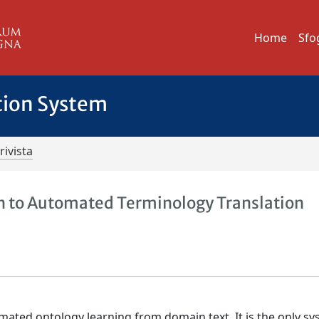
Home
Sfo
tion System
rivista
on to Automated Terminology Translation
ated ontology learning from domain text. It is the only sy