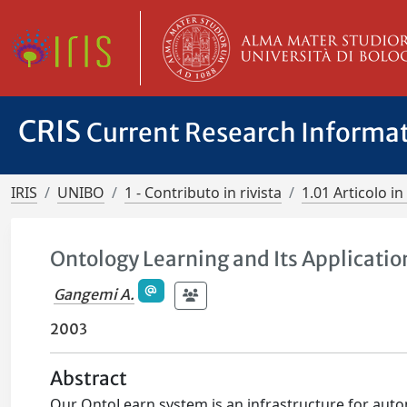
CRIS
Current Research Informa
IRIS
UNIBO
1 - Contributo in rivista
1.01 Articolo in 
Ontology Learning and Its Applicati
Gangemi A.
2003
Abstract
Our OntoLearn system is an infrastructure for autom