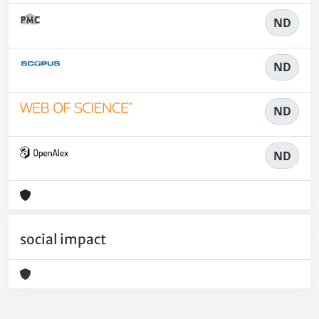
ND
ND
ND
ND
social impact