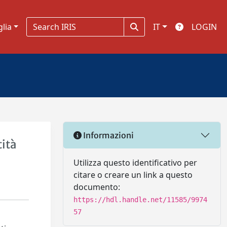
glia
IT
LOGIN
Informazioni
tità
Utilizza questo identificativo per
citare o creare un link a questo
documento:
https://hdl.handle.net/11585/9974
57