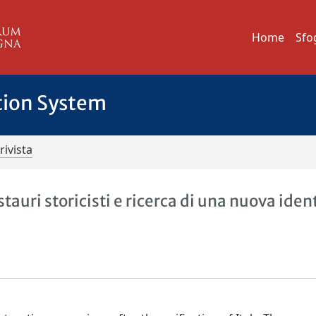
Home
Sfo
tion System
rivista
tauri storicisti e ricerca di una nuova iden