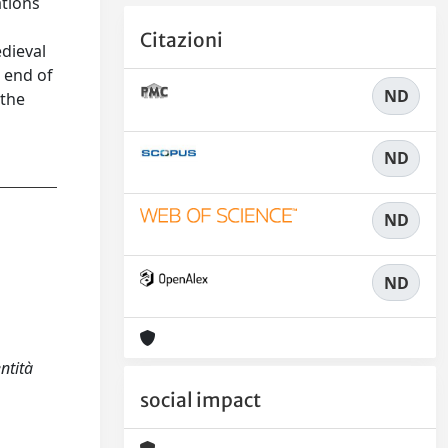
ations
Citazioni
edieval
 end of
ND
 the
ND
ND
ND
ntità
social impact