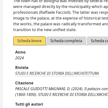
The town hall of Bologna was invested by several res
were managed directly by the municipality which ap
professionals (Raffaele Faccioli). The latter was re
image to the palace, at the expense of historical t
the works, the palace was radically transformed a
transition to the new unified state.
Scheda breve
Scheda completa
Scheda c
Anno
2024
Rivista
STUDI E RICERCHE DI STORIA DELL'ARCHITETTURA
Citazione
PASCALE GUIDOTTI MAGNANI, D. (2024). Il palazzo comuna
(1860-1890). STUDI E RICERCHE DI STORIA DELL'ARCHITE
Tutti gli autori