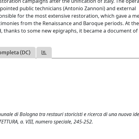
toration campaigns after the unification of Italy. The oper
pointed public technicians (Antonio Zannoni) and external
sponsible for the most extensive restoration, which gave a m
estimonies from the Renaissance and Baroque periods. At the
nd, thanks to some new epigraphs, it became a document of
ompleta (DC)
le di Bologna tra restauri storicisti e ricerca di una nuova ide
TTURA, a. VIII, numero speciale, 245-252.