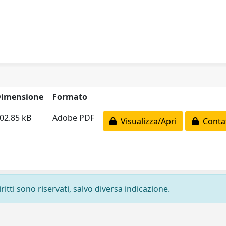
imensione
Formato
02.85 kB
Adobe PDF
Visualizza/Apri
Contat
ritti sono riservati, salvo diversa indicazione.