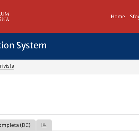
Home
Sfo
tion System
rivista
ompleta (DC)