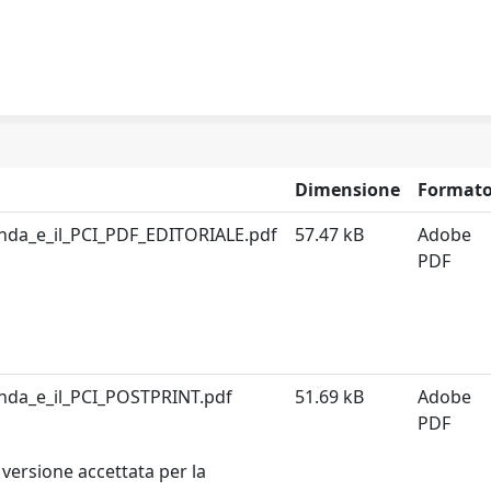
Dimensione
Format
da_e_il_PCI_PDF_EDITORIALE.pdf
57.47 kB
Adobe
PDF
da_e_il_PCI_POSTPRINT.pdf
51.69 kB
Adobe
PDF
versione accettata per la