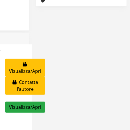
o
Visualizza/Apri
Contatta
l'autore
Visualizza/Apri