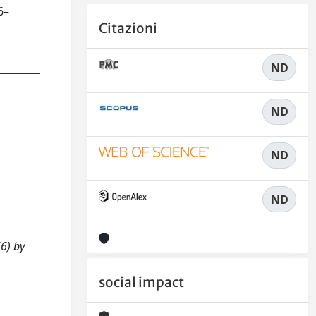
6–
Citazioni
ND
ND
ND
ND
66) by
social impact