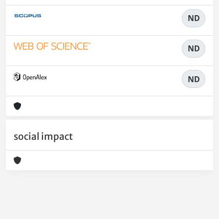
ND
ND
ND
social impact