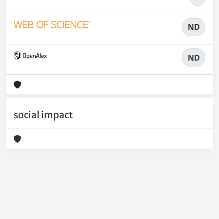
ND
ND
social impact