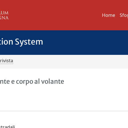
Home
Sfo
tion System
rivista
te e corpo al volante
stradali