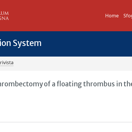
Home
Sfo
tion System
rivista
hrombectomy of a floating thrombus in th