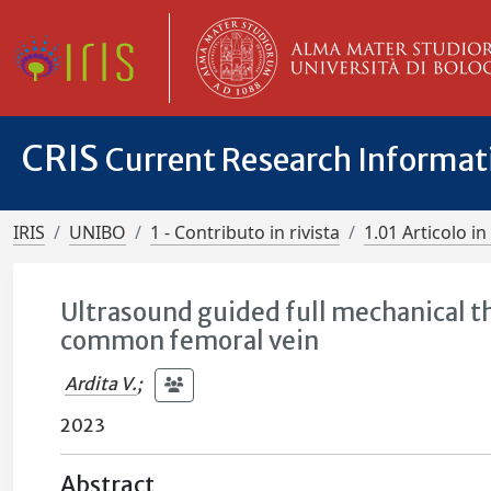
CRIS
Current Research Informa
IRIS
UNIBO
1 - Contributo in rivista
1.01 Articolo in 
Ultrasound guided full mechanical t
common femoral vein
Ardita V.
;
2023
Abstract