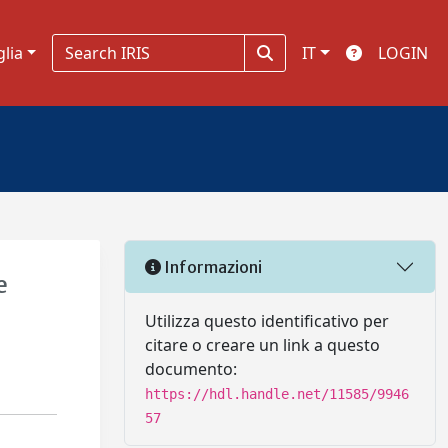
glia
IT
LOGIN
Informazioni
e
Utilizza questo identificativo per
citare o creare un link a questo
documento:
https://hdl.handle.net/11585/9946
57