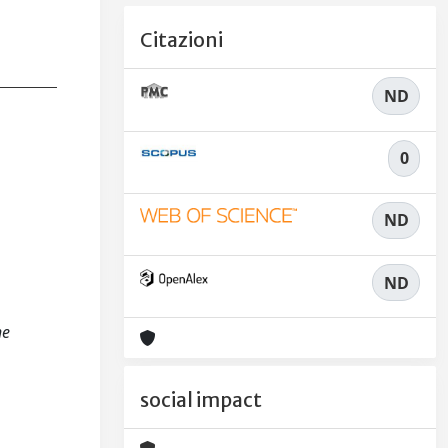
Citazioni
ND
0
ND
ND
he
social impact