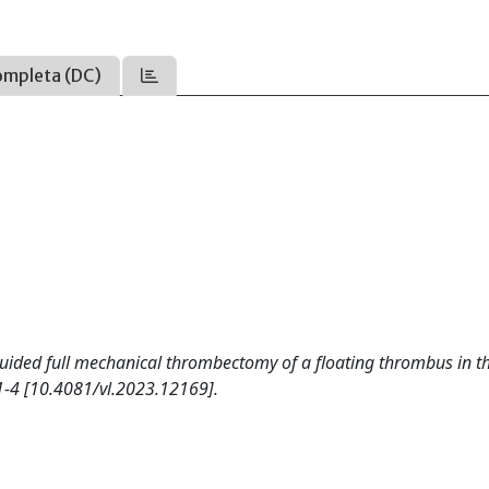
ompleta (DC)
d guided full mechanical thrombectomy of a floating thrombus in t
-4 [10.4081/vl.2023.12169].