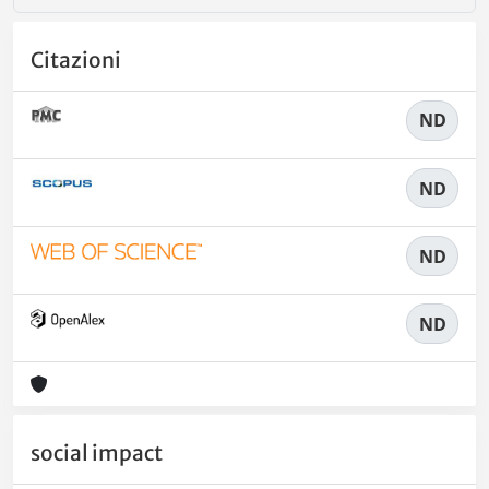
Citazioni
ND
ND
ND
ND
social impact