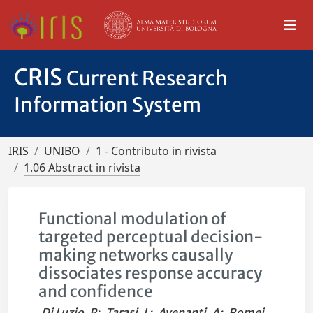
CRIS
Current Research
Information System
IRIS
UNIBO
1 - Contributo in rivista
1.06 Abstract in rivista
Functional modulation of
targeted perceptual decision-
making networks causally
dissociates response accuracy
and confidence
Di Luzio, P
;
Tarasi, L
;
Avenanti, A
;
Romei,