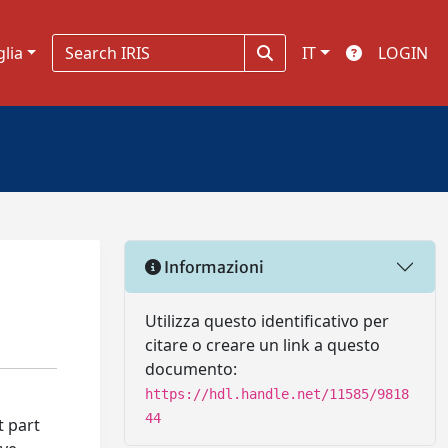
glia
IT
LOGIN
Informazioni
Utilizza questo identificativo per
citare o creare un link a questo
documento:
https://hdl.handle.net/11585/9818
44
t part