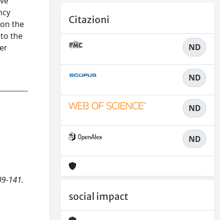
ive
ncy
Citazioni
 on the
 to the
ND
er
ND
ND
ND
09-141.
social impact