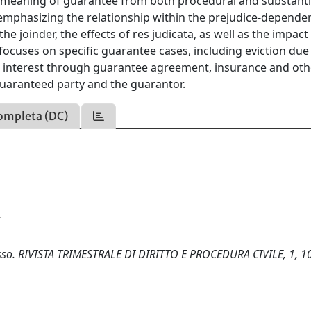
he meaning of guarantee from both procedural and substant
emphasizing the relationship within the prejudice-depende
e joinder, the effects of res judicata, as well as the impact
focuses on specific guarantee cases, including eviction due
ive interest through guarantee agreement, insurance and oth
guaranteed party and the guarantor.
ompleta (DC)
cesso. RIVISTA TRIMESTRALE DI DIRITTO E PROCEDURA CIVILE, 1, 1