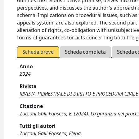
outlines the reconstructive premise, delves into t
perspectives, and discusses the author’s approach 
schema. Implications on procedural issues, such as th
appeals system, are also explored. The second part 
alienation of rights, co-obligation with unisubject
forms of guarantees for acts concerning both the 
Scheda breve
Scheda completa
Scheda c
Anno
2024
Rivista
RIVISTA TRIMESTRALE DI DIRITTO E PROCEDURA CIVILE
Citazione
Zucconi Galli Fonseca, E. (2024). La garanzia nel pro
Tutti gli autori
Zucconi Galli Fonseca, Elena